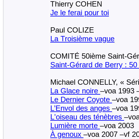
Thierry COHEN
Je le ferai pour toi
Paul COLIZE
La Troisième vague
COMITÉ 50ième Saint-Gér
Saint-Gérard de Berry : 50
Michael CONNELLY, « Sé
La Glace noire
–voa 1993 
Le Dernier Coyote
–voa 19
L’Envol des anges
–voa 19
L'oiseau des ténèbres
–voa
Lumière morte
–voa 2003
À genoux
–voa 2007 –vf 2