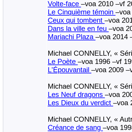
Volte-face
–voa 2010 –vf 
Le Cinquième témoin
–voa
Ceux qui tombent
–voa 201
Dans la ville en feu
–voa 2
Mariachi Plaza
–voa 2014 
Michael CONNELLY, « Sér
Le Poète
–voa 1996 –vf 1
L'Épouvantail
–voa 2009 –
Michael CONNELLY, « Série
Les Neuf dragons
–voa 200
Les Dieux du verdict
–voa 
Michael CONNELLY, « Aut
Créance de sang
–voa 199