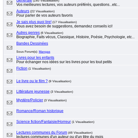
Générale
(140 Visualisation)
Vos meilleures lectures, vos auteurs préférés, questions...etc...
Auteurs
(22 Visualisation)
Pour parler de vos auteurs favoris
Je sais plus quoi lire!
(17 Visualisation)
Vous avez besoin de suggestions, demandez conseils ici!
Autres genres
(6 Visualisation)
Biographie, Faits vécus, Classique, Histoire, Poésie, Psychologie, etc...
Bandes Dessinées
Sous Forum(s):
Mangas
Livres pour les enfants
Pour échanger nos idées sur les livres pour les tout petits
Fiction
(1 Visualisation)
Le livre ou le film ?
(9 Visualisation)
Littérature jeunesse
(3 Visualisation)
Mystère/Policier
(3 Visualisation)
Romance/Roman historique
Science fiction/Fantaisie/Horreur
(1 Visualisation)
Lectures communes du Forum
(46 Visualisation)
lectures communes d'un auteur ou d'un titre du mois