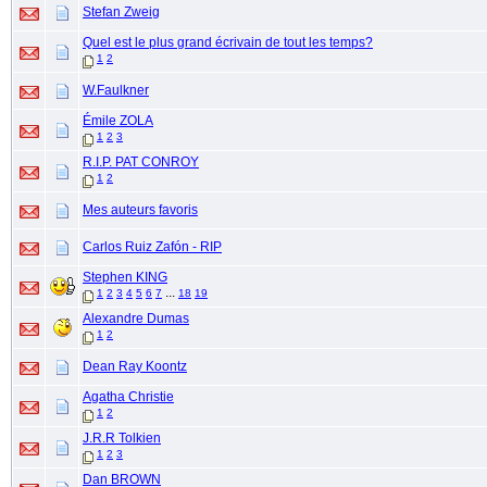
Stefan Zweig
Quel est le plus grand écrivain de tout les temps?
1
2
W.Faulkner
Émile ZOLA
1
2
3
R.I.P. PAT CONROY
1
2
Mes auteurs favoris
Carlos Ruiz Zafón - RIP
Stephen KING
...
1
2
3
4
5
6
7
18
19
Alexandre Dumas
1
2
Dean Ray Koontz
Agatha Christie
1
2
J.R.R Tolkien
1
2
3
Dan BROWN