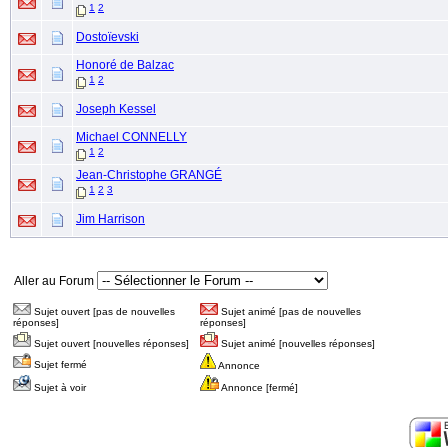
1
2
Dostoïevski
Honoré de Balzac
1
2
Joseph Kessel
Michael CONNELLY
1
2
Jean-Christophe GRANGÉ
1
2
3
Jim Harrison
Aller au Forum
Sujet ouvert [pas de nouvelles
Sujet animé [pas de nouvelles
réponses]
réponses]
Sujet ouvert [nouvelles réponses]
Sujet animé [nouvelles réponses]
Sujet fermé
Annonce
Sujet à voir
Annonce [fermé]