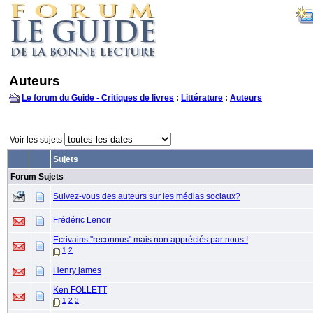
Auteurs
Le forum du Guide - Critiques de livres
:
Littérature
:
Auteurs
Voir les sujets
Sujets
Forum Sujets
Suivez-vous des auteurs sur les médias sociaux?
Frédéric Lenoir
Ecrivains "reconnus" mais non appréciés par nous !
1
2
Henry james
Ken FOLLETT
1
2
3