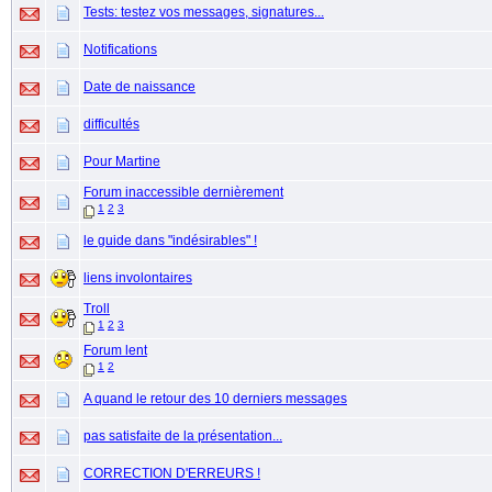
Tests: testez vos messages, signatures...
Notifications
Date de naissance
difficultés
Pour Martine
Forum inaccessible dernièrement
1
2
3
le guide dans "indésirables" !
liens involontaires
Troll
1
2
3
Forum lent
1
2
A quand le retour des 10 derniers messages
pas satisfaite de la présentation...
CORRECTION D'ERREURS !