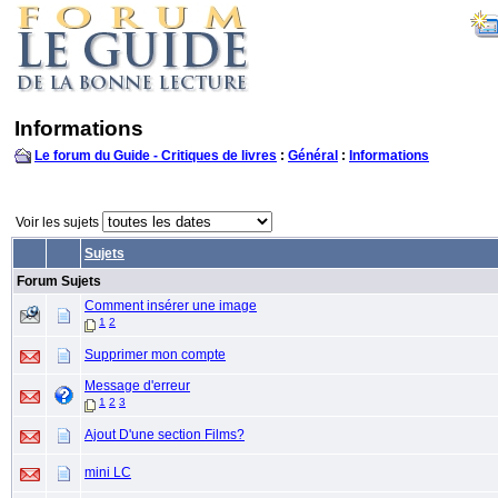
Informations
Le forum du Guide - Critiques de livres
:
Général
:
Informations
Voir les sujets
Sujets
Forum Sujets
Comment insérer une image
1
2
Supprimer mon compte
Message d'erreur
1
2
3
Ajout D'une section Films?
mini LC