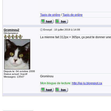
Tapis de prière
/
Tapis de prière
Grominou2
Envoyé : 10 juillet 2019 à 14:08
Déclamateur
La mienne fait 312px × 365px, ça peut te donner une
Depuis le: 04 octobre 2006
Status actuel: Inactif
Grominou
Messages: 13547
Mon blogue de lecture:
http://jai-lu.blogspot.ca