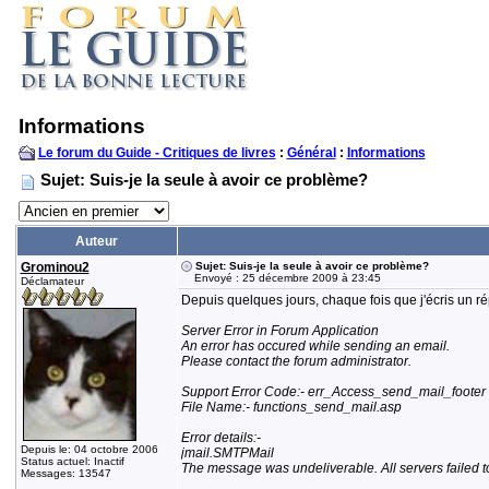
Informations
Le forum du Guide - Critiques de livres
:
Général
:
Informations
Sujet: Suis-je la seule à avoir ce problème?
Auteur
Grominou2
Sujet: Suis-je la seule à avoir ce problème?
Envoyé : 25 décembre 2009 à 23:45
Déclamateur
Depuis quelques jours, chaque fois que j'écris un ré
Server Error in Forum Application
An error has occured while sending an email.
Please contact the forum administrator.
Support Error Code:- err_Access_send_mail_footer
File Name:- functions_send_mail.asp
Error details:-
Depuis le: 04 octobre 2006
jmail.SMTPMail
Status actuel: Inactif
The message was undeliverable. All servers failed 
Messages: 13547