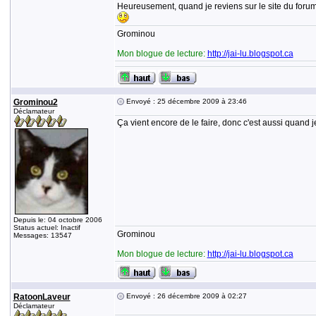
Heureusement, quand je reviens sur le site du forum 
Grominou
Mon blogue de lecture:
http://jai-lu.blogspot.ca
Grominou2
Envoyé : 25 décembre 2009 à 23:46
Déclamateur
Ça vient encore de le faire, donc c'est aussi quand j
Depuis le: 04 octobre 2006
Status actuel: Inactif
Grominou
Messages: 13547
Mon blogue de lecture:
http://jai-lu.blogspot.ca
RatoonLaveur
Envoyé : 26 décembre 2009 à 02:27
Déclamateur