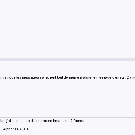
e, tous les messages s'affichent tout de même malgré le message d'erreur. Ça ne le 
lire, j'ai la certitude d'être encore heureux _ J.Renard
 _ Alphonse Allais