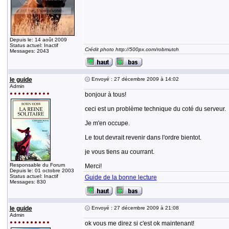
Depuis le: 14 août 2009
Status actuel: Inactif
Crédit photo http://500px.com/robmutch
Messages: 2043
le guide
Envoyé : 27 décembre 2009 à 14:02
Admin
bonjour à tous!
ceci est un problème technique du coté du serveur.
Je m'en occupe.
Le tout devrait revenir dans l'ordre bientot.
je vous tiens au courrant.
Responsable du Forum
Merci!
Depuis le: 01 octobre 2003
Status actuel: Inactif
Guide de la bonne lecture
Messages: 830
le guide
Envoyé : 27 décembre 2009 à 21:08
Admin
ok vous me direz si c'est ok maintenant!