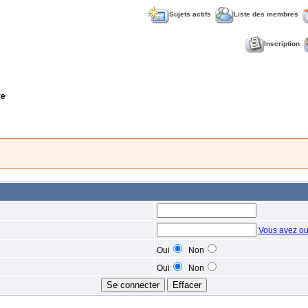
Sujets actifs
Liste des membres
Inscription
re
Vous avez ou
Oui
Non
Oui
Non