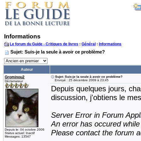
Informations
Le forum du Guide - Critiques de livres
:
Général
:
Informations
Sujet: Suis-je la seule à avoir ce problème?
Auteur
Grominou2
Sujet: Suis-je la seule à avoir ce problème?
Envoyé : 25 décembre 2009 à 23:45
Déclamateur
Depuis quelques jours, chaq
discussion, j'obtiens le me
Server Error in Forum Appl
An error has occured while
Depuis le: 04 octobre 2006
Please contact the forum a
Status actuel: Inactif
Messages: 13547