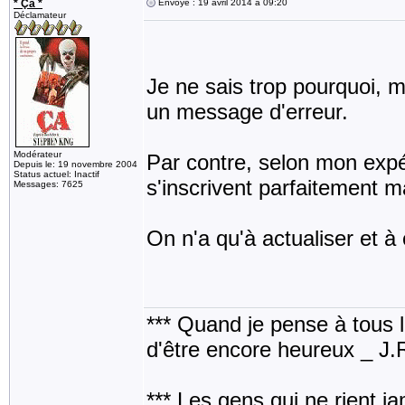
* Ça *
Envoyé : 19 avril 2014 à 09:20
Déclamateur
Je ne sais trop pourquoi, 
un message d'erreur.
Modérateur
Par contre, selon mon expé
Depuis le: 19 novembre 2004
Status actuel: Inactif
s'inscrivent parfaitement 
Messages: 7625
On n'a qu'à actualiser et 
*** Quand je pense à tous les
d'être encore heureux _ J
*** Les gens qui ne rient j