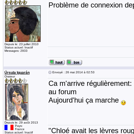
Problème de connexion dep
Depuis le: 23 juillet 2010
Status actuel: Inactif
Messages: 2933
Úrsula Iguarán
Envoyé : 26 mai 2014 à 02:53
Orateur
Ca m'arrive régulièrement:
au forum
Aujourd'hui ça marche
Depuis le: 29 août 2013
Pays:
"Chloé avait les lèvres rou
France
Status actuel: Inactif