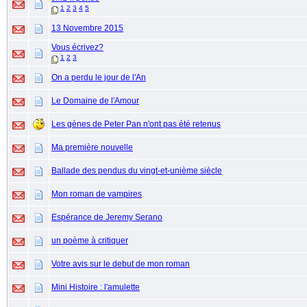
1
2
3
4
5
13 Novembre 2015
Vous écrivez?
1
2
3
On a perdu le jour de l'An
Le Domaine de l'Amour
Les gènes de Peter Pan n'ont pas été retenus
Ma première nouvelle
Ballade des pendus du vingt-et-unième siècle
Mon roman de vampires
Espérance de Jeremy Serano
un poème à critiquer
Votre avis sur le debut de mon roman
Mini Histoire : l'amulette