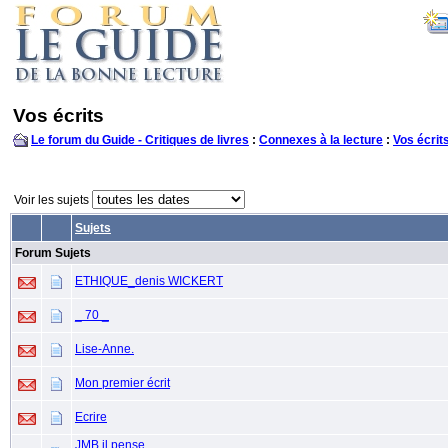
Vos écrits
Le forum du Guide - Critiques de livres
:
Connexes à la lecture
:
Vos écrit
Voir les sujets
Sujets
Forum Sujets
ETHIQUE_denis WICKERT
_ 70 _
Lise-Anne.
Mon premier écrit
Ecrire
JMB il pense