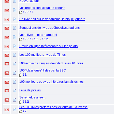
Nouvel auteur
Vos propositions/coup de coeur?
1
2
3
4
5
Un livre noir sur le véganisme, le bio, le jeûne ?
Suggestions de livres québécois/canadiens
Votre livre le plus marquant
...
1
2
3
4
5
6
7
13
14
Revue en ligne intéressante sur les polars
Les 100 meilleurs livres du Times
100 écrivains français dévoilent leurs 10 livres..
100 "classiques" listés par la BBC
1
2
100 meilleurs oeuvres littéraires jamais écrites
Livre de pirates
Se remettre à lire ...
1
2
3
Les 100 livres préférés des lecteurs de La Presse
1
2