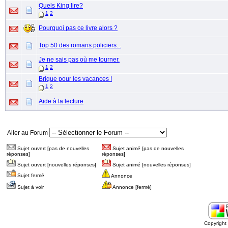
Quels King lire?
1
2
Pourquoi pas ce livre alors ?
Top 50 des romans policiers...
Je ne sais pas où me tourner.
1
2
Brique pour les vacances !
1
2
Aide à la lecture
Aller au Forum
Sujet ouvert [pas de nouvelles
Sujet animé [pas de nouvelles
réponses]
réponses]
Sujet ouvert [nouvelles réponses]
Sujet animé [nouvelles réponses]
Sujet fermé
Annonce
Sujet à voir
Annonce [fermé]
Copyrigh