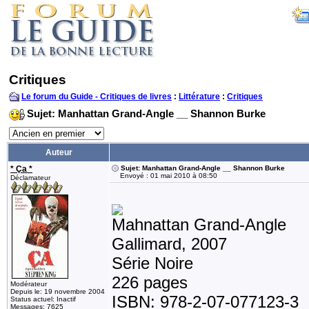
Critiques
Le forum du Guide - Critiques de livres
:
Littérature
:
Critiques
Sujet: Manhattan Grand-Angle __ Shannon Burke
Auteur
* Ça *
Sujet: Manhattan Grand-Angle __ Shannon Burke
Envoyé : 01 mai 2010 à 08:50
Déclamateur
Mahnattan Grand-Angle
Gallimard, 2007
Série Noire
226 pages
Modérateur
Depuis le: 19 novembre 2004
ISBN: 978-2-07-077123-3
Status actuel: Inactif
Messages: 7625