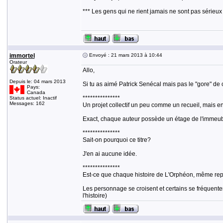
*** Les gens qui ne rient jamais ne sont pas sérieux
immortel
Envoyé : 21 mars 2013 à 10:44
Orateur
Allo,
Depuis le: 04 mars 2013
Si tu as aimé Patrick Senécal mais pas le "gore" de 
Pays:
Canada
***************
Status actuel: Inactif
Messages: 162
Un projet collectif un peu comme un recueil, mais en 
Exact, chaque auteur possède un étage de l'immeub
***************
Sait-on pourquoi ce titre?
J'en ai aucune idée.
***************
Est-ce que chaque histoire de L'Orphéon, même repr
Les personnage se croisent et certains se fréquente
l'histoire)