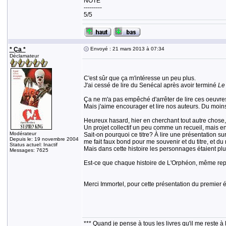
NOTE
---------
5/5
* Ça *
Envoyé : 21 mars 2013 à 07:34
Déclamateur
C'est sûr que ça m'intéresse un peu plus.
J'ai cessé de lire du Senécal après avoir terminé
Le
Ça ne m'a pas empêché d'arrêter de lire ces oeuvres
Mais j'aime encourager et lire nos auteurs. Du moins,
Heureux hasard, hier en cherchant tout autre chose, j
Un projet collectif un peu comme un recueil, mais en 
Modérateur
Sait-on pourquoi ce titre? À lire une présentation 
Depuis le: 19 novembre 2004
me fait faux bond pour me souvenir et du titre, et du 
Status actuel: Inactif
Mais dans cette histoire les personnages étaient plus 
Messages: 7625
Est-ce que chaque histoire de L'Orphéon, même repr
Merci Immortel, pour cette présentation du premier 
*** Quand je pense à tous les livres qu'il me reste à 