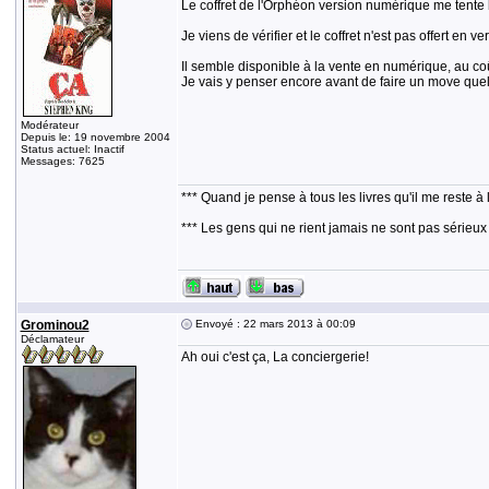
Le coffret de l'Orphéon version numérique me tente b
Je viens de vérifier et le coffret n'est pas offert e
Il semble disponible à la vente en numérique, au coû
Je vais y penser encore avant de faire un move que
Modérateur
Depuis le: 19 novembre 2004
Status actuel: Inactif
Messages: 7625
*** Quand je pense à tous les livres qu'il me reste à 
*** Les gens qui ne rient jamais ne sont pas sérieux
Grominou2
Envoyé : 22 mars 2013 à 00:09
Déclamateur
Ah oui c'est ça, La conciergerie!