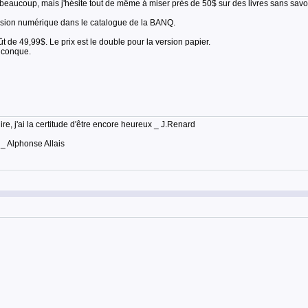
eaucoup, mais j'hésite tout de même à miser près de 50$ sur des livres sans savoir
n version numérique dans le catalogue de la BANQ.
t de 49,99$. Le prix est le double pour la version papier.
lconque.
lire, j'ai la certitude d'être encore heureux _ J.Renard
 _ Alphonse Allais