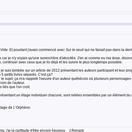
 Vide
. Et pourtant j'avais commencé avec
Sur le seuil
qui ne faisait pas dans la dente
 car je n'y voyais qu'une surenchère d'atrocités. J'en ai comme eu ma dose, disons
 continuer avec ceux que je lis déjà et les suivre le plus longtemps possible.
e suis tombée sur un article de 2012 présentant les auteurs participant et leur proj
5 petits livres séparés. C'est ça?
sur le sujet, ça m'a rappelé l'oeuvre d'un auteur québécois où plusieurs personna
nom de l'auteur.
liés que l'on croit.
ésentant un étage individuel chacune, sont reliées ensembles par un élément du 
étage de L'Orphéon.
lire, j'ai la certitude d'être encore heureux _ J.Renard