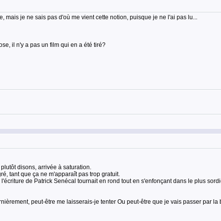
mais je ne sais pas d'où me vient cette notion, puisque je ne l'ai pas lu...
e, il n'y a pas un film qui en a été tiré?
 plutôt disons, arrivée à saturation.
é, tant que ça ne m'apparaît pas trop gratuit.
'écriture de Patrick Senécal tournait en rond tout en s'enfonçant dans le plus sordi
nièrement, peut-être me laisserais-je tenter Ou peut-être que je vais passer par la 