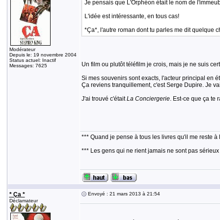
Je pensais que L'Orphéon était le nom de l'immeuble,
L'idée est intéressante, en tous cas!
*Ça*, l'autre roman dont tu parles me dit quelque cho
Modérateur
Depuis le: 19 novembre 2004
Status actuel: Inactif
Un film ou plutôt téléfilm je crois, mais je ne suis cer
Messages: 7625
Si mes souvenirs sont exacts, l'acteur principal en
Ça reviens tranquillement, c'est Serge Dupire. Je vais
J'ai trouvé c'était
La Conciergerie
. Est-ce que ça te
*** Quand je pense à tous les livres qu'il me reste à 
*** Les gens qui ne rient jamais ne sont pas sérieux
* Ça *
Envoyé : 21 mars 2013 à 21:54
Déclamateur