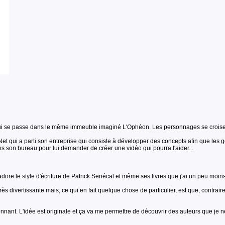
ui se passe dans le même immeuble imaginé L'Ophéon. Les personnages se croisent
y Net qui a parti son entreprise qui consiste à développer des concepts afin que le
dans son bureau pour lui demander de créer une vidéo qui pourra l'aider...
'adore le style d'écriture de Patrick Senécal et même ses livres que j'ai un peu moins
très divertissante mais, ce qui en fait quelque chose de particulier, est que, contrair
nnant. L'idée est originale et ça va me permettre de découvrir des auteurs que je 