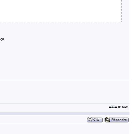
 ça.
IP Noté