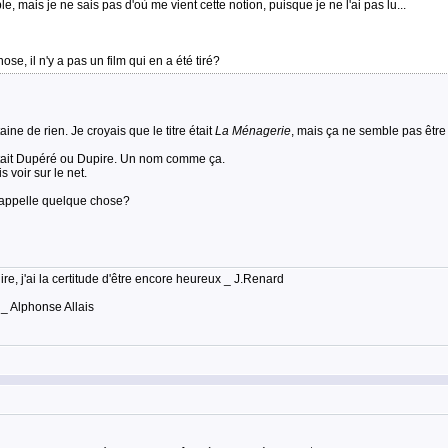
 mais je ne sais pas d'où me vient cette notion, puisque je ne l'ai pas lu...
se, il n'y a pas un film qui en a été tiré?
taine de rien. Je croyais que le titre était
La Ménagerie
, mais ça ne semble pas être
 était Dupéré ou Dupire. Un nom comme ça.
 voir sur le net.
 rappelle quelque chose?
lire, j'ai la certitude d'être encore heureux _ J.Renard
 _ Alphonse Allais