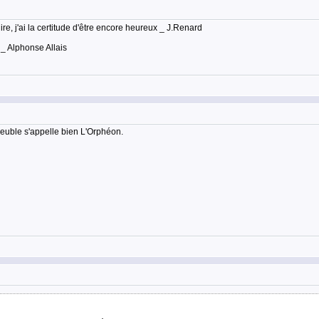
lire, j'ai la certitude d'être encore heureux _ J.Renard
 _ Alphonse Allais
meuble s'appelle bien L'Orphéon.