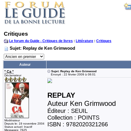
Critiques
Le forum du Guide - Critiques de livres
:
Littérature
:
Critiques
Sujet: Replay de Ken Grimwood
Auteur
* Ça *
Sujet: Replay de Ken Grimwood
Envoyé : 22 février 2009 à 08:01
Déclamateur
REPLAY
Auteur Ken Grimwood
Éditeur : SEUIL
Collection : POINTS
Modérateur
ISBN : 9782020321266
Depuis le: 19 novembre 2004
Status actuel: Inactif
Messages: 7625