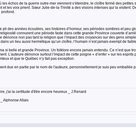
es échos de la guerre outre-mer viennent s’éteindre, le cloître fermé des petites 
et les voix prient. Sœur Julie-de-la-Trinité a des visions intenses qui la visitent. 
d profond.
pli des années écoulées, ses histoires d’horreur, ses périodes sombres et peu gl
 religiosité connurent une période faste dans cette grande Province couverte d’arriè
re dénonce non pas tant la religion que l’impact des croyances sur des gens simples,
e dans un lieu aussi hermétique qu’un cloître, l’humain n’est jamais exempt de fai
 ma si belle et grande Province. Un folklore encore jamais entendu. Ce n’est que trop
nt. L’auteure dénonce surtout l’impact de cette poigne « d’enfer » sur les esprits 
nteux et que le Québec n’y fait pas exception.
ent due en partie par le nom de l'auteure, personnellement je suis peu emballée par
lire, j'ai la certitude d'être encore heureux _ J.Renard
 _ Alphonse Allais