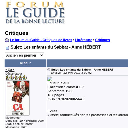
Critiques
Le forum du Guide - Critiques de livres
:
Littérature
:
Critiques
Sujet: Les enfants du Sabbat - Anne HÉBERT
Auteur
* Ça *
Sujet: Les enfants du Sabbat - Anne HÉBERT
Envoyé : 22 avril 2010 à 09:02
Déclamateur
Éditeur : Seuil
Collection : Points #117
Septembre 1983
187 pages
ISBN : 9782020065641
Extrait
« Nous sommes liés par les promesses et les interdic
Modérateur
Depuis le: 19 novembre 2004
Status actuel: Inactif
Messages: 7625