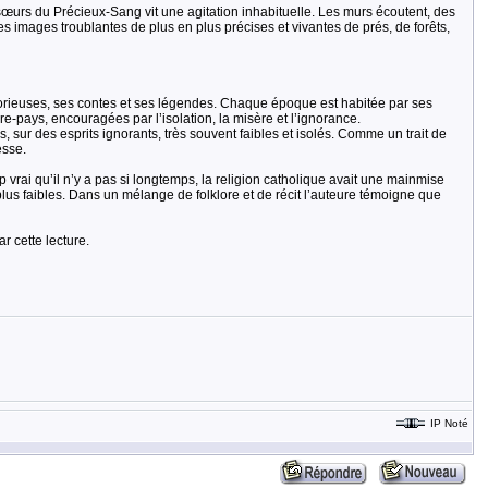
sœurs du Précieux-Sang vit une agitation inhabituelle. Les murs écoutent, des
Des images troublantes de plus en plus précises et vivantes de prés, de forêts,
orieuses, ses contes et ses légendes. Chaque époque est habitée par ses
re-pays, encouragées par l’isolation, la misère et l’ignorance.
 sur des esprits ignorants, très souvent faibles et isolés. Comme un trait de
blesse.
 vrai qu’il n’y a pas si longtemps, la religion catholique avait une mainmise
plus faibles. Dans un mélange de folklore et de récit l’auteure témoigne que
 cette lecture.
IP Noté