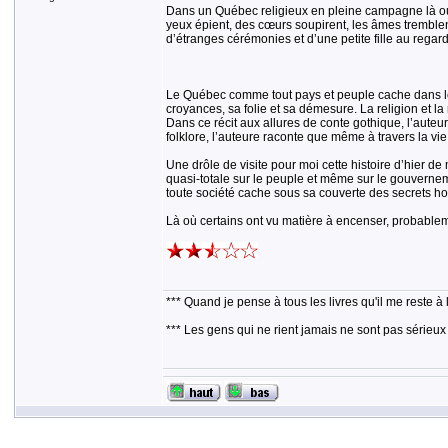
Dans un Québec religieux en pleine campagne là où l
yeux épient, des cœurs soupirent, les âmes tremblent 
d’étranges cérémonies et d’une petite fille au regar
Le Québec comme tout pays et peuple cache dans le 
croyances, sa folie et sa démesure. La religion et la
Dans ce récit aux allures de conte gothique, l’auteu
folklore, l’auteure raconte que même à travers la vi
Une drôle de visite pour moi cette histoire d’hier de
quasi-totale sur le peuple et même sur le gouverneme
toute société cache sous sa couverte des secrets ho
Là où certains ont vu matière à encenser, probablem
*** Quand je pense à tous les livres qu'il me reste à 
*** Les gens qui ne rient jamais ne sont pas sérieux