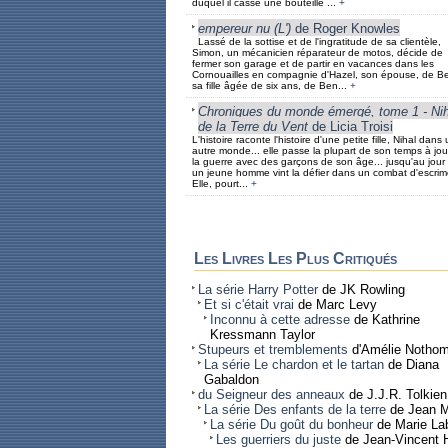
duquel il casse une bouteille ...
+
empereur nu (L')
de Roger Knowles
Lassé de la sottise et de l'ingratitude de sa clientèle,
Simon, un mécanicien réparateur de motos, décide de
fermer son garage et de partir en vacances dans les
Cornouailles en compagnie d'Hazel, son épouse, de Be
sa fille âgée de six ans, de Ben...
+
Chroniques du monde émergé, tome 1 - Nih
de la Terre du Vent
de Licia Troisi
L'histoire raconte l'histoire d'une petite fille, Nihal dans
autre monde... elle passe la plupart de son temps à jou
la guerre avec des garçons de son âge... jusqu'au jour
un jeune homme vint la défier dans un combat d'escrim
Elle, pourt...
+
Les Livres Les Plus Critiqués
La série Harry Potter
de JK Rowling
Et si c'était vrai
de Marc Levy
Inconnu à cette adresse
de Kathrine
Kressmann Taylor
Stupeurs et tremblements
d'Amélie Notho
La série Le chardon et le tartan
de Diana
Gabaldon
du Seigneur des anneaux
de J.J.R. Tolkien
La série Des enfants de la terre
de Jean M
La série Du goût du bonheur
de Marie La
Les guerriers du juste
de Jean-Vincent 