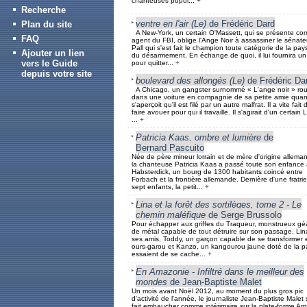
chanteuses popul...
+
Recherche
ventre en l'air (Le)
de Frédéric Dard
Plan du site
A New-York, un certain O'Massett, qui se présente c
FAQ
agent du FBI, oblige l'Ange Noir à assassiner le sénate
Pall qui s'est fait le champion toute catégorie de la pay
Ajouter un lien
du désarmement. En échange de quoi, il lui fournira un b
vers le Guide
pour quitter...
+
depuis votre site
boulevard des allongés (Le)
de Frédéric Da
A Chicago, un gangster surnommé « L'ange noir » rou
dans une voiture en compagnie de sa petite amie quand
s'aperçoit qu'il est filé par un autre malfrat. Il a vite fait d
faire avouer pour qui il travaille. Il s'agirait d'un certain Li
...
+
Patricia Kaas, ombre et lumière
de
Bernard Pascuito
Née de père mineur lorrain et de mère d'origine allema
la chanteuse Patricia Kaas a passé toute son enfance 
Habsterdick, un bourg de 1300 habitants coincé entre
Forbach et la frontière allemande. Dernière d'une fratri
sept enfants, la petit...
+
Lina et la forêt des sortilèges, tome 2 - Le
chemin maléfique
de Serge Brussolo
Pour échapper aux griffes du Traqueur, monstrueux gé
de métal capable de tout détruire sur son passage, Lin
ses amis, Toddy, un garçon capable de se transformer 
ours-garou et Kanzo, un kangourou jaune doté de la pa
essaient de se cache...
+
En Amazonie - Infiltré dans le meilleur des
mondes
de Jean-Baptiste Malet
Un mois avant Noël 2012, au moment du plus gros pic
d'activité de l'année, le journaliste Jean-Baptiste Malet 
fait embaucher comme intérimaire sur la plate-forme A