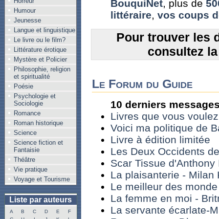
Horreur
BouquiNet
, plus de
50
Humour
littéraire
,
vos coups 
Jeunesse
Langue et linguistique
Pour trouver les 
Le livre ou le film?
consultez l
Littérature érotique
Mystère et Policier
Philosophie, religion
et spiritualité
Le Forum du Guide
Poésie
Psychologie et
10 derniers messages
Sociologie
Romance
Livres que vous voulez 
Roman historique
Voici ma politique de B
Science
Livre à édition limitée
Science fiction et
Les Deux Occidents de
Fantaisie
Théâtre
Scar Tissue d'Anthony 
Vie pratique
La plaisanterie - Milan
Voyage et Tourisme
Le meilleur des monde
La femme en moi - Bri
Liste par auteurs
La servante écarlate-
A
B
C
D
E
F