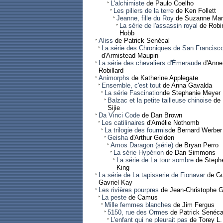
L'alchimiste
de Paulo Coelho
Les piliers de la terre
de Ken Follett
Jeanne, fille du Roy
de Suzanne Mar
La série de l'assassin royal
de Robi
Hobb
Aliss
de Patrick Senécal
La série des Chroniques de San Francisc
d'Armistead Maupin
La série des chevaliers d'Émeraude
d'Anne
Robillard
Animorphs
de Katherine Applegate
Ensemble, c'est tout
de Anna Gavalda
La série Fascination
de Stephanie Meyer
Balzac et la petite tailleuse chinoise
de 
Sijie
Da Vinci Code
de Dan Brown
Les catilinaires
d'Amélie Nothomb
La trilogie des fourmis
de Bernard Werber
Geisha
d'Arthur Golden
Amos Daragon (série)
de Bryan Perro
La série Hypérion
de Dan Simmons
La série de La tour sombre
de Steph
King
La série de La tapisserie de Fionavar
de G
Gavriel Kay
Les rivières pourpres
de Jean-Christophe 
La peste
de Camus
Mille femmes blanches
de Jim Fergus
5150, rue des Ormes
de Patrick Senéca
L'enfant qui ne pleurait pas
de Torey L.