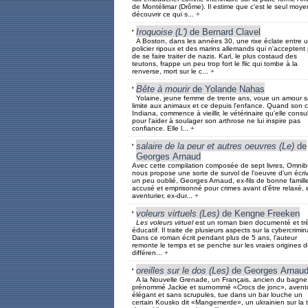
de Montélimar (Drôme). Il estime que c'est le seul moye
découvrir ce qui s...
+
Iroquoise (L')
de Bernard Clavel
A Boston, dans les années 30, une rixe éclate entre 
policier ripoux et des marins allemands qui n'acceptent
de se faire traiter de nazis. Karl, le plus costaud des
teutons, frappe un peu trop fort le flic qui tombe à la
renverse, mort sur le c...
+
Bête à mourir
de Yolande Nahas
Yolaine, jeune femme de trente ans, voue un amour 
limite aux animaux et ce depuis l'enfance. Quand son c
Indiana, commence à vieillir, le vétérinaire qu'elle consu
pour l'aider à soulager son arthrose ne lui inspire pas
confiance. Elle l...
+
salaire de la peur et autres oeuvres (Le)
de
Georges Arnaud
Avec cette compilation composée de sept livres, Omnib
nous propose une sorte de survol de l'oeuvre d'un écri
un peu oublié, Georges Arnaud, ex-fils de bonne famille
accusé et emprisonné pour crimes avant d'être relaxé, 
aventurier, ex-dur...
+
voleurs virtuels (Les)
de Kengne Freeken
Les voleurs virtuel
est un roman bien documenté et tr
éducatif. Il traite de plusieurs aspects sur la cybercrimina
Dans ce roman écrit pendant plus de 5 ans, l’auteur
remonte le temps et se penche sur les vraies origines 
différen...
+
oreilles sur le dos (Les)
de Georges Arnau
A la Nouvelle Grenade, un Français, ancien du bagne
prénommé Jackie et surnommé «Crocs de jonc», aventu
élégant et sans scrupules, tue dans un bar louche un
certain Kousko dit «Mangemerde», un ukrainien sur la 