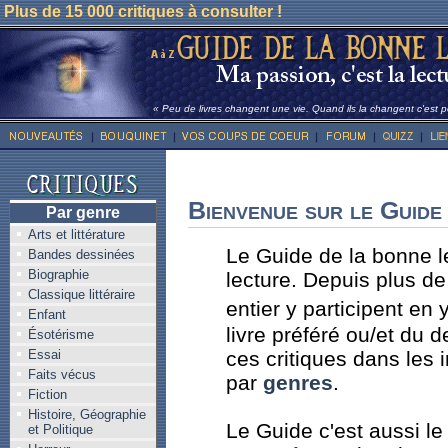
Plus de 15 000 critiques à consulter !
« Peu de livres changent une vie. Quand ils la changent c'est po
Bienvenue sur le Guide 
Par genre
Arts et littérature
Le Guide de la bonne le
Bandes dessinées
Biographie
lecture. Depuis plus d
Classique littéraire
entier y participent en 
Enfant
livre préféré ou/et du de
Ésotérisme
ces critiques dans les 
Essai
Faits vécus
par
genres
.
Fiction
Histoire, Géographie
Le Guide c'est aussi le
et Politique