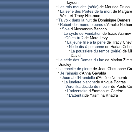
Hayden
Les rois maudits (série)
de Maurice Druon
La série des Portes de la mort
de Margare
Weis et Tracy Hickman
Ta voix dans la nuit
de Dominique Demers
Robert des noms propres
d'Amélie Notho
Soie
d'Alessandro Baricco
Le cycle de Fondation
de Isaac Asimov
Où es-tu ?
de Marc Levy
La jeune fille à la perle
de Tracy Cheva
Ne le dis à personne
de Harlan Cobe
La poussière du temps (série)
de Mi
David
La série des Dames du lac
de Marion Zimm
Bradley
Le concile de pierre
de Jean-Christophe Gr
Je l'aimais
d'Anna Gavalda
Journal d'Hirondelle
d'Amélie Nothomb
La lumière blanche
de Anique Poitras
Véronika décide de mourir
de Paulo Co
L'adversaire
d'Emmanuel Carrère
L'attentat
de Yasmina Khadra