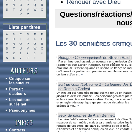
Renouer avec Dieu
G
H
I
J
K
L
M
N
O
P
Q
R
S
T
U
V
W
X
Questions/réactions/
Y
Z
nous
Liste par titres
A
B
C
D
E
F
G
H
I
J
K
L
Les 30 dernières critiq
M
N
O
P
Q
R
S
T
U
V
W
X
Y
Z
1
2
3
4
Refuge à Chappaquiddick
de Steven Raich
5
6
7
8
9
Par un heureux hasard, en écoutant une émission tél
j'apprends que Steven Raichlen, notre célèbre roi du 
était non seulement diplômé en littérature française mai
qu'il venait de publier son premier roman. Je me suis p
ce livre et j'en s...
+
Critique sur
les auteurs
sort de Gaia (Le), tome 1 - La Guerre des 
de Romain Godest
Portrait
Un livre au scénario très pointu qui m'a tenue en halein
d'auteurs
jusqu'à la dernière phrase. Les personnages sont prof
Les auteurs
et leur interaction est bien étudiée. Enfin, une écriture f
et un style très graphique qui permet de visualiser les
sur le net
scènes à me...
+
Pseudonymes
Jeux de paumes
de Alan Bennett
Le père Jolliffe mène l'office commémoratif de Clive D
masseur de son métier, mais à sa grande surprise l'égli
remplie de vedettes, de stars du cinéma et de la télé,
d'hommes et de femmes politiques en vue, de chanteur
Contacts