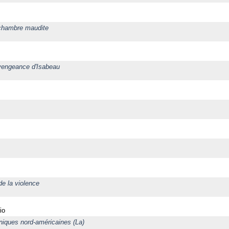
 chambre maudite
 vengeance d'Isabeau
de la violence
io
oniques nord-américaines (La)