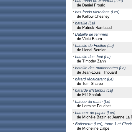
bas-fonds de Montréal (Les)
de Daniel Proulx
bas-fonds victoriens (Les)
de Kellow Chesney
bataille (La)
de Patrick Rambaud
Bataille de femmes
de Vicki Baum
bataille de Forillon (La)
de Lionel Bernier
bataille des Jedi (La)
de Timothy Zahn
bataille des marionnettes (La)
de Jean-Louis Thouard
bâtard récalcitrant (Le)
de Tom Sharpe
bâtarde d'Istanbul (La)
de Elif Shafak
bateau du matin (Le)
de Lorraine Fouchet
bateaux de papier (Les)
de Michèle Bazin et Jeanne La
Batissette (Les), tome 1 et Char
de Micheline Dalpé