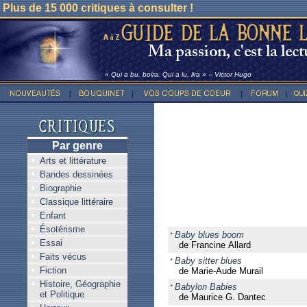
Plus de 15 000 critiques à consulter !
« Qui a bu, boira. Qui a lu, lira » -- Victor Hugo
Par genre
Arts et littérature
Bandes dessinées
Biographie
Classique littéraire
Enfant
Ésotérisme
Baby blues boom
Essai
de Francine Allard
Faits vécus
Baby sitter blues
Fiction
de Marie-Aude Murail
Histoire, Géographie
Babylon Babies
et Politique
de Maurice G. Dantec