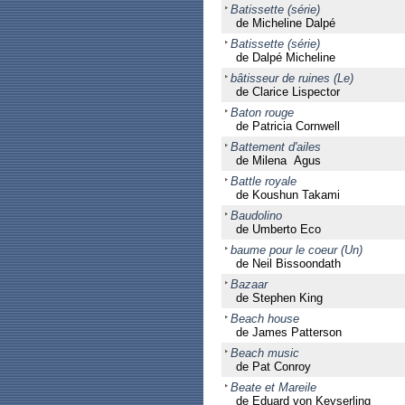
Batissette (série)
de Micheline Dalpé
Batissette (série)
de Dalpé Micheline
bâtisseur de ruines (Le)
de Clarice Lispector
Baton rouge
de Patricia Cornwell
Battement d'ailes
de Milena Agus
Battle royale
de Koushun Takami
Baudolino
de Umberto Eco
baume pour le coeur (Un)
de Neil Bissoondath
Bazaar
de Stephen King
Beach house
de James Patterson
Beach music
de Pat Conroy
Beate et Mareile
de Eduard von Keyserling