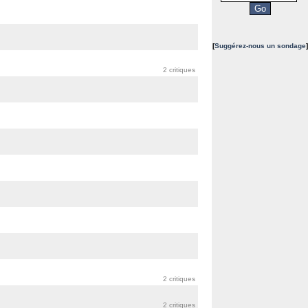
[
Suggérez-nous un sondage
]
2 critiques
2 critiques
2 critiques