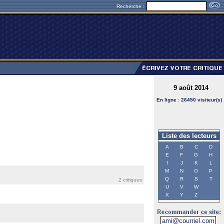
Recherche :
9 août 2014
En ligne : 26450 visiteur(s)
Liste des lecteurs
A
B
C
D
E
F
G
H
I
J
K
L
M
N
O
P
Q
R
S
T
2 critiques
U
V
W
X
Y
Z