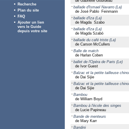
de Gabrielle Gourdeau
Recherche
ballade d'Ismael Navarro (La)
Plan du site
de José Pablo Feinmann
FAQ
ballade d'Iza (La)
Ajouter un lien
de Magda Szabo
vers le Guide
ballade d'Iza (La)
depuis votre site
de Magda Szabó
ballade du café triste (La)
de Carson McCullers
Balle de match
de Harlan Coben
ballet de l'Opéra de Paris (Le)
de Ivor Guest
Balzac et la petite tailleuse chino
de Dai Sijie
Balzac et la petite tailleuse chino
de Dai Sijie
Bambou
de William Boyd
Bambou à l'école des singes
de Lucie Papineau
Bande de menteurs
de Mary Karr
Bandini