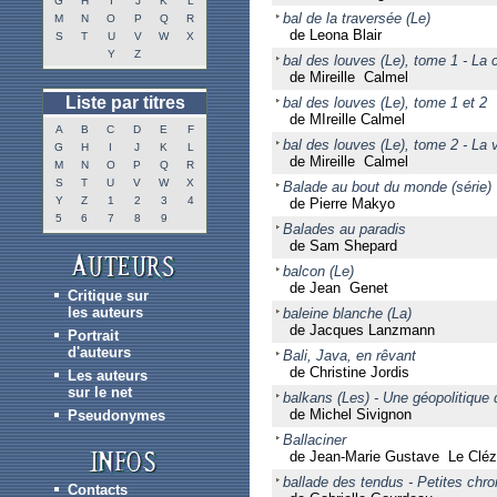
G
H
I
J
K
L
bal de la traversée (Le)
M
N
O
P
Q
R
de Leona Blair
S
T
U
V
W
X
Y
Z
bal des louves (Le), tome 1 - La
de Mireille Calmel
Liste par titres
bal des louves (Le), tome 1 et 2
de MIreille Calmel
A
B
C
D
E
F
bal des louves (Le), tome 2 - La
G
H
I
J
K
L
de Mireille Calmel
M
N
O
P
Q
R
S
T
U
V
W
X
Balade au bout du monde (série)
Y
Z
1
2
3
4
de Pierre Makyo
5
6
7
8
9
Balades au paradis
de Sam Shepard
balcon (Le)
de Jean Genet
Critique sur
les auteurs
baleine blanche (La)
de Jacques Lanzmann
Portrait
d'auteurs
Bali, Java, en rêvant
de Christine Jordis
Les auteurs
sur le net
balkans (Les) - Une géopolitique 
de Michel Sivignon
Pseudonymes
Ballaciner
de Jean-Marie Gustave Le Cléz
ballade des tendus - Petites chr
Contacts