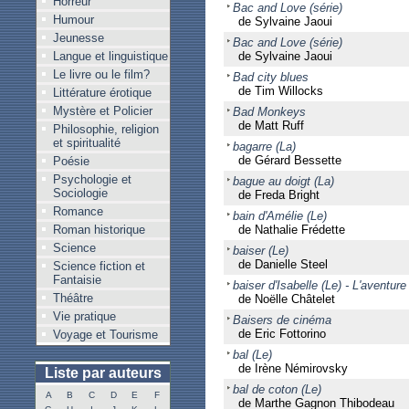
Horreur
Bac and Love (série)
Humour
de Sylvaine Jaoui
Jeunesse
Bac and Love (série)
Langue et linguistique
de Sylvaine Jaoui
Le livre ou le film?
Bad city blues
de Tim Willocks
Littérature érotique
Mystère et Policier
Bad Monkeys
de Matt Ruff
Philosophie, religion
et spiritualité
bagarre (La)
de Gérard Bessette
Poésie
Psychologie et
bague au doigt (La)
Sociologie
de Freda Bright
Romance
bain d'Amélie (Le)
Roman historique
de Nathalie Frédette
Science
baiser (Le)
de Danielle Steel
Science fiction et
Fantaisie
baiser d'Isabelle (Le) - L'aventur
Théâtre
de Noëlle Châtelet
Vie pratique
Baisers de cinéma
de Eric Fottorino
Voyage et Tourisme
bal (Le)
de Irène Némirovsky
Liste par auteurs
bal de coton (Le)
A
B
C
D
E
F
de Marthe Gagnon Thibodeau