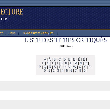
LISTE DES TITRES CRITIQUÉS
(
7846 titres )
A
|
À
|
B
|
C
|
D
|
E
|
È
|
É
|
Ê
|
F
|
G
|
H
|
I
|
J
|
K
|
L
|
M
|
N
|
O
|
P
|
Q
|
R
|
S
|
T
|
U
|
V
|
W
|
X
|
Y
|
Z
|
0
|
1
|
2
|
3
|
4
|
5
|
6
|
7
|
8
|
9
|