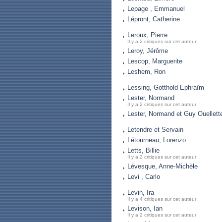
Lepage , Emmanuel
Lépront, Catherine
Leroux, Pierre
Il y a 2 critiques sur cet auteur
Leroy, Jérôme
Lescop, Marguerite
Leshem, Ron
Lessing, Gotthold Ephraïm
Lester, Normand
Il y a 2 critiques sur cet auteur
Lester, Normand et Guy Ouellett
Letendre et Servain
Létourneau, Lorenzo
Letts, Billie
Il y a 2 critiques sur cet auteur
Lévesque, Anne-Michèle
Levi , Carlo
Levin, Ira
Il y a 4 critiques sur cet auteur
Levison, Ian
Il y a 2 critiques sur cet auteur