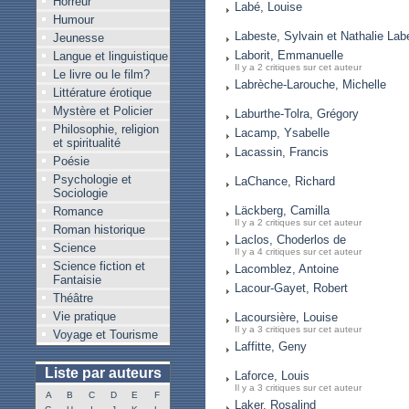
Horreur
Labé, Louise
Humour
Labeste, Sylvain et Nathalie Lab
Jeunesse
Laborit, Emmanuelle
Langue et linguistique
Il y a 2 critiques sur cet auteur
Le livre ou le film?
Labrèche-Larouche, Michelle
Littérature érotique
Mystère et Policier
Laburthe-Tolra, Grégory
Philosophie, religion
Lacamp, Ysabelle
et spiritualité
Lacassin, Francis
Poésie
Psychologie et
LaChance, Richard
Sociologie
Läckberg, Camilla
Romance
Il y a 2 critiques sur cet auteur
Roman historique
Laclos, Choderlos de
Science
Il y a 4 critiques sur cet auteur
Science fiction et
Lacomblez, Antoine
Fantaisie
Lacour-Gayet, Robert
Théâtre
Vie pratique
Lacoursière, Louise
Il y a 3 critiques sur cet auteur
Voyage et Tourisme
Laffitte, Geny
Liste par auteurs
Laforce, Louis
Il y a 3 critiques sur cet auteur
A
B
C
D
E
F
Laker, Rosalind