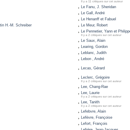
Il y a 11 critiques sur cet auteur
Le Fanu, J. Sheridan
Le Gall, André
Le Henanff et Fabuel
tin H.-M. Schreiber
Le Meur, Robert
Le Pennetier, Yann et Philipp
Il y a 2 critiques sur cet auteur
Le Saux, Alain
Learing, Gordon
Leblanc, Judith
Lebon , André
Lecas, Gérard
Leclerc, Grégoire
Il y a 2 critiques sur cet auteur
Lee, Chang-Rae
Lee, Laurie
Il y a 2 critiques sur cet auteur
Lee, Tanith
Il y a 2 critiques sur cet auteur
Lefebvre, Alain
Lefèvre, Françoise
Lefort, François
Lefrère, Jean-Jacques