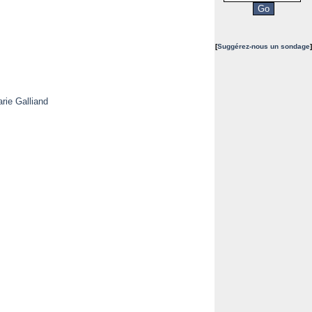
[
Suggérez-nous un sondage
]
rie Galliand