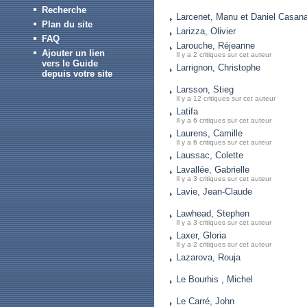
Recherche
Larcenet, Manu et Daniel Casana
Plan du site
Larizza, Olivier
FAQ
Larouche, Réjeanne
Ajouter un lien
Il y a 2 critiques sur cet auteur
vers le Guide
Larrignon, Christophe
depuis votre site
Larsson, Stieg
Il y a 12 critiques sur cet auteur
Latifa
Il y a 6 critiques sur cet auteur
Laurens, Camille
Il y a 6 critiques sur cet auteur
Laussac, Colette
Lavallée, Gabrielle
Il y a 3 critiques sur cet auteur
Lavie, Jean-Claude
Lawhead, Stephen
Il y a 3 critiques sur cet auteur
Laxer, Gloria
Il y a 2 critiques sur cet auteur
Lazarova, Rouja
Le Bourhis , Michel
Le Carré, John