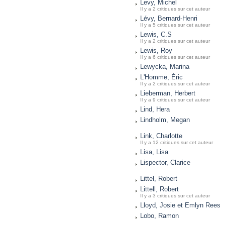
Levy, Michel
Il y a 2 critiques sur cet auteur
Lévy, Bernard-Henri
Il y a 5 critiques sur cet auteur
Lewis, C.S
Il y a 2 critiques sur cet auteur
Lewis, Roy
Il y a 6 critiques sur cet auteur
Lewycka, Marina
L'Homme, Éric
Il y a 2 critiques sur cet auteur
Lieberman, Herbert
Il y a 9 critiques sur cet auteur
Lind, Hera
Lindholm, Megan
Link, Charlotte
Il y a 12 critiques sur cet auteur
Lisa, Lisa
Lispector, Clarice
Littel, Robert
Littell, Robert
Il y a 3 critiques sur cet auteur
Lloyd, Josie et Emlyn Rees
Lobo, Ramon