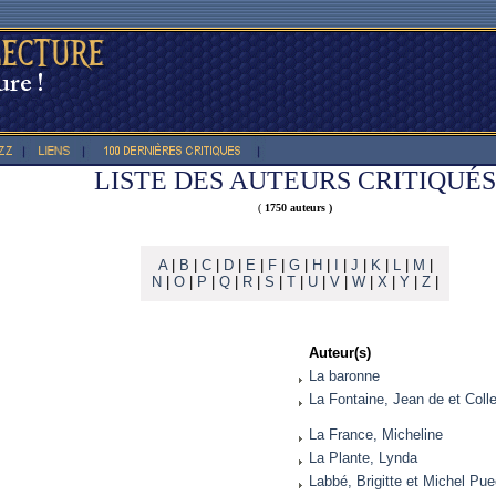
LISTE DES AUTEURS CRITIQUÉS
(
1750 auteurs )
A
|
B
|
C
|
D
|
E
|
F
|
G
|
H
|
I
|
J
|
K
|
L
|
M
|
N
|
O
|
P
|
Q
|
R
|
S
|
T
|
U
|
V
|
W
|
X
|
Y
|
Z
|
Auteur(s)
La baronne
La Fontaine, Jean de et Colle
La France, Micheline
La Plante, Lynda
Labbé, Brigitte et Michel Pu