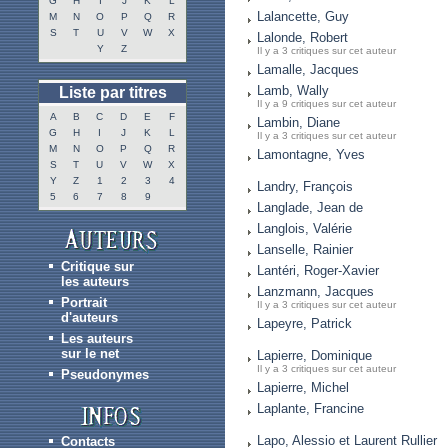
G
H
I
J
K
L
Lalancette, Guy
M
N
O
P
Q
R
S
T
U
V
W
X
Lalonde, Robert
Y
Z
Il y a 3 critiques sur cet auteur
Lamalle, Jacques
Lamb, Wally
Liste par titres
Il y a 9 critiques sur cet auteur
A
B
C
D
E
F
Lambin, Diane
G
H
I
J
K
L
Il y a 3 critiques sur cet auteur
M
N
O
P
Q
R
Lamontagne, Yves
S
T
U
V
W
X
Y
Z
1
2
3
4
Landry, François
5
6
7
8
9
Langlade, Jean de
Langlois, Valérie
Lanselle, Rainier
Critique sur
Lantéri, Roger-Xavier
les auteurs
Lanzmann, Jacques
Portrait
Il y a 3 critiques sur cet auteur
d'auteurs
Lapeyre, Patrick
Les auteurs
sur le net
Lapierre, Dominique
Il y a 3 critiques sur cet auteur
Pseudonymes
Lapierre, Michel
Laplante, Francine
Lapo, Alessio et Laurent Rullier
Contacts