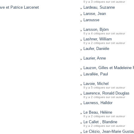
Il y a 3 critiques sur cet auteur
ve et Patrice Larcenet
Lardeau, Suzanne
Larose, Jean
Larousse
Larsson, Björn
Il y a 4 critiques sur cet auteur
Lashner, William
Il y a 2 critiques sur cet auteur
Laufer, Danièle
Laurier, Anne
Lauzon, Gilles et Madeleine 
Lavallée, Paul
Lavoie, Michel
Il y a 5 critiques sur cet auteur
Lawrence, Ronald Douglas
Il y a 2 critiques sur cet auteur
Laxness, Halldor
Le Beau, Hélène
Il y a 2 critiques sur cet auteur
Le Callet , Blandine
Il y a 2 critiques sur cet auteur
Le Clézio, Jean-Marie Gusta