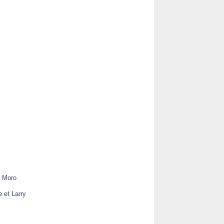
r Moro
e et Larry