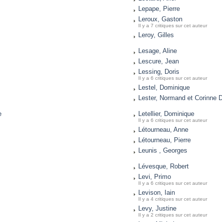
Lepape, Pierre
Leroux, Gaston
Il y a 7 critiques sur cet auteur
Leroy, Gilles
Lesage, Aline
Lescure, Jean
Lessing, Doris
Il y a 6 critiques sur cet auteur
Lestel, Dominique
Lester, Normand et Corinne D
e
Letellier, Dominique
Il y a 6 critiques sur cet auteur
Létourneau, Anne
Létourneau, Pierre
Leunis , Georges
Lévesque, Robert
Levi, Primo
Il y a 6 critiques sur cet auteur
Levison, Iain
Il y a 4 critiques sur cet auteur
Levy, Justine
Il y a 2 critiques sur cet auteur