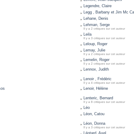
Legendre, Claire
Legg , Barbany et Jim Mc Ca
Lehane, Denis
Lehman, Serge
Il y a 2 critiques sur cet auteur
Leila
Il y a 3 critiques sur cet auteur
Leloup, Roger
Lemay, Julie
Il y a 2 critiques sur cet auteur
Lemelin, Roger
Il y a 2 critiques sur cet auteur
Lennox, Judith
Lenoir , Frédéric
Il y a 4 critiques sur cet auteur
sos
Lenoir, Hélène
Lenteric, Bernard
Il y a 8 critiques sur cet auteur
Léo
Léon, Catou
Léon, Donna
Il y a 3 critiques sur cet auteur
Léotard, Axel