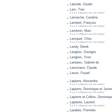
Lalonde, Gisèle
Lam, Tran
Il y a 2 critiques sur cet auteur
Lamarche, Caroline
Lambert, François
Il y a 2 critiques sur cet auteur
Lambron, Marc
Il y a 2 critiques sur cet auteur
Lamquet, Chris
Il y a 5 critiques sur cet auteur
Landy, Derek
Langlois, Georges
Langlois, Yvon
Lantarec, Gabriel de
Lanzmann, Claude
Laouri, Fouad
Lapierre, Alexandra
Il y a 2 critiques sur cet auteur
Lapierre, Dominique et Javie
Il y a 3 critiques sur cet auteur
Lapierre et Collins, Dominiqu
Laplante, Laurent
Il y a 2 critiques sur cet auteur
Larabée, Pierrette