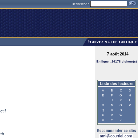
Recherche :
7 août 2014
En ligne : 26178 visiteur(s)
Liste des lecteurs
A
B
C
D
E
F
G
H
I
J
K
L
M
N
O
P
Q
R
S
T
ctif
U
V
W
X
Y
Z
ech