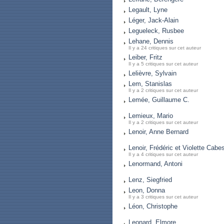
Legault, Lyne
Léger, Jack-Alain
Legueleck, Rusbee
Lehane, Dennis
Il y a 24 critiques sur cet auteur
Leiber, Fritz
Il y a 5 critiques sur cet auteur
Lelièvre, Sylvain
Lem, Stanislas
Il y a 2 critiques sur cet auteur
Lemée, Guillaume C.
Lemieux, Mario
Il y a 2 critiques sur cet auteur
Lenoir, Anne Bernard
Lenoir, Frédéric et Violette Cabe
Il y a 4 critiques sur cet auteur
Lenormand, Antoni
Lenz, Siegfried
Leon, Donna
Il y a 3 critiques sur cet auteur
Léon, Christophe
Leonard, Elmore