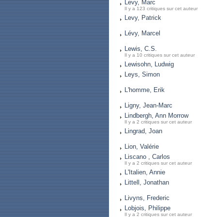
Levy, Marc
Il y a 123 critiques sur cet auteur
Levy, Patrick
Lévy, Marcel
Lewis, C.S.
Il y a 10 critiques sur cet auteur
Lewisohn, Ludwig
Leys, Simon
L'homme, Erik
Ligny, Jean-Marc
Lindbergh, Ann Morrow
Il y a 2 critiques sur cet auteur
Lingrad, Joan
Lion, Valérie
Liscano , Carlos
Il y a 2 critiques sur cet auteur
L'Italien, Annie
Littell, Jonathan
Livyns, Frederic
Lobjois, Philippe
Il y a 2 critiques sur cet auteur