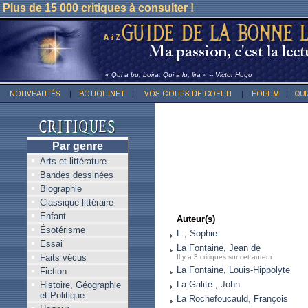
Plus de 15 000 critiques à consulter !
« Qui a bu, boira. Qui a lu, lira » -- Victor Hugo
Par genre
Arts et littérature
Bandes dessinées
Biographie
Classique littéraire
Enfant
Auteur(s)
Ésotérisme
L., Sophie
Essai
La Fontaine, Jean de
Faits vécus
Il y a 3 critiques sur cet auteur
La Fontaine, Louis-Hippolyte
Fiction
La Galite , John
Histoire, Géographie
et Politique
La Rochefoucauld, François