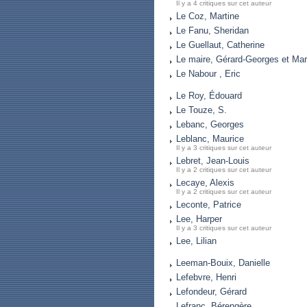
Il y a 4 critiques sur cet auteur
Le Coz, Martine
Le Fanu, Sheridan
Le Guellaut, Catherine
Le maire, Gérard-Georges et Mar
Le Nabour , Eric
Le Roy, Édouard
Le Touze, S.
Lebanc, Georges
Leblanc, Maurice
Il y a 3 critiques sur cet auteur
Lebret, Jean-Louis
Il y a 2 critiques sur cet auteur
Lecaye, Alexis
Il y a 2 critiques sur cet auteur
Leconte, Patrice
Lee, Harper
Il y a 3 critiques sur cet auteur
Lee, Lilian
Leeman-Bouix, Danielle
Lefebvre, Henri
Lefondeur, Gérard
Lefranc, Bérengère