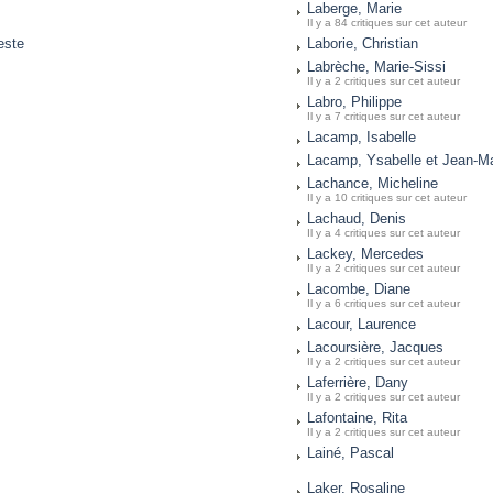
Laberge, Marie
Il y a 84 critiques sur cet auteur
este
Laborie, Christian
Labrèche, Marie-Sissi
Il y a 2 critiques sur cet auteur
Labro, Philippe
Il y a 7 critiques sur cet auteur
Lacamp, Isabelle
Lacamp, Ysabelle et Jean-Ma
Lachance, Micheline
Il y a 10 critiques sur cet auteur
Lachaud, Denis
Il y a 4 critiques sur cet auteur
Lackey, Mercedes
Il y a 2 critiques sur cet auteur
Lacombe, Diane
Il y a 6 critiques sur cet auteur
Lacour, Laurence
Lacoursière, Jacques
Il y a 2 critiques sur cet auteur
Laferrière, Dany
Il y a 2 critiques sur cet auteur
Lafontaine, Rita
Il y a 2 critiques sur cet auteur
Lainé, Pascal
Laker, Rosaline