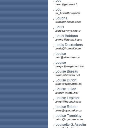
Lou
xxier@generali.fr
Lou
xx_608@hotmail.fr
Loubna
xxbxl@hotmail.com
Louis
xxbedier@yahoo.fr
Louis Baldono
xxono@hotmail.com
Louis Desrochers
xxuis@hotmail.com
Louise
xxin@videotron.ca
Louise
xxage@megacom.net
Louise Bureau
xxurnal@minfo.net
Louise Dufort
xxbe@sympatico.ca
Louise Julien
xxulien@total.net
Louise Lépicier
xxoui@hotmail.com
Louise Robert
xxou@sympatico.ca
Louise Tremblay
xxluc@royaume.com
Louisette G. Asselin