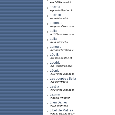
xxu.54@hotmail.fr
Lecteur
xxpoesie@yahoo.fr
Lectrice
xxlub-internet.fr
Legones
xxlegones@aol.com
Leila
xx182@hotmail.com
Leila
xxlub-internet.fr
Lenogre
xxenogre@yahoo.fr
Léo G.
xxtes@laposte.net
Leodric
xxic_@hotmail.com
Léonie
xx197@hotmail.com
Les poupées Bella
xxrelgirl@free.fr
Lestiia
xx900@hotmail.com
Lexmin
xxaetitia@neuf.fr
Liam Dantec
xxlub-internet.fr
Libellule Mathea
xxhea7@wanadoo.fr