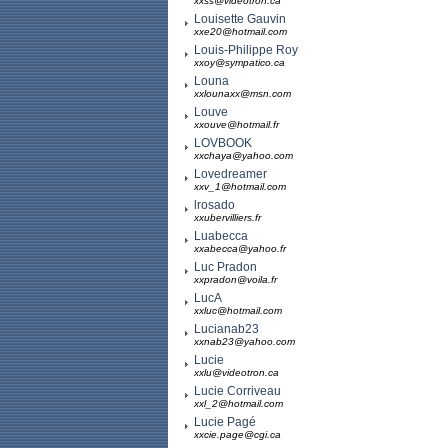
xxss@videotron.ca
Louisette Gauvin
xxe20@hotmail.com
Louis-Philippe Roy
xxoy@sympatico.ca
Louna
xxlounaxx@msn.com
Louve
xxouve@hotmail.fr
LOVBOOK
xxchaya@yahoo.com
Lovedreamer
xxv_1@hotmail.com
lrosado
xxubervilliers.fr
Luabecca
xxabecca@yahoo.fr
Luc Pradon
xxpradon@voila.fr
LucA
xxluc@hotmail.com
Lucianab23
xxnab23@yahoo.com
Lucie
xxlu@videotron.ca
Lucie Corriveau
xxl_2@hotmail.com
Lucie Pagé
xxcie.page@cgi.ca