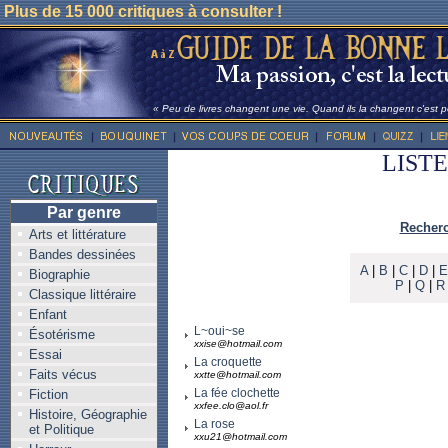
Plus de 15 000 critiques à consulter !
« Peu de livres changent une vie. Quand ils la changent c'est po
LIST
Par genre
Recherc
Arts et littérature
Bandes dessinées
A
|
B
|
C
|
D
|
E
Biographie
P
|
Q
|
R
Classique littéraire
Enfant
L~oui~se
Ésotérisme
xxise@hotmail.com
Essai
La croquette
Faits vécus
xxtte@hotmail.com
La fée clochette
Fiction
xxfee.clo@aol.fr
Histoire, Géographie
La rose
et Politique
xxu21@hotmail.com