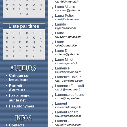
G
H
I
J
K
L
xxu-66@hotmail.fr
M
N
O
P
Q
R
Laura Alsace
S
T
U
V
W
X
xxalsace@yahoo.fr
Y
Z
Laura Potier
xxier@hotmail.com
Laurdo
Liste par titres
xxjpef@aol.com
Laure
A
B
C
D
E
F
xx212@hotmail.com
G
H
I
J
K
L
Laure
M
N
O
P
Q
R
xxier@generali.fr
S
T
U
V
W
X
Laure D
Y
Z
1
2
3
4
xxtlaure@yahoo.fr
5
6
7
8
9
Laure Millot
xxc-nancy-metz.fr
Laurence
xxurence@yahoo.fr
Critique sur
Laurence Bolduc
les auteurs
xxol_98@yahoo.com
Portrait
Laurence Foucault
d'auteurs
xxault@wanadoo.fr
Laurence Lefresne
Les auteurs
xxque@cegetel.net
sur le net
Laurent
Pseudonymes
xxeteam@orange.fr
Laurent Achard
xx11@caramail.com
Laurent C
Contacts
xxent@hotmail.com