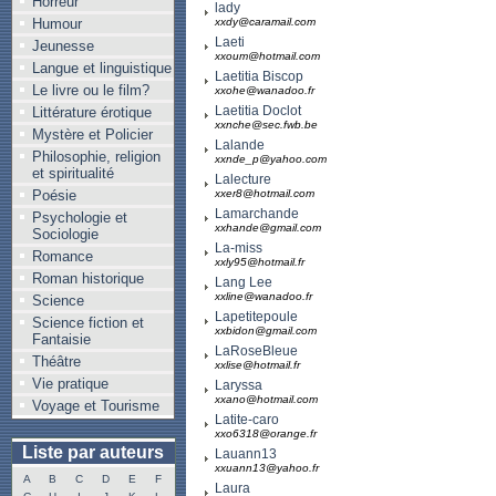
Horreur
lady
Humour
xxdy@caramail.com
Laeti
Jeunesse
xxoum@hotmail.com
Langue et linguistique
Laetitia Biscop
Le livre ou le film?
xxohe@wanadoo.fr
Laetitia Doclot
Littérature érotique
xxnche@sec.fwb.be
Mystère et Policier
Lalande
Philosophie, religion
xxnde_p@yahoo.com
et spiritualité
Lalecture
Poésie
xxer8@hotmail.com
Lamarchande
Psychologie et
xxhande@gmail.com
Sociologie
La-miss
Romance
xxly95@hotmail.fr
Roman historique
Lang Lee
xxline@wanadoo.fr
Science
Lapetitepoule
Science fiction et
xxbidon@gmail.com
Fantaisie
LaRoseBleue
Théâtre
xxlise@hotmail.fr
Vie pratique
Laryssa
xxano@hotmail.com
Voyage et Tourisme
Latite-caro
xxo6318@orange.fr
Liste par auteurs
Lauann13
xxuann13@yahoo.fr
A
B
C
D
E
F
Laura