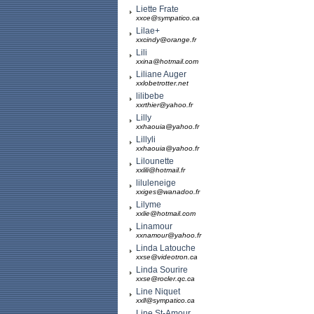
Liette Frate
xxce@sympatico.ca
Lilae+
xxcindy@orange.fr
Lili
xxina@hotmail.com
Liliane Auger
xxlobetrotter.net
lilibebe
xxrthier@yahoo.fr
Lilly
xxhaouia@yahoo.fr
Lillyli
xxhaouia@yahoo.fr
Lilounette
xxlili@hotmail.fr
liluleneige
xxiges@wanadoo.fr
Lilyme
xxlie@hotmail.com
Linamour
xxnamour@yahoo.fr
Linda Latouche
xxse@videotron.ca
Linda Sourire
xxse@rocler.qc.ca
Line Niquet
xxll@sympatico.ca
Line St-Amour