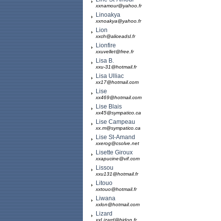
xxnamour@yahoo.fr
Linoakya
xxnoakya@yahoo.fr
Lion
xxch@aliceadsl.fr
Lionfire
xxuvellet@free.fr
Lisa B.
xxu-31@hotmail.fr
Lisa Ulliac
xx17@hotmail.com
Lise
xx469@hotmail.com
Lise Blais
xx45@sympatico.ca
Lise Campeau
xx.m@sympatico.ca
Lise St-Amand
xxerog@csolve.net
Lisette Giroux
xxapucine@vif.com
Lissou
xxu131@hotmail.fr
Litouo
xxtouo@hotmail.fr
Liwana
xxlon@hotmail.com
Lizard
xxLizard@bidon.fr