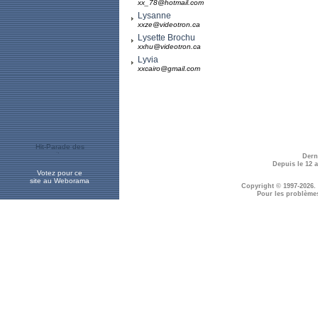
xx_78@hotmail.com
Lysanne
xxze@videotron.ca
Lysette Brochu
xxhu@videotron.ca
Lyvia
xxcairo@gmail.com
Dern
Depuis le 12 
Votez pour ce
site au Weborama
Copyright © 1997-2026.
Pour les problème