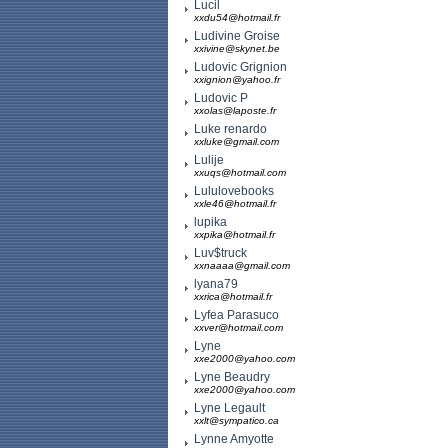
Lucil
xxdu54@hotmail.fr
Ludivine Groise
xxivine@skynet.be
Ludovic Grignion
xxignion@yahoo.fr
Ludovic P
xxolas@laposte.fr
Luke renardo
xxluke@gmail.com
Lulije
xxuqs@hotmail.com
Lululovebooks
xxle46@hotmail.fr
lupika
xxpika@hotmail.fr
Luv$truck
xxnaaaa@gmail.com
lyana79
xxrica@hotmail.fr
Lyfea Parasuco
xxver@hotmail.com
Lyne
xxe2000@yahoo.com
Lyne Beaudry
xxe2000@yahoo.com
Lyne Legault
xxlt@sympatico.ca
Lynne Amyotte