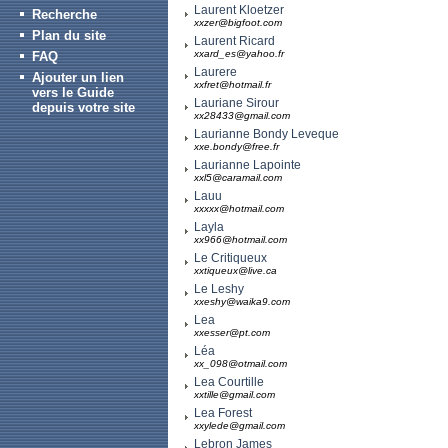
Laurent Kloetzer
Recherche
xxzer@bigfoot.com
Plan du site
Laurent Ricard
xxard_es@yahoo.fr
FAQ
Laurere
Ajouter un lien
xxfret@hotmail.fr
vers le Guide
Lauriane Sirour
depuis votre site
xx28433@gmail.com
Laurianne Bondy Leveque
xxe.bondy@free.fr
Laurianne Lapointe
xxl5@caramail.com
Lauu
xxxxx@hotmail.com
Layla
xx966@hotmail.com
Le Critiqueux
xxtiqueux@live.ca
Le Leshy
xxeshy@waika9.com
Lea
xxesser@pt.com
Léa
xx_098@otmail.com
Lea Courtille
xxtille@gmail.com
Lea Forest
xxylede@gmail.com
Lebron James