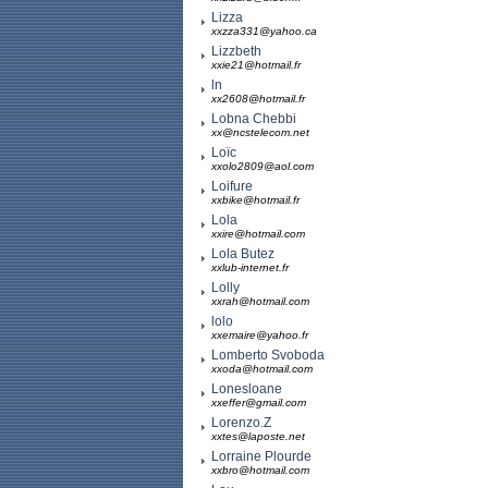
Lizza
xxzza331@yahoo.ca
Lizzbeth
xxie21@hotmail.fr
ln
xx2608@hotmail.fr
Lobna Chebbi
xx@ncstelecom.net
Loïc
xxolo2809@aol.com
Loifure
xxbike@hotmail.fr
Lola
xxire@hotmail.com
Lola Butez
xxlub-internet.fr
Lolly
xxrah@hotmail.com
lolo
xxemaire@yahoo.fr
Lomberto Svoboda
xxoda@hotmail.com
Lonesloane
xxeffer@gmail.com
Lorenzo.Z
xxtes@laposte.net
Lorraine Plourde
xxbro@hotmail.com