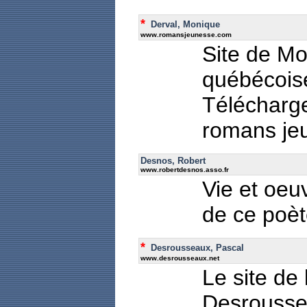
*
Derval, Monique
www.romansjeunesse.com
Site de Mo
québécois
Télécharge
romans je
Desnos, Robert
www.robertdesnos.asso.fr
Vie et oeu
de ce poèt
*
Desrousseaux, Pascal
www.desrousseaux.net
Le site de 
Desroussea