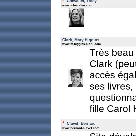
*
Chevalier, Tracy
www.tchevalier.com
Clark, Mary Higgins
www.m-higgins-clark.com
Très beau 
Clark (peut
accès égal
ses livres
questionna
fille Caro
*
Clavel, Bernard
www.bernard-clavel.com