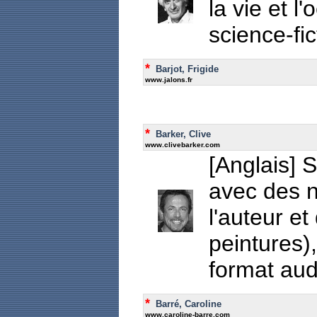
la vie et l
science-fic
*
Barjot, Frigide
www.jalons.fr
*
Barker, Clive
www.clivebarker.com
[Anglais] Si
avec des n
l'auteur et
peintures)
format audi
*
Barré, Caroline
www.caroline-barre.com