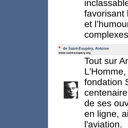
inclassable
favorisant 
et l’humou
complexes
*
de Saint-Exupéry, Antoine
www.saint-exupery.org
Tout sur A
L'Homme, L
fondation 
centenaire
de ses ouv
en ligne, a
l'aviation.