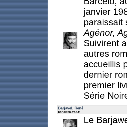
Barcelo, a
janvier 19
paraissait 
Agénor, A
Suivirent a
autres ro
accueillis 
dernier r
premier li
Série Noir
Barjavel, René
barjaweb.free.fr
Le Barjaw