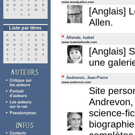
G
H
I
J
K
L
www.woodyallen.com
M
N
O
P
Q
R
[Anglais] L
S
T
U
V
W
X
Y
Z
Allen.
Liste par titres
A
B
C
D
E
F
*
Allende, Isabel
G
H
I
J
K
L
www.isabelallende.com
M
N
O
P
Q
R
[Anglais] S
S
T
U
V
W
X
Y
Z
1
2
3
4
une galer
5
6
7
8
9
*
Andrevon, Jean-Pierre
Critique sur
www.andrevon.com
les auteurs
Site perso
Portrait
d'auteurs
Andrevon, 
Les auteurs
sur le net
science-fic
Pseudonymes
biographie
Contacts