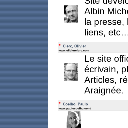
Site dével
Albin Mich
la presse, 
liens, etc
*
Clerc, Olivier
www.olivierclerc.com
Le site offi
écrivain, p
Articles, r
Araignée.
*
Coelho, Paulo
www.paulocoelho.com/