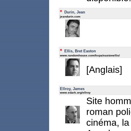
*
Durin, Jean
jeandurin.com
*
Ellis, Bret Easton
www.randomhouse.com/kvpa/eastonellis/
[Anglais]
Ellroy, James
www.edark.org/ellroy
Site homm
roman poli
cinéma, la 