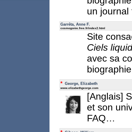
biographie
un journal 
Garréta, Anne F.
cosmogonie.free.fr/index2.html
Site consa
Ciels liqui
avec sa col
biographie 
*
George, Elizabeth
www.elizabethgeorge.com
[Anglais] 
et son uni
FAQ…