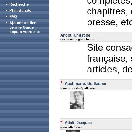
complètes,
Recherche
chapitres,
Plan du site
FAQ
presse, e
Ajouter un lien
vers le Guide
depuis votre site
Angot, Christine
eva.domeneghini.free.fr
Site consa
française, 
articles, d
*
Apollinaire, Guillaume
www.wiu.edu/Apollinaire
*
Attali, Jacques
www.attali.com