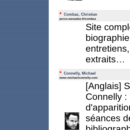
*
Combaz, Christian
perso.wanadoo.fr/combaz
Site compl
biographie,
entretiens
extraits…
*
Connelly, Michael
www.michaelconnelly.com
[Anglais] S
Connelly :
d'appariti
séances de
bibliograph