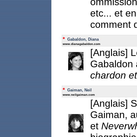
ommission
etc... et e
comment de
*
Gabaldon, Diana
www.dianagabaldon.com
[Anglais] L
Gabaldon a
chardon et
*
Gaiman, Neil
www.neilgaiman.com
[Anglais] 
Gaiman, a
et
Neverw