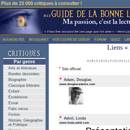
Plus de 15 000 critiques à consulter !
« Il faut être seul pour lire une page que l'on aime » -- Henri La
Liens « 
Par genre
A
|
B
|
C
|
D
|
E
|
F
|
G
|
H
|
I
|
J
*
Arts et littérature
Site officiel
Bandes dessinées
*
Biographie
Adam, Douglas
www.douglasadams.com
Classique littéraire
Enfant
Ésotérisme
Essai
Faits vécus
Fiction
*
Adnil, Linda
Histoire, Géographie
www.linda-adnil.com
et Politique