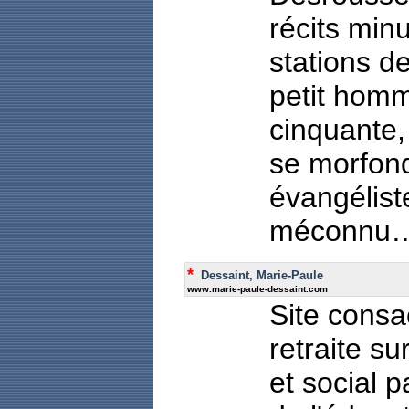
récits minu
stations d
petit homm
cinquante,
se morfon
évangélist
méconnu
*
Dessaint, Marie-Paule
www.marie-paule-dessaint.com
Site consa
retraite s
et social 