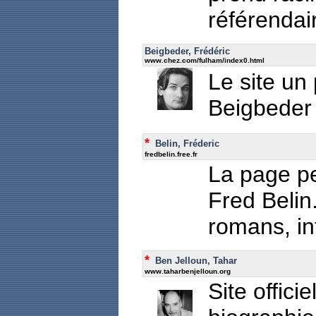
référendai
Beigbeder, Frédéric
www.chez.com/fulham/index0.html
Le site un 
Beigbeder
*
Belin, Fréderic
fredbelin.free.fr
La page pe
Fred Belin
romans, i
*
Ben Jelloun, Tahar
www.taharbenjelloun.org
Site offici