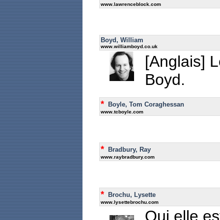
www.lawrenceblock.com
Boyd, William
www.williamboyd.co.uk
[Anglais] L
Boyd.
*
Boyle, Tom Coraghessan
www.tcboyle.com
*
Bradbury, Ray
www.raybradbury.com
*
Brochu, Lysette
www.lysettebrochu.com
Qui elle e