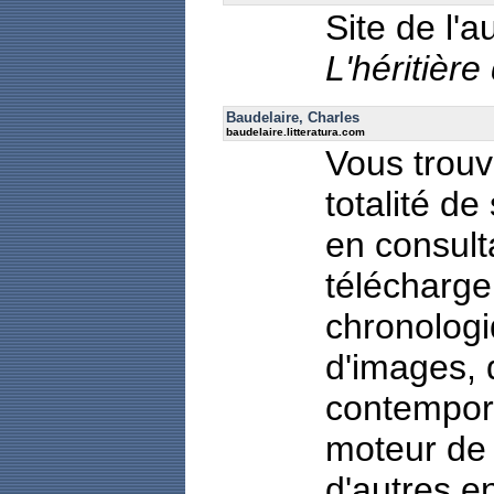
Site de l'
L'héritièr
Baudelaire, Charles
baudelaire.litteratura.com
Vous trouv
totalité d
en consult
télécharge
chronologi
d'images,
contempora
moteur de 
d'autres 