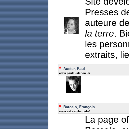
Site dével
Presses de
auteure de
la terre
. B
les person
extraits, l
*
Auster, Paul
www.paulauster.co.uk
*
Barcelo, François
www.aei.ca/~barcelof
La page of