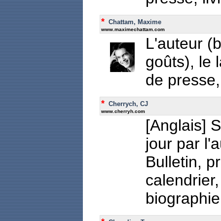
*
Chattam, Maxime
www.maximechattam.com
L'auteur (b
goûts), le 
de presse, 
*
Cherrych, CJ
www.cherryh.com
[Anglais] 
jour par l
Bulletin, p
calendrier,
biographie