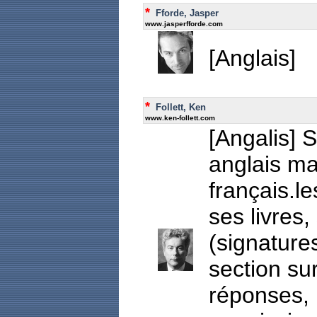
*
Fforde, Jasper
www.jasperfforde.com
[Anglais]
*
Follett, Ken
www.ken-follett.com
[Angalis] 
anglais ma
français.l
ses livres,
(signature
section su
réponses, 