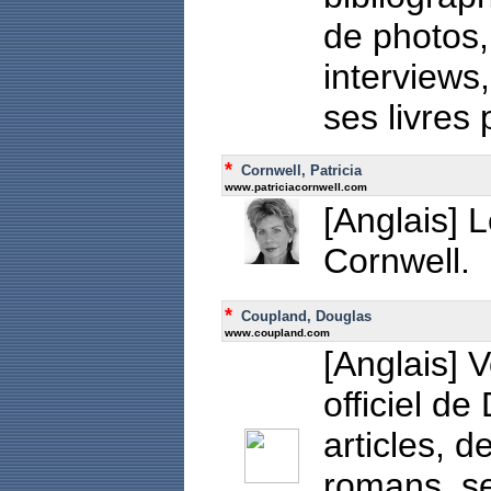
de photos,
interviews, 
ses livres
*
Cornwell, Patricia
www.patriciacornwell.com
[Anglais] L
Cornwell.
*
Coupland, Douglas
www.coupland.com
[Anglais] V
officiel d
articles, d
romans, s