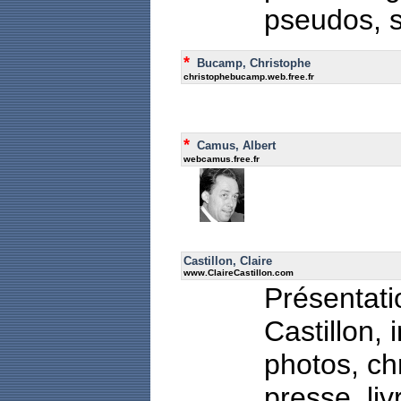
pseudos, 
*
Bucamp, Christophe
christophebucamp.web.free.fr
*
Camus, Albert
webcamus.free.fr
Castillon, Claire
www.ClaireCastillon.com
Présentati
Castillon, 
photos, ch
presse, livr