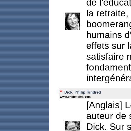
de l'éduca
la retraite
boomerang
humains d'
effets sur 
satisfaire
fondament
intergénér
*
Dick, Philip Kindred
www.philipkdick.com
[Anglais] L
auteur de s
Dick. Sur s