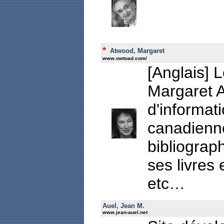
*
Atwood, Margaret
www.owtoad.com/
[Anglais] L
Margaret 
d'informat
canadienne
bibliograph
ses livres 
etc…
Auel, Jean M.
www.jean-auel.net