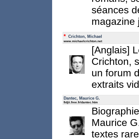
séances de
magazine j
*
Crichton, Michael
www.michaelcrichton.net
[Anglais] L
Crichton, s
un forum d
extraits vi
Dantec, Maurice G.
fidjii.free.fr/dantec.htm
Biographie
Maurice G.
textes rar