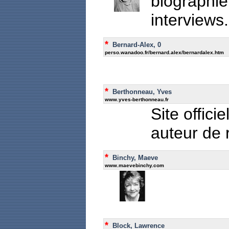
biographie,
interviews.
*
Bernard-Alex, 0
perso.wanadoo.fr/bernard.alex/bernardalex.htm
*
Berthonneau, Yves
www.yves-berthonneau.fr
Site offic
auteur de 
*
Binchy, Maeve
www.maevebinchy.com
*
Block, Lawrence