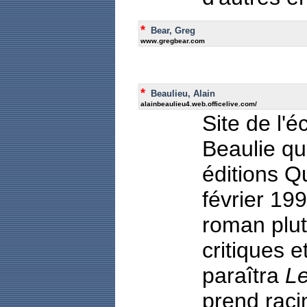
*
Bear, Greg
www.gregbear.com
*
Beaulieu, Alain
alainbeaulieu4.web.officelive.com/
Site de l'é
Beaulie qu
éditions 
février 199
roman plutô
critiques 
paraîtra
Le
prend rac