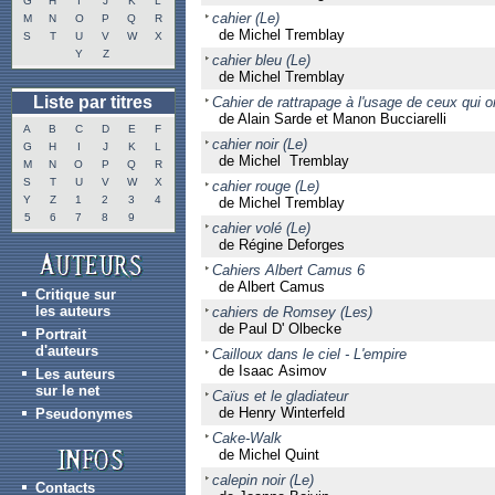
G
H
I
J
K
L
cahier (Le)
M
N
O
P
Q
R
de Michel Tremblay
S
T
U
V
W
X
Y
Z
cahier bleu (Le)
de Michel Tremblay
Liste par titres
Cahier de rattrapage à l'usage de ceux qui o
de Alain Sarde et Manon Bucciarelli
A
B
C
D
E
F
cahier noir (Le)
G
H
I
J
K
L
de Michel Tremblay
M
N
O
P
Q
R
S
T
U
V
W
X
cahier rouge (Le)
Y
Z
1
2
3
4
de Michel Tremblay
5
6
7
8
9
cahier volé (Le)
de Régine Deforges
Cahiers Albert Camus 6
de Albert Camus
Critique sur
les auteurs
cahiers de Romsey (Les)
de Paul D' Olbecke
Portrait
d'auteurs
Cailloux dans le ciel - L'empire
de Isaac Asimov
Les auteurs
sur le net
Caïus et le gladiateur
de Henry Winterfeld
Pseudonymes
Cake-Walk
de Michel Quint
calepin noir (Le)
Contacts