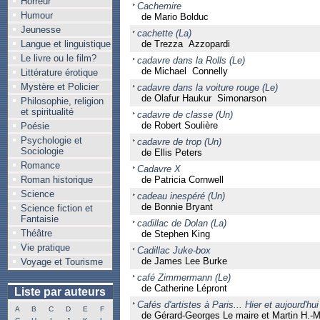
Horreur
Cachemire
Humour
de Mario Bolduc
Jeunesse
cachette (La)
Langue et linguistique
de Trezza Azzopardi
Le livre ou le film?
cadavre dans la Rolls (Le)
de Michael Connelly
Littérature érotique
Mystère et Policier
cadavre dans la voiture rouge (Le)
de Olafur Haukur Simonarson
Philosophie, religion
et spiritualité
cadavre de classe (Un)
de Robert Soulière
Poésie
Psychologie et
cadavre de trop (Un)
Sociologie
de Ellis Peters
Romance
Cadavre X
Roman historique
de Patricia Cornwell
Science
cadeau inespéré (Un)
de Bonnie Bryant
Science fiction et
Fantaisie
cadillac de Dolan (La)
Théâtre
de Stephen King
Vie pratique
Cadillac Juke-box
de James Lee Burke
Voyage et Tourisme
café Zimmermann (Le)
de Catherine Lépront
Liste par auteurs
Cafés d'artistes à Paris... Hier et aujourd'hui
A
B
C
D
E
F
de Gérard-Georges Le maire et Martin H.-M