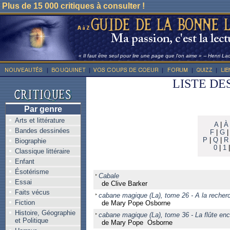
Plus de 15 000 critiques à consulter !
« Il faut être seul pour lire une page que l'on aime » -- Henri La
LISTE DE
Par genre
Arts et littérature
A
|
À
Bandes dessinées
F
|
G
P
|
Q
|
R
Biographie
0
|
1
Classique littéraire
Enfant
Ésotérisme
Cabale
Essai
de Clive Barker
Faits vécus
cabane magique (La), tome 26 - A la recherc
Fiction
de Mary Pope Osborne
Histoire, Géographie
cabane magique (La), tome 36 - La flûte en
et Politique
de Mary Pope Osborne