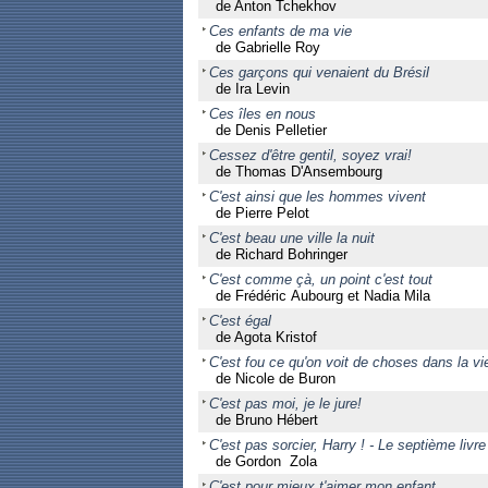
de Anton Tchekhov
Ces enfants de ma vie
de Gabrielle Roy
Ces garçons qui venaient du Brésil
de Ira Levin
Ces îles en nous
de Denis Pelletier
Cessez d'être gentil, soyez vrai!
de Thomas D'Ansembourg
C'est ainsi que les hommes vivent
de Pierre Pelot
C'est beau une ville la nuit
de Richard Bohringer
C'est comme çà, un point c'est tout
de Frédéric Aubourg et Nadia Mila
C'est égal
de Agota Kristof
C'est fou ce qu'on voit de choses dans la vi
de Nicole de Buron
C'est pas moi, je le jure!
de Bruno Hébert
C'est pas sorcier, Harry ! - Le septième livre
de Gordon Zola
C'est pour mieux t'aimer mon enfant