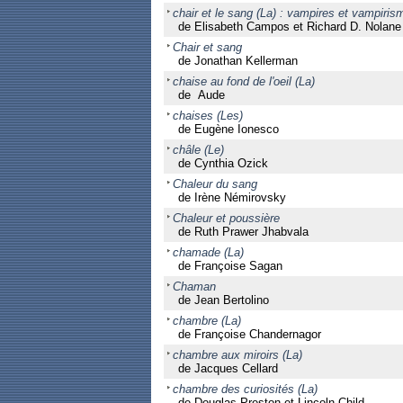
chair et le sang (La) : vampires et vampiris
de Elisabeth Campos et Richard D. Nolane
Chair et sang
de Jonathan Kellerman
chaise au fond de l'oeil (La)
de Aude
chaises (Les)
de Eugène Ionesco
châle (Le)
de Cynthia Ozick
Chaleur du sang
de Irène Némirovsky
Chaleur et poussière
de Ruth Prawer Jhabvala
chamade (La)
de Françoise Sagan
Chaman
de Jean Bertolino
chambre (La)
de Françoise Chandernagor
chambre aux miroirs (La)
de Jacques Cellard
chambre des curiosités (La)
de Douglas Preston et Lincoln Child