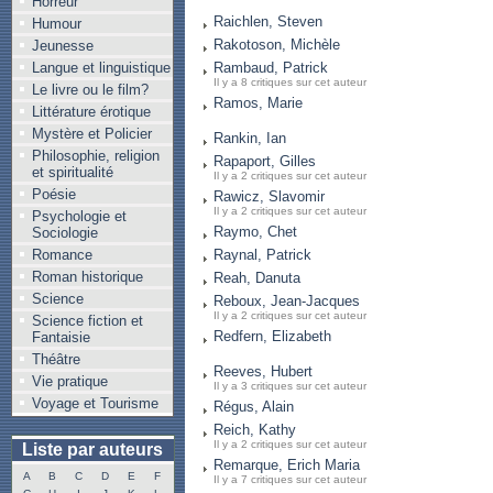
Horreur
Raichlen, Steven
Humour
Rakotoson, Michèle
Jeunesse
Langue et linguistique
Rambaud, Patrick
Il y a 8 critiques sur cet auteur
Le livre ou le film?
Ramos, Marie
Littérature érotique
Mystère et Policier
Rankin, Ian
Philosophie, religion
Rapaport, Gilles
et spiritualité
Il y a 2 critiques sur cet auteur
Poésie
Rawicz, Slavomir
Il y a 2 critiques sur cet auteur
Psychologie et
Raymo, Chet
Sociologie
Romance
Raynal, Patrick
Roman historique
Reah, Danuta
Science
Reboux, Jean-Jacques
Il y a 2 critiques sur cet auteur
Science fiction et
Redfern, Elizabeth
Fantaisie
Théâtre
Reeves, Hubert
Vie pratique
Il y a 3 critiques sur cet auteur
Voyage et Tourisme
Régus, Alain
Reich, Kathy
Il y a 2 critiques sur cet auteur
Liste par auteurs
Remarque, Erich Maria
A
B
C
D
E
F
Il y a 7 critiques sur cet auteur