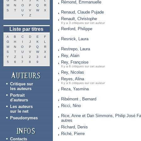
G
H
I
J
K
L
Rémond, Emmanuelle
M
N
O
P
Q
R
S
T
U
V
W
X
Renaud, Claude Pujade
Y
Z
Renault, Christophe
Il y a 3 critiques sur cet auteur
Liste par titres
Renford, Philippe
A
B
C
D
E
F
Resnick, Laura
G
H
I
J
K
L
M
N
O
P
Q
R
Restrepo, Laura
S
T
U
V
W
X
Rey, Alain
Y
Z
1
2
3
4
Rey, Françoise
5
6
7
8
9
Il y a 6 critiques sur cet auteur
Rey, Nicolas
Reyes, Alina
Il y a 6 critiques sur cet auteur
Critique sur
les auteurs
Reza, Yasmina
Portrait
Ribémont , Bernard
d'auteurs
Ricci, Nino
Les auteurs
sur le net
Rice, Anne et Dan Simmons, Philip José Fa
Pseudonymes
autres
Richard, Denis
Riché, Pierre
Contacts