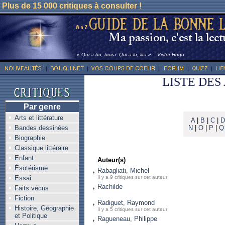
Plus de 15 000 critiques à consulter !
« Qui a bu, boira. Qui a lu, lira » -- Victor Hugo
LISTE DES
Par genre
Arts et littérature
A
|
B
|
C
|
D
Bandes dessinées
N
|
O
|
P
|
Q
Biographie
Classique littéraire
Enfant
Auteur(s)
Ésotérisme
Rabagliati, Michel
Essai
Il y a 9 critiques sur cet auteur
Rachilde
Faits vécus
Fiction
Radiguet, Raymond
Histoire, Géographie
Il y a 5 critiques sur cet auteur
et Politique
Ragueneau, Philippe