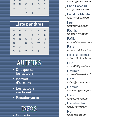
G
H
I
J
K
L
xxbad@hotmail.com
M
N
O
P
Q
R
Farid Ferkdadji
S
T
U
V
W
X
xxd@ferkdadji.net
Y
Z
Faustine Mabile
xxile@hotmail.com
Fée
Liste par titres
xxtjulie@yahoo.fr
Fée-tish
A
B
C
D
E
F
xx.millon@neuf.fr
G
H
I
J
K
L
Fefille
M
N
O
P
Q
R
xxmon@hotmail.com
S
T
U
V
W
X
Felix
Y
Z
1
2
3
4
xxerman@skynet.be
5
6
7
8
9
Félix Boudreault
xxbou@hotmail.com
FH21
xxuin80@gmail.com
Critique sur
Fifounet
les auteurs
xxunet@wanadoo.fr
Portrait
Flam
d'auteurs
xxlam@laposte.net
Flantavi
Les auteurs
xxnah01@orange.fr
sur le net
Fleur
Pseudonymes
xxkelis97@free.fr
Fleurdusoleil
xxoleil78@live.fr
Flo
Contacts
xxlub-internet.fr