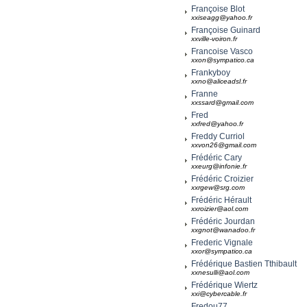
Françoise Blot
xxiseagg@yahoo.fr
Françoise Guinard
xxville-voiron.fr
Francoise Vasco
xxon@sympatico.ca
Frankyboy
xxno@aliceadsl.fr
Franne
xxssard@gmail.com
Fred
xxfred@yahoo.fr
Freddy Curriol
xxvon26@gmail.com
Frédéric Cary
xxeurg@infonie.fr
Frédéric Croizier
xxrgew@srg.com
Frédéric Hérault
xxroizier@aol.com
Frédéric Jourdan
xxgnot@wanadoo.fr
Frederic Vignale
xxor@sympatico.ca
Frédérique Bastien Tthibault
xxnesulli@aol.com
Frédérique Wiertz
xxi@cybercable.fr
Fredou77