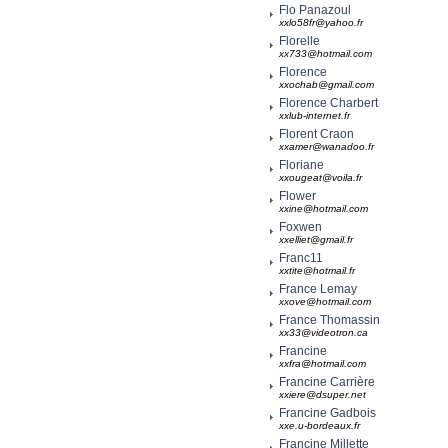
Flo Panazoul
xxlo58fr@yahoo.fr
Florelle
xx733@hotmail.com
Florence
xxochab@gmail.com
Florence Charbert
xxlub-internet.fr
Florent Craon
xxamer@wanadoo.fr
Floriane
xxougeat@voila.fr
Flower
xxine@hotmail.com
Foxwen
xxelliet@gmail.fr
Franc11
xxtite@hotmail.fr
France Lemay
xxove@hotmail.com
France Thomassin
xx33@videotron.ca
Francine
xxfra@hotmail.com
Francine Carrière
xxiere@dsuper.net
Francine Gadbois
xxe.u-bordeaux.fr
Francine Millette