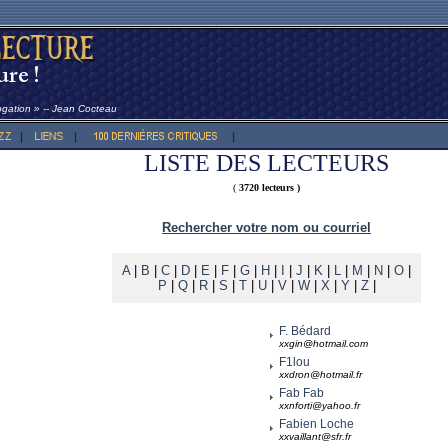
rogation » -- Jean Cocteau
LISTE DES LECTEURS
(
3720 lecteurs )
Rechercher votre nom ou courriel
A
|
B
|
C
|
D
|
E
|
F
|
G
|
H
|
I
|
J
|
K
|
L
|
M
|
N
|
O
|
P
|
Q
|
R
|
S
|
T
|
U
|
V
|
W
|
X
|
Y
|
Z
|
F. Bédard
xxgin@hotmail.com
F1lou
xxdron@hotmail.fr
Fab Fab
xxnforti@yahoo.fr
Fabien Loche
xxvaillant@sfr.fr