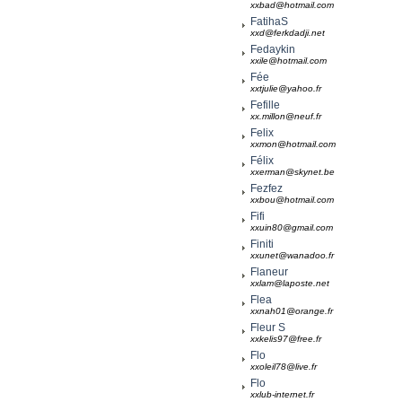
xxbad@hotmail.com
FatihaS
xxd@ferkdadji.net
Fedaykin
xxile@hotmail.com
Fée
xxtjulie@yahoo.fr
Fefille
xx.millon@neuf.fr
Felix
xxmon@hotmail.com
Félix
xxerman@skynet.be
Fezfez
xxbou@hotmail.com
Fifi
xxuin80@gmail.com
Finiti
xxunet@wanadoo.fr
Flaneur
xxlam@laposte.net
Flea
xxnah01@orange.fr
Fleur S
xxkelis97@free.fr
Flo
xxoleil78@live.fr
Flo
xxlub-internet.fr