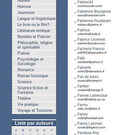
Horreur
Fabien34
Humour
xxnetcourrier.com
Fabienne Bourgeois
Jeunesse
xxou@caramail.com
Langue et linguistique
Fabienne Pouliquen
Le livre ou le film?
xxlistes@yahoo.fr
Fabrice
Littérature érotique
xxfevrht@voila.fr
Mystère et Policier
Fabrice Lhomme
Philosophie, religion
xxbrice@acdev.com
et spiritualité
Facheris Francis
Poésie
xxERIS@wanadoo.fr
Fafa
Psychologie et
xxefarid@yahoo.fr
Sociologie
Famarie
Romance
xxrie2@wanadoo.fr
Roman historique
Fan de livres
xxvres@hotmail.fr
Science
Fanfan
Science fiction et
xxslami@orange.fr
Fantaisie
Fannie Labrecque
Théâtre
xxue@icqbdq.qc.ca
Vie pratique
Fanny
xxlio.net@free.fr
Voyage et Tourisme
Fanny
xxifa@hotmail.com
Liste par auteurs
Fanny Lalonde
xxnde@bigfoot.com
A
B
C
D
E
F
Fantasia Roy