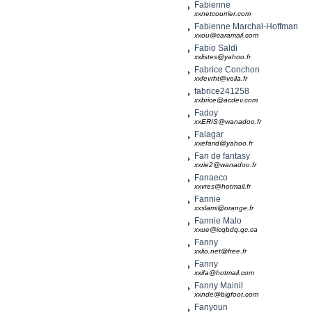
Fabienne
xxnetcourrier.com
Fabienne Marchal-Hoffman
xxou@caramail.com
Fabio Saldi
xxlistes@yahoo.fr
Fabrice Conchon
xxfevrht@voila.fr
fabrice241258
xxbrice@acdev.com
Fadoy
xxERIS@wanadoo.fr
Falagar
xxefarid@yahoo.fr
Fan de fantasy
xxrie2@wanadoo.fr
Fanaeco
xxvres@hotmail.fr
Fannie
xxslami@orange.fr
Fannie Malo
xxue@icqbdq.qc.ca
Fanny
xxlio.net@free.fr
Fanny
xxifa@hotmail.com
Fanny Mainil
xxnde@bigfoot.com
Fanyoun