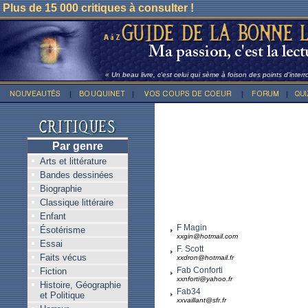
Plus de 15 000 critiques à consulter !
« Un beau livre, c'est celui qui sème à foison des points d'inter
Par genre
Arts et littérature
Bandes dessinées
Biographie
Classique littéraire
Enfant
F Magin
Ésotérisme
xxgin@hotmail.com
Essai
F. Scott
Faits vécus
xxdron@hotmail.fr
Fab Conforti
Fiction
xxnforti@yahoo.fr
Histoire, Géographie
Fab34
et Politique
xxvaillant@sfr.fr