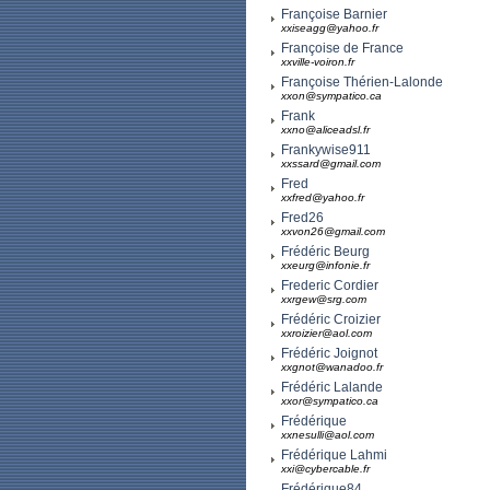
Françoise Barnier
xxiseagg@yahoo.fr
Françoise de France
xxville-voiron.fr
Françoise Thérien-Lalonde
xxon@sympatico.ca
Frank
xxno@aliceadsl.fr
Frankywise911
xxssard@gmail.com
Fred
xxfred@yahoo.fr
Fred26
xxvon26@gmail.com
Frédéric Beurg
xxeurg@infonie.fr
Frederic Cordier
xxrgew@srg.com
Frédéric Croizier
xxroizier@aol.com
Frédéric Joignot
xxgnot@wanadoo.fr
Frédéric Lalande
xxor@sympatico.ca
Frédérique
xxnesulli@aol.com
Frédérique Lahmi
xxi@cybercable.fr
Frédérique84