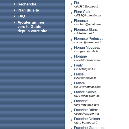
Flo
Recherche
xxlo58fr@yahoo.fr
Plan du site
Flore Claire
xx733@hotmail.com
FAQ
Florence
Ajouter un lien
xxochab@gmail.com
vers le Guide
Florence Blanc
depuis votre site
xxlub-internet.fr
Florence Pertuiset
xxamer@wanadoo.fr
Florian Mougeat
xxougeat@voila.fr
Floriane
xxine@hotmail.com
Foaly
xxelliet@gmail.fr
Fraise
xxtite@hotmail.fr
France
xxove@hotmail.com
France Savoie
xx33@videotron.ca
Francine
xxfra@hotmail.com
Francine Brière
xxiere@dsuper.net
Francine Delmer
xxe.u-bordeaux.fr
Francine Grandmont