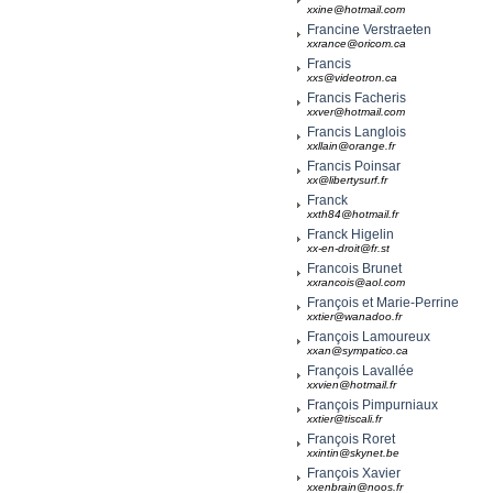
xxine@hotmail.com
Francine Verstraeten
xxrance@oricom.ca
Francis
xxs@videotron.ca
Francis Facheris
xxver@hotmail.com
Francis Langlois
xxllain@orange.fr
Francis Poinsar
xx@libertysurf.fr
Franck
xxth84@hotmail.fr
Franck Higelin
xx-en-droit@fr.st
Francois Brunet
xxrancois@aol.com
François et Marie-Perrine
xxtier@wanadoo.fr
François Lamoureux
xxan@sympatico.ca
François Lavallée
xxvien@hotmail.fr
François Pimpurniaux
xxtier@tiscali.fr
François Roret
xxintin@skynet.be
François Xavier
xxenbrain@noos.fr