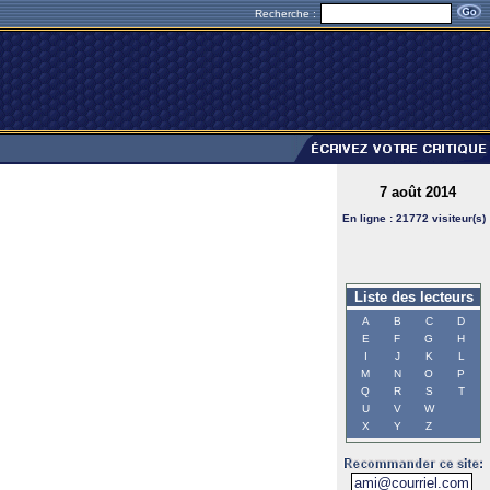
Recherche :
7 août 2014
En ligne : 21772 visiteur(s)
Liste des lecteurs
A
B
C
D
E
F
G
H
I
J
K
L
M
N
O
P
Q
R
S
T
U
V
W
X
Y
Z