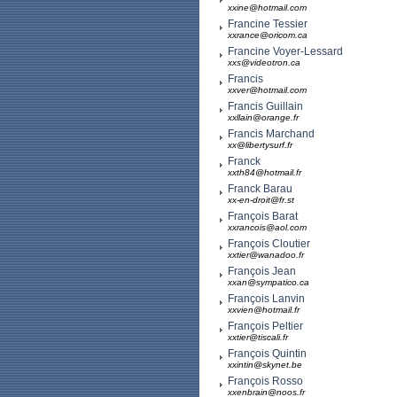
xxine@hotmail.com
Francine Tessier
xxrance@oricom.ca
Francine Voyer-Lessard
xxs@videotron.ca
Francis
xxver@hotmail.com
Francis Guillain
xxllain@orange.fr
Francis Marchand
xx@libertysurf.fr
Franck
xxth84@hotmail.fr
Franck Barau
xx-en-droit@fr.st
François Barat
xxrancois@aol.com
François Cloutier
xxtier@wanadoo.fr
François Jean
xxan@sympatico.ca
François Lanvin
xxvien@hotmail.fr
François Peltier
xxtier@tiscali.fr
François Quintin
xxintin@skynet.be
François Rosso
xxenbrain@noos.fr