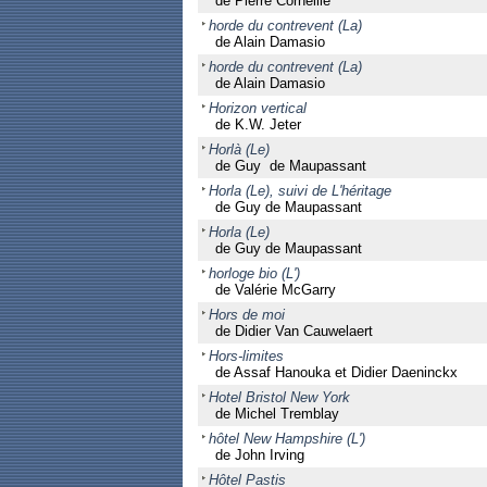
de Pierre Corneille
horde du contrevent (La)
de Alain Damasio
horde du contrevent (La)
de Alain Damasio
Horizon vertical
de K.W. Jeter
Horlà (Le)
de Guy de Maupassant
Horla (Le), suivi de L'héritage
de Guy de Maupassant
Horla (Le)
de Guy de Maupassant
horloge bio (L')
de Valérie McGarry
Hors de moi
de Didier Van Cauwelaert
Hors-limites
de Assaf Hanouka et Didier Daeninckx
Hotel Bristol New York
de Michel Tremblay
hôtel New Hampshire (L')
de John Irving
Hôtel Pastis