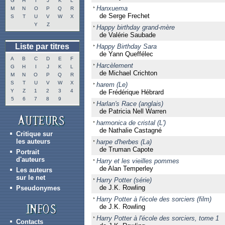
G
H
I
J
K
L
Hanxuema
M
N
O
P
Q
R
de Serge Frechet
S
T
U
V
W
X
Y
Z
Happy birthday grand-mère
de Valérie Saubade
Liste par titres
Happy Birthday Sara
de Yann Queffélec
A
B
C
D
E
F
Harcèlement
G
H
I
J
K
L
de Michael Crichton
M
N
O
P
Q
R
S
T
U
V
W
X
harem (Le)
Y
Z
1
2
3
4
de Frédérique Hébrard
5
6
7
8
9
Harlan's Race (anglais)
de Patricia Nell Warren
harmonica de cristal (L')
de Nathalie Castagné
Critique sur
les auteurs
harpe d'herbes (La)
de Truman Capote
Portrait
d'auteurs
Harry et les vieilles pommes
de Alan Temperley
Les auteurs
sur le net
Harry Potter (série)
de J.K. Rowling
Pseudonymes
Harry Potter à l'école des sorciers (film)
de J.K. Rowling
Harry Potter à l'école des sorciers, tome 1
Contacts