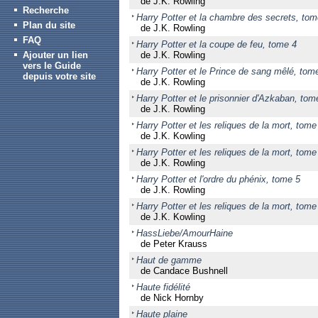
de J.K. Rowling
Recherche
Harry Potter et la chambre des secrets, tom
Plan du site
de J.K. Rowling
FAQ
Harry Potter et la coupe de feu, tome 4
Ajouter un lien
de J.K. Rowling
vers le Guide
Harry Potter et le Prince de sang mêlé, tom
depuis votre site
de J.K. Rowling
Harry Potter et le prisonnier d'Azkaban, tom
de J.K. Rowling
Harry Potter et les reliques de la mort, tome
de J.K. Kowling
Harry Potter et les reliques de la mort, tome
de J.K. Rowling
Harry Potter et l'ordre du phénix, tome 5
de J.K. Rowling
Harry Potter et les reliques de la mort, tome
de J.K. Kowling
HassLiebe/AmourHaine
de Peter Krauss
Haut de gamme
de Candace Bushnell
Haute fidélité
de Nick Hornby
Haute plaine