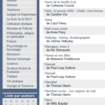
Horreur
haine de la famille (La)
Humour
de Catherine Cusset
Jeunesse
Haïti, 12 janvier 2010 : Chello, mon timoun,
Langue et linguistique
de Caroline Via
Le livre ou le film?
Haka
de Caryl Férey
Littérature érotique
Mystère et Policier
Half moon street
de Anne Perry
Philosophie, religion
et spiritualité
Hallyday, Johnny, Autobiographie
de Johnny Hallyday
Poésie
Psychologie et
Hamaguri, tome 2
Sociologie
de Aki Shimazaki
Romance
Hanna et ses filles
Roman historique
de Marianne Fredriksson
Science
Hannah
de Paul Loup Sulitzer
Science fiction et
Fantaisie
Hannah
Théâtre
de Paul-Loup Sulitzer
Vie pratique
Hannibal
de Thomas Harris
Voyage et Tourisme
Hannibal Lecter - Les origines du mal
de Thomas Harris
Liste par auteurs
Hans
A
B
C
D
E
F
de Willy Baudar