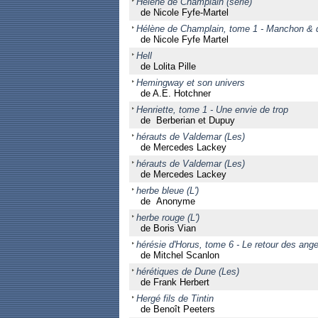
Hélène de Champlain (série)
de Nicole Fyfe-Martel
Hélène de Champlain, tome 1 - Manchon & d
de Nicole Fyfe Martel
Hell
de Lolita Pille
Hemingway et son univers
de A.E. Hotchner
Henriette, tome 1 - Une envie de trop
de Berberian et Dupuy
hérauts de Valdemar (Les)
de Mercedes Lackey
hérauts de Valdemar (Les)
de Mercedes Lackey
herbe bleue (L')
de Anonyme
herbe rouge (L')
de Boris Vian
hérésie d'Horus, tome 6 - Le retour des anges
de Mitchel Scanlon
hérétiques de Dune (Les)
de Frank Herbert
Hergé fils de Tintin
de Benoît Peeters