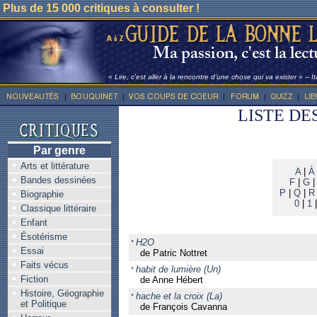
Plus de 15 000 critiques à consulter !
« Lire, c'est aller à la rencontre d'une chose qui va exister » -- I
LISTE DE
Par genre
Arts et littérature
A
|
À
Bandes dessinées
F
|
G
P
|
Q
|
R
Biographie
0
|
1
Classique littéraire
Enfant
Ésotérisme
H2O
Essai
de Patric Nottret
Faits vécus
habit de lumière (Un)
Fiction
de Anne Hébert
Histoire, Géographie
hache et la croix (La)
et Politique
de François Cavanna