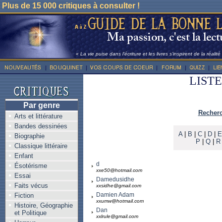
Plus de 15 000 critiques à consulter !
« La vie puise dans l’écriture et les livres s’inspirent de la réalit
LIST
Par genre
Recherc
Arts et littérature
Bandes dessinées
A
|
B
|
C
|
D
|
E
Biographie
P
|
Q
|
R
Classique littéraire
Enfant
d
Ésotérisme
xxe50@hotmail.com
Essai
Damedusidhe
Faits vécus
xxsidhe@gmail.com
Damien Adam
Fiction
xxumw@hotmail.com
Histoire, Géographie
Dan
et Politique
xxlrule@gmail.com