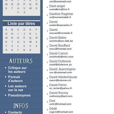
G
H
I
J
K
L
xxrr@caramail.com
M
N
O
P
Q
R
Dark-angel
S
T
U
V
W
X
xxamillero@hot.fr
Y
Z
Darlène Raginier
xx@numericable.fr
David
Liste par titres
xxaire@wanadoo.fr
David
A
B
C
D
E
F
xxouari@nomade.fr
G
H
I
J
K
L
David Baton
M
N
O
P
Q
R
xxnche@sec.fwb.be
S
T
U
V
W
X
David Bouffard
Y
Z
1
2
3
4
xxou@hotmail.com
5
6
7
8
9
David Carron
xxshinobi@msn.com
David Dufresne
xxvid@dufresne.as
Critique sur
David Jeanningros
les auteurs
xxs-@caramail.com
Portrait
David Niederhäuser
d'auteurs
xxern@internex.ch
David Perrin
Les auteurs
xx_tente@yahoo.fr
sur le net
David Rocroy
Pseudonymes
xxdrocroy@aol.com
Ded
xx11@hotmail.com
Dédé
Contacts
xxgon@hotmail.com