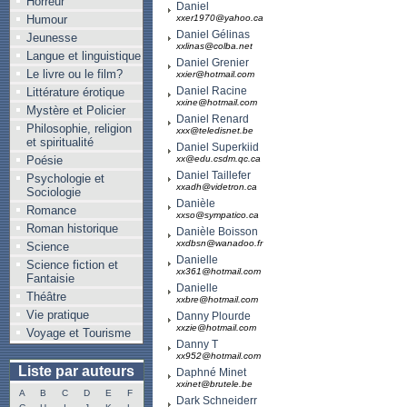
Horreur
Daniel
Humour
xxer1970@yahoo.ca
Daniel Gélinas
Jeunesse
xxlinas@colba.net
Langue et linguistique
Daniel Grenier
Le livre ou le film?
xxier@hotmail.com
Daniel Racine
Littérature érotique
xxine@hotmail.com
Mystère et Policier
Daniel Renard
Philosophie, religion
xxx@teledisnet.be
et spiritualité
Daniel Superkiid
Poésie
xx@edu.csdm.qc.ca
Daniel Taillefer
Psychologie et
xxadh@videtron.ca
Sociologie
Danièle
Romance
xxso@sympatico.ca
Roman historique
Danièle Boisson
xxdbsn@wanadoo.fr
Science
Danielle
Science fiction et
xx361@hotmail.com
Fantaisie
Danielle
Théâtre
xxbre@hotmail.com
Vie pratique
Danny Plourde
xxzie@hotmail.com
Voyage et Tourisme
Danny T
xx952@hotmail.com
Liste par auteurs
Daphné Minet
xxinet@brutele.be
A
B
C
D
E
F
Dark Schneiderr