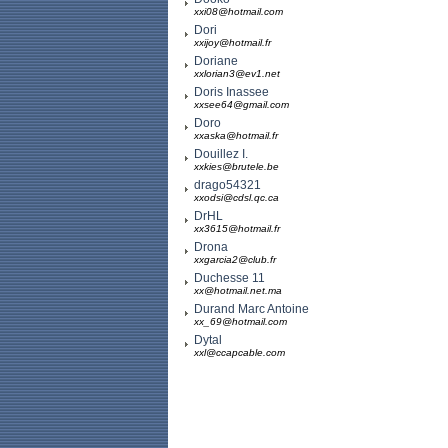
xxi08@hotmail.com
Dori
xxijoy@hotmail.fr
Doriane
xxlorian3@ev1.net
Doris Inassee
xxsee64@gmail.com
Doro
xxaska@hotmail.fr
Douillez I.
xxkies@brutele.be
drago54321
xxodsi@cdsl.qc.ca
DrHL
xx3615@hotmail.fr
Drona
xxgarcia2@club.fr
Duchesse 11
xx@hotmail.net.ma
Durand Marc Antoine
xx_69@hotmail.com
Dytal
xxl@ccapcable.com