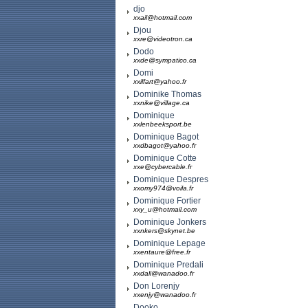
djo
xxail@hotmail.com
Djou
xxre@videotron.ca
Dodo
xxde@sympatico.ca
Domi
xxilfart@yahoo.fr
Dominike Thomas
xxnike@village.ca
Dominique
xxlenbeeksport.be
Dominique Bagot
xxdbagot@yahoo.fr
Dominique Cotte
xxe@cybercable.fr
Dominique Despres
xxomy974@voila.fr
Dominique Fortier
xxy_u@hotmail.com
Dominique Jonkers
xxnkers@skynet.be
Dominique Lepage
xxentaure@free.fr
Dominique Predali
xxdali@wanadoo.fr
Don Lorenjy
xxenjy@wanadoo.fr
Dooko