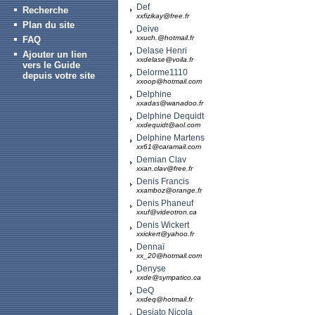
Def
Recherche
xxfizikay@free.fr
Plan du site
Deive
xxuch.@hotmail.fr
FAQ
Delase Henri
Ajouter un lien
xxdelase@voila.fr
vers le Guide
Delorme1110
depuis votre site
xxoop@hotmail.com
Delphine
xxadas@wanadoo.fr
Delphine Dequidt
xxdequidt@aol.com
Delphine Martens
xx61@caramail.com
Demian Clav
xxan.clav@free.fr
Denis Francis
xxamboz@orange.fr
Denis Phaneuf
xxuf@videotron.ca
Denis Wickert
xxickert@yahoo.fr
Dennaï
xx_20@hotmail.com
Denyse
xxde@sympatico.ca
DeQ
xxdeq@hotmail.fr
Desiato Nicola