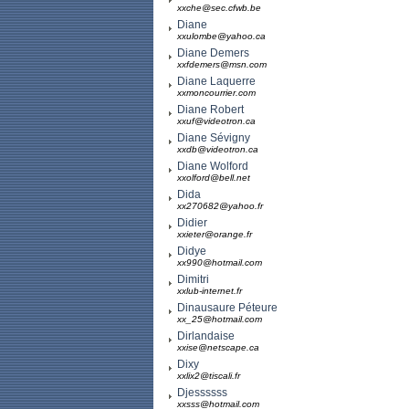
xxche@sec.cfwb.be
Diane
xxulombe@yahoo.ca
Diane Demers
xxfdemers@msn.com
Diane Laquerre
xxmoncourrier.com
Diane Robert
xxuf@videotron.ca
Diane Sévigny
xxdb@videotron.ca
Diane Wolford
xxolford@bell.net
Dida
xx270682@yahoo.fr
Didier
xxieter@orange.fr
Didye
xx990@hotmail.com
Dimitri
xxlub-internet.fr
Dinausaure Péteure
xx_25@hotmail.com
Dirlandaise
xxise@netscape.ca
Dixy
xxlix2@tiscali.fr
Djessssss
xxsss@hotmail.com