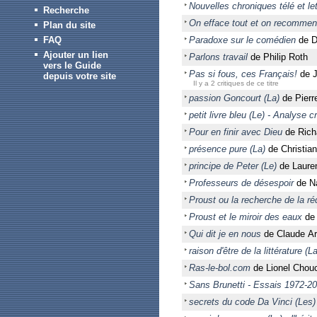
Nouvelles chroniques télé et le
Recherche
On efface tout et on recomme
Plan du site
FAQ
Paradoxe sur le comédien
de D
Ajouter un lien
Parlons travail
de Philip Roth
vers le Guide
Pas si fous, ces Français!
de J
depuis votre site
Il y a 2 critiques de ce titre
passion Goncourt (La)
de Pierr
petit livre bleu (Le) - Analyse 
Pour en finir avec Dieu
de Rich
présence pure (La)
de Christian
principe de Peter (Le)
de Lauren
Professeurs de désespoir
de N
Proust ou la recherche de la r
Proust et le miroir des eaux
de 
Qui dit je en nous
de Claude A
raison d'être de la littérature (La
Ras-le-bol.com
de Lionel Chou
Sans Brunetti - Essais 1972-2
secrets du code Da Vinci (Les)