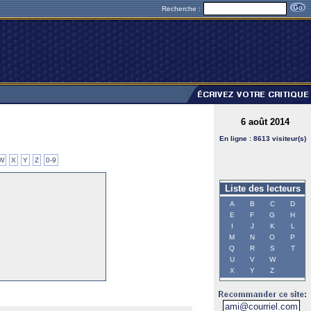
Recherche :
6 août 2014
En ligne : 8613 visiteur(s)
W
X
Y
Z
0-9
Liste des lecteurs
A
B
C
D
E
F
G
H
I
J
K
L
M
N
O
P
Q
R
S
T
U
V
W
X
Y
Z