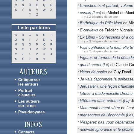
G
H
I
J
K
L
M
N
O
P
Q
R
Ernestine écrit partout, volume
S
T
U
V
W
X
essais (Les)
de Michel de Mont
Y
Z
Il y a 2 critiques de ce titre
Esthétique du Pôle Nord
de Mic
Liste par titres
E-terviews
de Frédéric Vignale
A
B
C
D
E
F
Ex Libris - Confessions of a 
G
H
I
J
K
L
Il y a 3 critiques de ce titre
M
N
O
P
Q
R
Fais confiance à la mer, elle te
S
T
U
V
W
X
Il y a 2 critiques de ce titre
Y
Z
1
2
3
4
Figures et formes de la décad
5
6
7
8
9
grand secret (Le)
de Claude Gub
Héros de papier
de Guy Darol
Je vais t'apprendre la politesse..
Critique sur
les auteurs
Jérusalem, une leçon d'humilit
Portrait
lettres à mademoiselle Brochu 
d'auteurs
littérature sans estomac (La)
de
Les auteurs
sur le net
Mammouthement vôtre
de Jean
Pseudonymes
mensonges de l'économie (Les
N'espérez pas vous débarrasser
nouvelle ignorance et le problè
Contacts