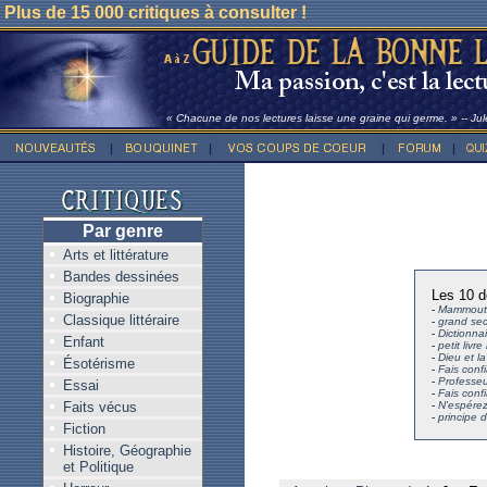
Plus de 15 000 critiques à consulter !
« Chacune de nos lectures laisse une graine qui germe. » -- Ju
Par genre
Arts et littérature
Bandes dessinées
Les 10 d
Biographie
-
Mammouth
Classique littéraire
-
grand sec
-
Dictionna
Enfant
-
petit livr
-
Dieu et l
Ésotérisme
-
Fais confi
-
Professeu
Essai
-
Fais confi
Faits vécus
-
N'espérez
-
principe d
Fiction
Histoire, Géographie
et Politique