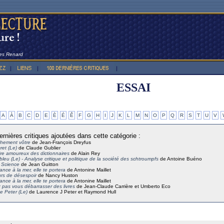
les Renard
ESSAI
A
À
B
C
D
E
È
É
Ê
F
G
H
I
J
K
L
M
N
O
P
Q
R
S
T
U
V
ernières critiques ajoutées dans cette catégorie :
ement vôtre
de Jean-François Dreyfus
ret (Le)
de Claude Gublier
ire amoureux des dictionnaires
de Alain Rey
e bleu (Le) - Analyse critique et politique de la société des schtroumpfs
de Antoine Buéno
a Science
de Jean Guitton
ance à la mer, elle te portera
de Antonine Maillet
rs de désespoir
de Nancy Huston
ance à la mer, elle te portera
de Antonine Maillet
 pas vous débarrasser des livres
de Jean-Claude Carrière et Umberto Eco
e Peter (Le)
de Laurence J Peter et Raymond Hull