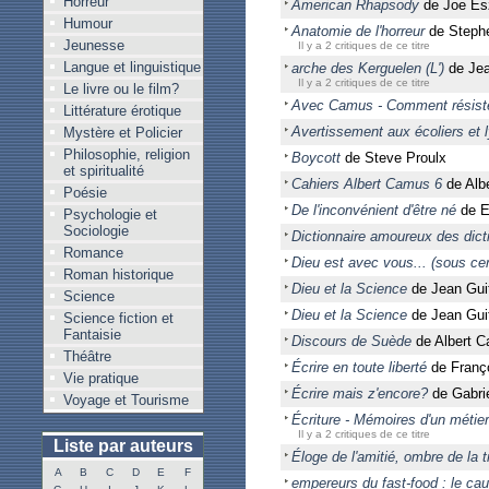
Horreur
American Rhapsody
de Joe Es
Humour
Anatomie de l'horreur
de Steph
Jeunesse
Il y a 2 critiques de ce titre
Langue et linguistique
arche des Kerguelen (L')
de Jea
Il y a 2 critiques de ce titre
Le livre ou le film?
Avec Camus - Comment résister
Littérature érotique
Avertissement aux écoliers et 
Mystère et Policier
Philosophie, religion
Boycott
de Steve Proulx
et spiritualité
Cahiers Albert Camus 6
de Alb
Poésie
De l'inconvénient d'être né
de E
Psychologie et
Sociologie
Dictionnaire amoureux des dict
Romance
Dieu est avec vous... (sous cer
Roman historique
Dieu et la Science
de Jean Guit
Science
Dieu et la Science
de Jean Gui
Science fiction et
Fantaisie
Discours de Suède
de Albert 
Théâtre
Écrire en toute liberté
de Franço
Vie pratique
Écrire mais z'encore?
de Gabri
Voyage et Tourisme
Écriture - Mémoires d'un métier
Il y a 2 critiques de ce titre
Liste par auteurs
Éloge de l'amitié, ombre de la t
A
B
C
D
E
F
empereurs du fast-food : le ca