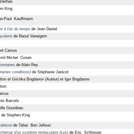
zterhas
en King
n-Paul Kauffmann
 à l'air du temps
de Jean Daniel
lycéens
de Raoul Vaneigem
ert Camus
mil Michel Cioran
ionnaires
de Alain Rey
taines conditions)
de Stéphanie Janicot
ton et Grichka Bogdanov (Auteur) et Igor Bogdanov
tton
Camus
is Barcelo
elle Gourdeau
de Stephen King
rahison
de Tahar Ben Jelloun
uchemar d'un système tentaculaire (Les)
de Eric Schlosser