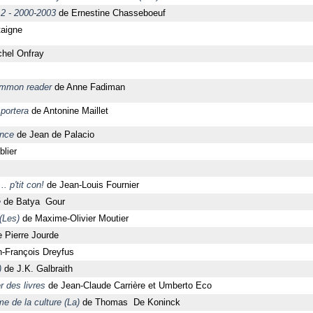
 2 - 2000-2003
de Ernestine Chasseboeuf
aigne
hel Onfray
common reader
de Anne Fadiman
 portera
de Antonine Maillet
ence
de Jean de Palacio
lier
. p'tit con!
de Jean-Louis Fournier
é
de Batya Gour
(Les)
de Maxime-Olivier Moutier
 Pierre Jourde
-François Dreyfus
)
de J.K. Galbraith
 des livres
de Jean-Claude Carrière et Umberto Eco
me de la culture (La)
de Thomas De Koninck