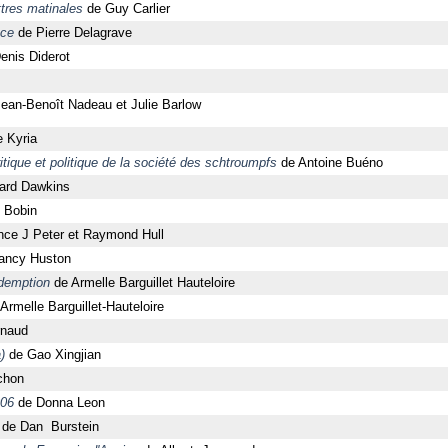
ttres matinales
de Guy Carlier
nce
de Pierre Delagrave
enis Diderot
ean-Benoît Nadeau et Julie Barlow
e Kyria
critique et politique de la société des schtroumpfs
de Antoine Buéno
ard Dawkins
 Bobin
ce J Peter et Raymond Hull
ancy Huston
édemption
de Armelle Barguillet Hauteloire
Armelle Barguillet-Hauteloire
rnaud
)
de Gao Xingjian
chon
006
de Donna Leon
de Dan Burstein