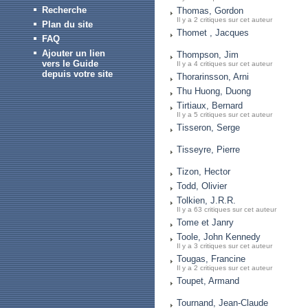
Recherche
Thomas, Gordon
Il y a 2 critiques sur cet auteur
Plan du site
Thomet , Jacques
FAQ
Ajouter un lien
Thompson, Jim
vers le Guide
Il y a 4 critiques sur cet auteur
depuis votre site
Thorarinsson, Arni
Thu Huong, Duong
Tirtiaux, Bernard
Il y a 5 critiques sur cet auteur
Tisseron, Serge
Tisseyre, Pierre
Tizon, Hector
Todd, Olivier
Tolkien, J.R.R.
Il y a 63 critiques sur cet auteur
Tome et Janry
Toole, John Kennedy
Il y a 3 critiques sur cet auteur
Tougas, Francine
Il y a 2 critiques sur cet auteur
Toupet, Armand
Tournand, Jean-Claude