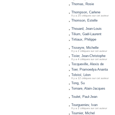
Thomas, Rosie
Thompson, Carlene
Il y a 25 critiques sur cet auteur
Thomson, Estelle
Thouard, Jean-Louis
Tilium, Gaël-Laurent
Tirtiaux, Philippe
Tisseyre, Michelle
Il y a 2 critiques sur cet auteur
Tixier, Jean-Christophe
Il y a 4 critiques sur cet auteur
Tocqueville, Alexis de
Toer, Pramoedya Ananta
Tolstoï, Léon
Il y a 12 critiques sur cet auteur
Tong, Su
Tornare, Alain-Jacques
Toulet, Paul-Jean
Tourgueniev, Ivan
Il y a 2 critiques sur cet auteur
Tournier, Michel