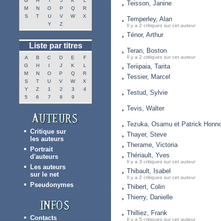
G
H
I
J
K
L
Teisson, Janine
M
N
O
P
Q
R
S
T
U
V
W
X
Temperley, Alan
Y
Z
Il y a 2 critiques sur cet auteur
Ténor, Arthur
Liste par titres
Teran, Boston
Il y a 2 critiques sur cet auteur
A
B
C
D
E
F
G
H
I
J
K
L
Teriipaia, Tarita
M
N
O
P
Q
R
Tessier, Marcel
S
T
U
V
W
X
Y
Z
1
2
3
4
Testud, Sylvie
5
6
7
8
9
Tevis, Walter
Tezuka, Osamu et Patrick Honn
Critique sur
Thayer, Steve
les auteurs
Therame, Victoria
Portrait
Thériault, Yves
d'auteurs
Il y a 3 critiques sur cet auteur
Les auteurs
Thibault, Isabel
sur le net
Il y a 2 critiques sur cet auteur
Pseudonymes
Thibert, Colin
Thierry, Danielle
Thilliez, Frank
Contacts
Il y a 5 critiques sur cet auteur