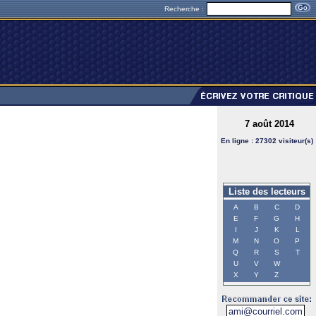
Recherche :
7 août 2014
En ligne : 27302 visiteur(s)
Liste des lecteurs
A
B
C
D
E
F
G
H
I
J
K
L
M
N
O
P
Q
R
S
T
U
V
W
X
Y
Z