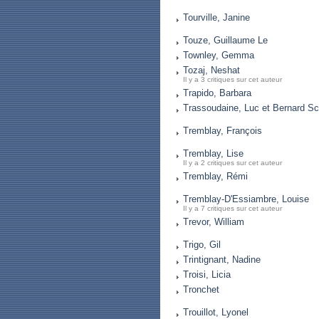
Tourville, Janine
Touze, Guillaume Le
Townley, Gemma
Tozaj, Neshat
Il y a 3 critiques sur cet auteur
Trapido, Barbara
Trassoudaine, Luc et Bernard Sc
Tremblay, François
Tremblay, Lise
Il y a 2 critiques sur cet auteur
Tremblay, Rémi
Tremblay-D'Essiambre, Louise
Il y a 7 critiques sur cet auteur
Trevor, William
Trigo, Gil
Trintignant, Nadine
Troisi, Licia
Tronchet
Trouillot, Lyonel