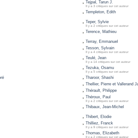
Tejpal, Tarun J.
Il y a 3 critiques sur cet auteur
Templeton, Edith
Teper, Sylvie
Il y a 2 critiques sur cet auteur
Terence, Mathieu
Terray, Emmanuel
Tesson, Sylvain
Il y a 4 critiques sur cet auteur
Teulé, Jean
Il y a 14 critiques sur cet auteur
Tezuka, Osamu
Il y a 5 critiques sur cet auteur
oré
Tharoor, Shashi
Thellier, Pierre et Vallerand 
Thérault, Philippe
Théroux, Paul
Il y a 2 critiques sur cet auteur
Thibaux, Jean-Michel
Thibert, Elodie
Thilliez, Franck
Il y a 9 critiques sur cet auteur
Thomas, Elizabeth
Il y a 2 critiques sur cet auteur