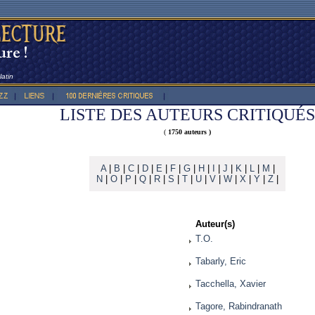
atin
LISTE DES AUTEURS CRITIQUÉS
(
1750 auteurs )
A
|
B
|
C
|
D
|
E
|
F
|
G
|
H
|
I
|
J
|
K
|
L
|
M
|
N
|
O
|
P
|
Q
|
R
|
S
|
T
|
U
|
V
|
W
|
X
|
Y
|
Z
|
Auteur(s)
T.O.
Tabarly, Eric
Tacchella, Xavier
Tagore, Rabindranath