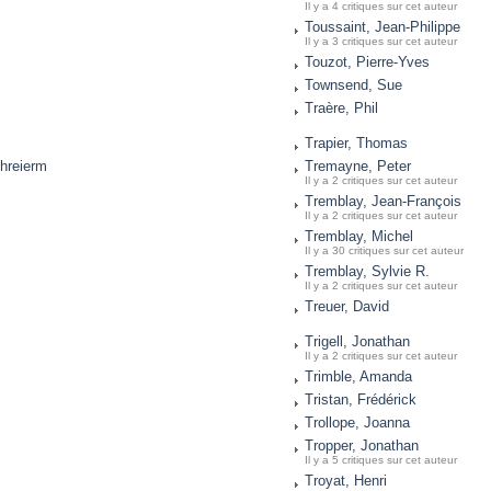
Il y a 4 critiques sur cet auteur
Toussaint, Jean-Philippe
Il y a 3 critiques sur cet auteur
Touzot, Pierre-Yves
Townsend, Sue
Traère, Phil
Trapier, Thomas
hreierm
Tremayne, Peter
Il y a 2 critiques sur cet auteur
Tremblay, Jean-François
Il y a 2 critiques sur cet auteur
Tremblay, Michel
Il y a 30 critiques sur cet auteur
Tremblay, Sylvie R.
Il y a 2 critiques sur cet auteur
Treuer, David
Trigell, Jonathan
Il y a 2 critiques sur cet auteur
Trimble, Amanda
Tristan, Frédérick
Trollope, Joanna
Tropper, Jonathan
Il y a 5 critiques sur cet auteur
Troyat, Henri