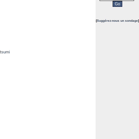
[
Suggérez-nous un sondage
]
Utsumi