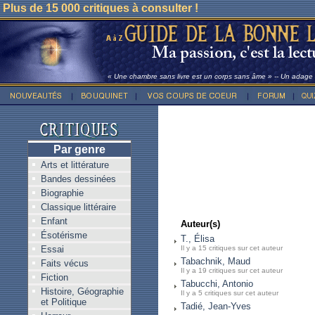
Plus de 15 000 critiques à consulter !
« Une chambre sans livre est un corps sans âme » -- Un adage l
Par genre
Arts et littérature
Bandes dessinées
Biographie
Classique littéraire
Enfant
Auteur(s)
Ésotérisme
T., Élisa
Essai
Il y a 15 critiques sur cet auteur
Tabachnik, Maud
Faits vécus
Il y a 19 critiques sur cet auteur
Fiction
Tabucchi, Antonio
Histoire, Géographie
Il y a 5 critiques sur cet auteur
et Politique
Tadié, Jean-Yves