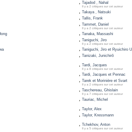
Tajadod , Nahal
Il y a 2 critiques sur cet auteur
Takaya , Natsuki
Tallis, Frank
Tammet, Daniel
Il y a 2 critiques sur cet auteur
Hong
Tanaka, Massashi
Taniguchi, Jiro
Il y a 2 critiques sur cet auteur
awa
Taniguchi, Jiro et Ryuichiro 
Tanizaki, Junichirô
Tardi, Jacques
Il y a 8 critiques sur cet auteur
Tardi, Jacques et Pennac
Tarek et Morinière et Svart
Il y a 2 critiques sur cet auteur
Taschereau, Ghislain
Il y a 7 critiques sur cet auteur
Tauriac, Michel
Taylor, Alex
Taylor, Kressmann
Tchekhov, Anton
Il y a 5 critiques sur cet auteur