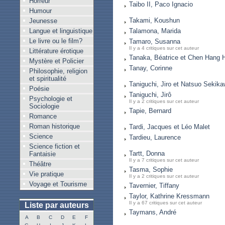
Horreur
Taibo II, Paco Ignacio
Humour
Takami, Koushun
Jeunesse
Langue et linguistique
Talamona, Marida
Le livre ou le film?
Tamaro, Susanna
Il y a 4 critiques sur cet auteur
Littérature érotique
Tanaka, Béatrice et Chen Hang 
Mystère et Policier
Tanay, Corinne
Philosophie, religion
et spiritualité
Taniguchi, Jiro et Natsuo Sekik
Poésie
Taniguchi, Jirô
Psychologie et
Il y a 2 critiques sur cet auteur
Sociologie
Tapie, Bernard
Romance
Roman historique
Tardi, Jacques et Léo Malet
Science
Tardieu, Laurence
Science fiction et
Tartt, Donna
Fantaisie
Il y a 7 critiques sur cet auteur
Théâtre
Tasma, Sophie
Vie pratique
Il y a 2 critiques sur cet auteur
Voyage et Tourisme
Tavernier, Tiffany
Taylor, Kathrine Kressmann
Il y a 67 critiques sur cet auteur
Liste par auteurs
Taymans, André
A
B
C
D
E
F