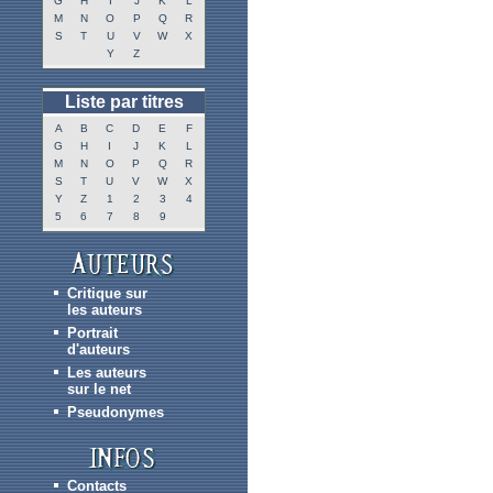
G
H
I
J
K
L
M
N
O
P
Q
R
S
T
U
V
W
X
Y
Z
Liste par titres
A
B
C
D
E
F
G
H
I
J
K
L
M
N
O
P
Q
R
S
T
U
V
W
X
Y
Z
1
2
3
4
5
6
7
8
9
Critique sur
les auteurs
Portrait
d'auteurs
Les auteurs
sur le net
Pseudonymes
Contacts