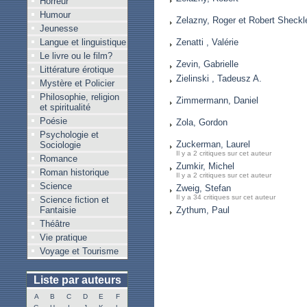
Horreur
Humour
Zelazny, Roger et Robert Sheckl
Jeunesse
Langue et linguistique
Zenatti , Valérie
Le livre ou le film?
Zevin, Gabrielle
Littérature érotique
Zielinski , Tadeusz A.
Mystère et Policier
Philosophie, religion
Zimmermann, Daniel
et spiritualité
Poésie
Zola, Gordon
Psychologie et
Zuckerman, Laurel
Sociologie
Il y a 2 critiques sur cet auteur
Romance
Zumkir, Michel
Roman historique
Il y a 2 critiques sur cet auteur
Science
Zweig, Stefan
Il y a 34 critiques sur cet auteur
Science fiction et
Fantaisie
Zythum, Paul
Théâtre
Vie pratique
Voyage et Tourisme
Liste par auteurs
A
B
C
D
E
F