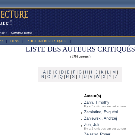
nce » -- Christian Bobin
LISTE DES AUTEURS CRITIQUÉS
(
1750 auteurs )
A
|
B
|
C
|
D
|
E
|
F
|
G
|
H
|
I
|
J
|
K
|
L
|
M
|
N
|
O
|
P
|
Q
|
R
|
S
|
T
|
U
|
V
|
W
|
X
|
Y
|
Z
|
Auteur(s)
Zahn, Timothy
Il y a 5 critiques sur cet auteur
Zamiatine, Evguéni
Zaniewski, Andrzej
Zeh, Juli
Il y a 2 critiques sur cet auteur
Zelazny, Roger