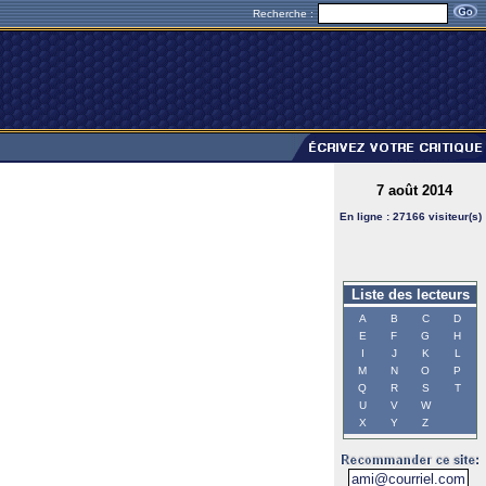
Recherche :
7 août 2014
En ligne : 27166 visiteur(s)
Liste des lecteurs
A
B
C
D
E
F
G
H
I
J
K
L
M
N
O
P
Q
R
S
T
U
V
W
X
Y
Z