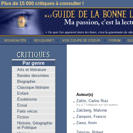
Plus de 15 000 critiques à consulter !
« Ce que l'on apprend dans les livres, c'est la grammaire du sile
Par genre
Arts et littérature
Bandes dessinées
Biographie
Classique littéraire
Enfant
Auteur(s)
Ésotérisme
Zafón, Carlos Ruiz
Essai
Il y a 7 critiques sur cet auteur
Zalcberg, Malvine
Faits vécus
Zamponi, Francis
Fiction
Zaoui, Amin
Histoire, Géographie
et Politique
Zelazny, Robert