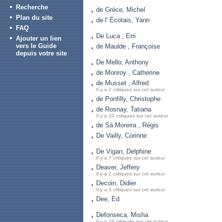
Recherche
de Grèce, Michel
Plan du site
de l' Écotais, Yann
FAQ
De Luca , Erri
Ajouter un lien
vers le Guide
de Maulde , Françoise
depuis votre site
De Mello, Anthony
de Monroy , Catherine
de Musset , Alfred
Il y a 2 critiques sur cet auteur
de Ponfilly, Christophe
de Rosnay, Tatiana
Il y a 10 critiques sur cet auteur
de Sá Moreira , Régis
De Vailly, Corinne
De Vigan, Delphine
Il y a 7 critiques sur cet auteur
Deaver, Jeffery
Il y a 2 critiques sur cet auteur
Decoin, Didier
Il y a 3 critiques sur cet auteur
Dee, Ed
Defonseca, Misha
Il y a 10 critiques sur cet auteur