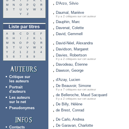
G
H
I
J
K
L
D'Arzo, Silvio
M
N
O
P
Q
R
S
T
U
V
W
X
Daumal, Mariève
Y
Z
Il y a 2 critiques sur cet auteur
Dauphin, Marc
Liste par titres
Davenat, Colette
David, Gemmell
A
B
C
D
E
F
G
H
I
J
K
L
David-Néel, Alexandra
M
N
O
P
Q
R
S
T
U
V
W
X
Davidson, Margaret
Y
Z
1
2
3
4
Davies, Robertson
5
6
7
8
9
Il y a 2 critiques sur cet auteur
Davodeau, Étienne
Dawson, George
Critique sur
d'Azay, Lucien
les auteurs
De Beauvoir, Simone
Portrait
Il y a 7 critiques sur cet auteur
d'auteurs
de Belleroche, Maud Sacquard
Les auteurs
Il y a 2 critiques sur cet auteur
sur le net
De Billy, Hélène
Pseudonymes
de Brest, Conrad
De Carlo, Andrea
De Garavan, Charlotte
Contacts