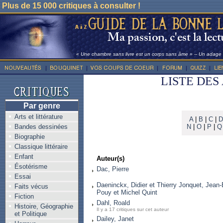
Plus de 15 000 critiques à consulter !
« Une chambre sans livre est un corps sans âme » -- Un adage l
LISTE DES
Par genre
Arts et littérature
A
|
B
|
C
|
D
Bandes dessinées
N
|
O
|
P
|
Q
Biographie
Classique littéraire
Enfant
Auteur(s)
Ésotérisme
Dac, Pierre
Essai
Daeninckx, Didier et Thierry Jonquet, Jean
Faits vécus
Pouy et Michel Quint
Fiction
Dahl, Roald
Histoire, Géographie
Il y a 17 critiques sur cet auteur
et Politique
Dailey, Janet