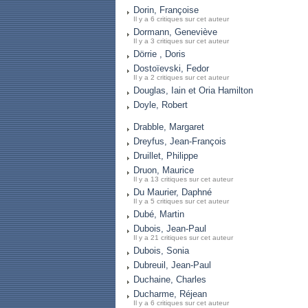
Dorin, Françoise
Il y a 6 critiques sur cet auteur
Dormann, Geneviève
Il y a 3 critiques sur cet auteur
Dörrie , Doris
Dostoïevski, Fedor
Il y a 2 critiques sur cet auteur
Douglas, Iain et Oria Hamilton
Doyle, Robert
Drabble, Margaret
Dreyfus, Jean-François
Druillet, Philippe
Druon, Maurice
Il y a 13 critiques sur cet auteur
Du Maurier, Daphné
Il y a 5 critiques sur cet auteur
Dubé, Martin
Dubois, Jean-Paul
Il y a 21 critiques sur cet auteur
Dubois, Sonia
Dubreuil, Jean-Paul
Duchaine, Charles
Ducharme, Réjean
Il y a 6 critiques sur cet auteur