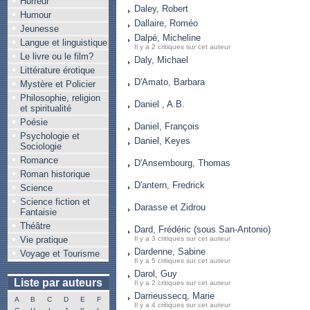
Horreur
Daley, Robert
Humour
Dallaire, Roméo
Jeunesse
Dalpé, Micheline
Langue et linguistique
Il y a 2 critiques sur cet auteur
Le livre ou le film?
Daly, Michael
Littérature érotique
D'Amato, Barbara
Mystère et Policier
Philosophie, religion
Daniel , A.B.
et spiritualité
Poésie
Daniel, François
Psychologie et
Daniel, Keyes
Sociologie
Romance
D'Ansembourg, Thomas
Roman historique
D'antern, Fredrick
Science
Science fiction et
Darasse et Zidrou
Fantaisie
Théâtre
Dard, Frédéric (sous San-Antonio)
Vie pratique
Il y a 3 critiques sur cet auteur
Dardenne, Sabine
Voyage et Tourisme
Il y a 5 critiques sur cet auteur
Darol, Guy
Liste par auteurs
Il y a 2 critiques sur cet auteur
Darrieussecq, Marie
A
B
C
D
E
F
Il y a 4 critiques sur cet auteur