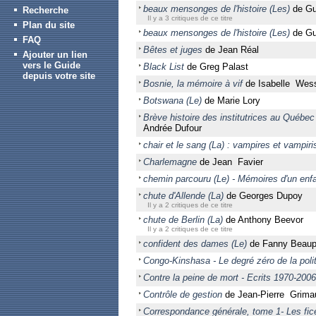
beaux mensonges de l'histoire (Les)
de Gu
Recherche
Il y a 3 critiques de ce titre
Plan du site
beaux mensonges de l'histoire (Les)
de Gu
FAQ
Bêtes et juges
de Jean Réal
Ajouter un lien
vers le Guide
Black List
de Greg Palast
depuis votre site
Bosnie, la mémoire à vif
de Isabelle Wesse
Botswana (Le)
de Marie Lory
Brève histoire des institutrices au Québec
Andrée Dufour
chair et le sang (La) : vampires et vampir
Charlemagne
de Jean Favier
chemin parcouru (Le) - Mémoires d'un enfa
chute d'Allende (La)
de Georges Dupoy
Il y a 2 critiques de ce titre
chute de Berlin (La)
de Anthony Beevor
Il y a 2 critiques de ce titre
confident des dames (Le)
de Fanny Beaupr
Congo-Kinshasa - Le degré zéro de la poli
Contre la peine de mort - Ecrits 1970-2006
Contrôle de gestion
de Jean-Pierre Grima
Correspondance générale, tome 1- Les fice