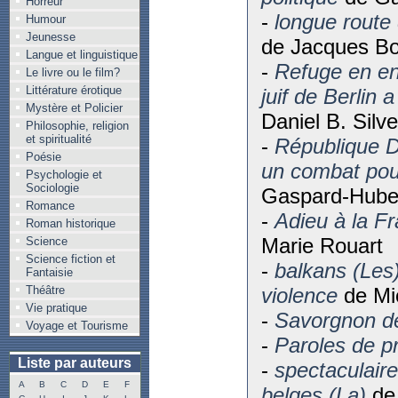
Horreur
-
longue route
Humour
Jeunesse
de Jacques B
Langue et linguistique
-
Refuge en en
Le livre ou le film?
Littérature érotique
juif de Berlin
Mystère et Policier
Daniel B. Silve
Philosophie, religion
et spiritualité
-
République 
Poésie
un combat pour
Psychologie et
Sociologie
Gaspard-Huber
Romance
-
Adieu à la Fr
Roman historique
Marie Rouart
Science
Science fiction et
-
balkans (Les)
Fantaisie
Théâtre
violence
de Mic
Vie pratique
-
Savorgnon d
Voyage et Tourisme
-
Paroles de p
Liste par auteurs
-
spectaculaire
A
B
C
D
E
F
belges (La)
de 