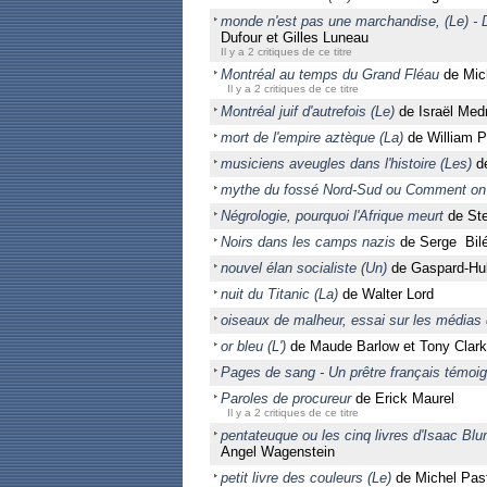
monde n'est pas une marchandise, (Le) - 
Dufour et Gilles Luneau
Il y a 2 critiques de ce titre
Montréal au temps du Grand Fléau
de Mich
Il y a 2 critiques de ce titre
Montréal juif d'autrefois (Le)
de Israël Med
mort de l'empire aztèque (La)
de William P
musiciens aveugles dans l'histoire (Les)
de
mythe du fossé Nord-Sud ou Comment on c
Négrologie, pourquoi l'Afrique meurt
de Ste
Noirs dans les camps nazis
de Serge Bil
nouvel élan socialiste (Un)
de Gaspard-Hub
nuit du Titanic (La)
de Walter Lord
oiseaux de malheur, essai sur les médias d
or bleu (L')
de Maude Barlow et Tony Clar
Pages de sang - Un prêtre français témo
Paroles de procureur
de Erick Maurel
Il y a 2 critiques de ce titre
pentateuque ou les cinq livres d'Isaac Bl
Angel Wagenstein
petit livre des couleurs (Le)
de Michel Pas