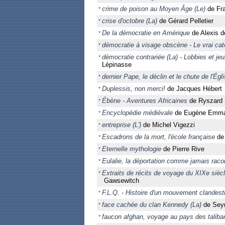
crime de poison au Moyen Âge (Le)
de Fra
crise d'octobre (La)
de Gérard Pelletier
De la démocratie en Amérique
de Alexis d
démocratie à visage obscène - Le vrai c
démocratie contrariée (La) - Lobbies et je
Lépinasse
dernier Pape, le déclin et le chute de l'Ég
Duplessis, non merci!
de Jacques Hébert
Ébène - Aventures Africaines
de Ryszard 
Encyclopédie médiévale
de Eugène Emman
entreprise (L')
de Michel Vigezzi
Escadrons de la mort, l'école française
de 
Eternelle mythologie
de Pierre Rive
Eulalie, la déportation comme jamais raco
Extraits de récits de voyage du XIXe siècl
Gawsewitch
F.L.Q. - Histoire d'un mouvement clandest
face cachée du clan Kennedy (La)
de Sey
faucon afghan, voyage au pays des taliba