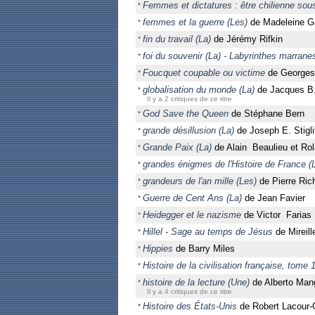
Femmes et dictatures : être chilienne so
femmes et la guerre (Les)
de Madeleine G
fin du travail (La)
de Jérémy Rifkin
foi du souvenir (La) - Labyrinthes marrane
Foucquet coupable ou victime
de Georges
globalisation du monde (La)
de Jacques B.
Il y a 2 critiques de ce titre
God Save the Queen
de Stéphane Bern
grande désillusion (La)
de Joseph E. Stigli
Grande Paix (La)
de Alain Beaulieu et Ro
grandes énigmes de l'Histoire de France (
grandeurs de l'an mille (Les)
de Pierre Ric
Guerre de Cent Ans (La)
de Jean Favier
Heidegger et le nazisme
de Victor Farias
Hillel - Sage au temps de Jésus
de Mireil
Hippies
de Barry Miles
Histoire de la civilisation française, tome 
histoire de la lecture (Une)
de Alberto Man
Il y a 4 critiques de ce titre
Histoire des États-Unis
de Robert Lacour-