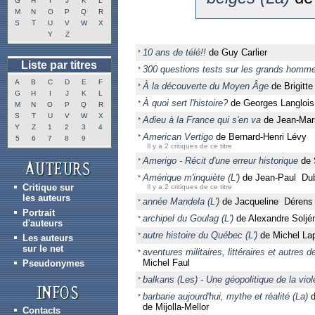
G
H
I
J
K
L
M
N
O
P
Q
R
S
T
U
V
W
X
Y
Z
10 ans de télé!!
de Guy Carlier
Liste par titres
300 questions tests sur les grands homm
A
B
C
D
E
F
À la découverte du Moyen Âge
de Brigitt
G
H
I
J
K
L
À quoi sert l'histoire?
de Georges Langlois
M
N
O
P
Q
R
S
T
U
V
W
X
Adieu à la France qui s'en va
de Jean-Mari
Y
Z
1
2
3
4
American Vertigo
de Bernard-Henri Lévy
5
6
7
8
9
Il y a 2 critiques de ce titre
Amerigo - Récit d'une erreur historique
de 
Amérique m'inquiète (L')
de Jean-Paul Du
Critique sur
Il y a 2 critiques de ce titre
les auteurs
année Mandela (L')
de Jacqueline Dérens
Portrait
archipel du Goulag (L')
de Alexandre Soljé
d'auteurs
autre histoire du Québec (L')
de Michel Lap
Les auteurs
sur le net
aventures militaires, littéraires et autres
Michel Faul
Pseudonymes
balkans (Les) - Une géopolitique de la vio
barbarie aujourd'hui, mythe et réalité (La)
d
de Mijolla-Mellor
Contacts