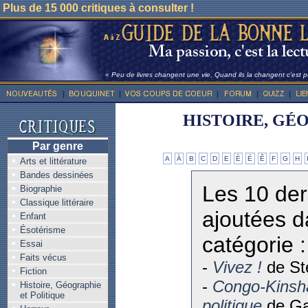
Plus de 15 000 critiques à consulter !
« Peu de livres changent une vie. Quand ils la changent c'est po
HISTOIRE, GÉ
Par genre
A
À
B
C
D
E
È
É
Ê
F
G
H
Arts et littérature
Bandes dessinées
Les 10 der
Biographie
Classique littéraire
ajoutées d
Enfant
Ésotérisme
catégorie :
Essai
Faits vécus
-
Vivez !
de St
Fiction
-
Congo-Kinsha
Histoire, Géographie
et Politique
politique
de Ga