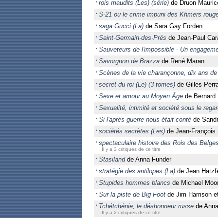
rois maudits (Les) (série)
de Druon Mauric
S-21 ou le crime impuni des Khmers roug
saga Gucci (La)
de Sara Gay Forden
Saint-Germain-des-Prés
de Jean-Paul Car
Sauveteurs de l'impossible - Un engageme
Savorgnon de Brazza
de René Maran
Scènes de la vie charançonne, dix ans de
secret du roi (Le) (3 tomes)
de Gilles Perra
Sexe et amour au Moyen Âge
de Bernard
Sexualité, intimité et société sous le regard
Si l'après-guerre nous était conté
de Sandr
sociétés secrètes (Les)
de Jean-François 
spectaculaire histoire des Rois des Belges
Il y a 3 critiques de ce titre
Stasiland
de Anna Funder
stratégie des antilopes (La)
de Jean Hatzf
Stupides hommes blancs
de Michael Moo
Sur la piste de Big Foot
de Jim Harrison e
Tchétchénie, le déshonneur russe
de Anna
Il y a 2 critiques de ce titre