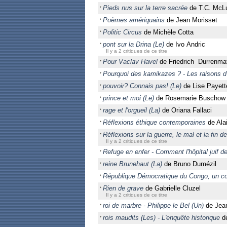
Pieds nus sur la terre sacrée
de T.C. McLu
Poèmes amériquains
de Jean Morisset
Politic Circus
de Michèle Cotta
pont sur la Drina (Le)
de Ivo Andric
Il y a 2 critiques de ce titre
Pour Vaclav Havel
de Friedrich Durrenma
Pourquoi des kamikazes ? - Les raisons d
pouvoir? Connais pas! (Le)
de Lise Payett
prince et moi (Le)
de Rosemarie Buschow
rage et l'orgueil (La)
de Oriana Fallaci
Réflexions éthique contemporaines
de Ala
Réflexions sur la guerre, le mal et la fin de 
Il y a 2 critiques de ce titre
Refuge en enfer - Comment l'hôpital juif 
reine Brunehaut (La)
de Bruno Dumézil
République Démocratique du Congo, un com
Rien de grave
de Gabrielle Cluzel
Il y a 2 critiques de ce titre
roi de marbre - Philippe le Bel (Un)
de Jean
rois maudits (Les) - L'enquête historique
de