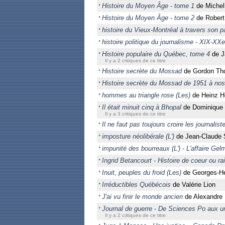
Histoire du Moyen Âge - tome 1
de Michel
Histoire du Moyen Âge - tome 2
de Robert
histoire du Vieux-Montréal à travers son pa
histoire politique du journalisme - XIX-XXe
Histoire populaire du Québec, tome 4
de J
Il y a 2 critiques de ce titre
Histoire secrète du Mossad
de Gordon T
Histoire secrète du Mossad de 1951 à nos
hommes au triangle rose (Les)
de Heinz H
Il était minuit cinq à Bhopal
de Dominique L
Il y a 3 critiques de ce titre
Il ne faut pas toujours croire les journalist
imposture néolibérale (L')
de Jean-Claude 
impunité des bourreaux (L') - L'affaire Gel
Ingrid Betancourt - Histoire de coeur ou ra
Inuit, peuples du froid (Les)
de Georges-Hé
Irréductibles Québécois
de Valérie Lion
J'ai vu finir le monde ancien
de Alexandre
Journal de guerre - De Sciences Po aux uni
Il y a 2 critiques de ce titre