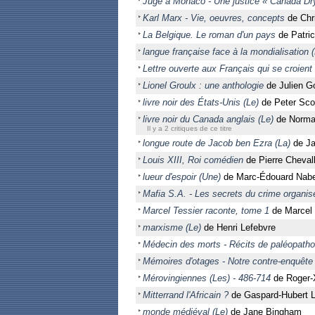
Juge à Monaco - Une justice « Canada Dr
Karl Marx - Vie, oeuvres, concepts
de Chri
La Belgique. Le roman d'un pays
de Patric
langue française face à la mondialisation (
Lettre ouverte aux Français qui se croien
Lionel Groulx : une anthologie
de Julien G
livre noir des États-Unis (Le)
de Peter Sc
livre noir du Canada anglais (Le)
de Norma
Il y a 2 critiques de ce titre
longue route de Jacob ben Ezra (La)
de Ja
Louis XIII, Roi comédien
de Pierre Chevall
lueur d'espoir (Une)
de Marc-Édouard Nab
Mafia S.A. - Les secrets du crime organis
Marcel Tessier raconte, tome 1
de Marcel 
marxisme (Le)
de Henri Lefebvre
Médecin des morts - Récits de paléopatho
Mémoires d'otages - Notre contre-enquête
Mérovingiennes (Les) - 486-714
de Roger-X
Mitterrand l'Africain ?
de Gaspard-Hubert 
monde médiéval (Le)
de Jane Bingham