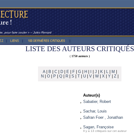
e, pour faire couler » -- Jules Renard
LISTE DES AUTEURS CRITIQUÉS
(
1750 auteurs )
A
|
B
|
C
|
D
|
E
|
F
|
G
|
H
|
I
|
J
|
K
|
L
|
M
|
N
|
O
|
P
|
Q
|
R
|
S
|
T
|
U
|
V
|
W
|
X
|
Y
|
Z
|
Auteur(s)
Sabatier, Robert
Sachar, Louis
Safran Foer , Jonathan
Sagan, Françoise
Il y a 13 critiques sur cet auteur