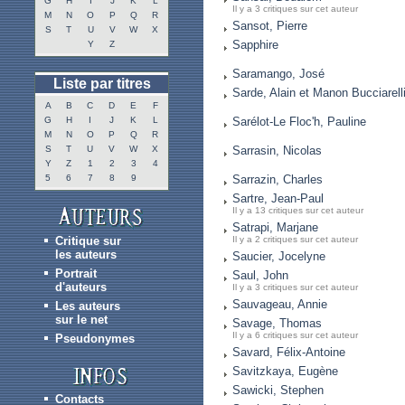
G
H
I
J
K
L
Il y a 3 critiques sur cet auteur
M
N
O
P
Q
R
Sansot, Pierre
S
T
U
V
W
X
Sapphire
Y
Z
Saramango, José
Liste par titres
Sarde, Alain et Manon Bucciarell
A
B
C
D
E
F
G
H
I
J
K
L
Sarélot-Le Floc'h, Pauline
M
N
O
P
Q
R
S
T
U
V
W
X
Sarrasin, Nicolas
Y
Z
1
2
3
4
5
6
7
8
9
Sarrazin, Charles
Sartre, Jean-Paul
Il y a 13 critiques sur cet auteur
Satrapi, Marjane
Critique sur
Il y a 2 critiques sur cet auteur
les auteurs
Saucier, Jocelyne
Portrait
Saul, John
d'auteurs
Il y a 3 critiques sur cet auteur
Sauvageau, Annie
Les auteurs
sur le net
Savage, Thomas
Il y a 6 critiques sur cet auteur
Pseudonymes
Savard, Félix-Antoine
Savitzkaya, Eugène
Sawicki, Stephen
Contacts