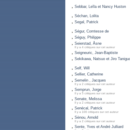
Sebbar, Leîla et Nancy Huston
Séchan, Lolita
Segal, Patrick
Ségur, Comtesse de
Séguy, Philippe
Seierstad, Åsne
Il y a 4 critiques sur cet auteur
Seigneuric, Jean-Baptiste
Sekikawa, Natsuo et Jiro Tanigu
Self, Will
Sellier, Catherine
Semelin , Jacques
Il y a 2 critiques sur cet auteur
Semprun, Jorge
Il y a 5 critiques sur cet auteur
Senate, Melissa
Il y a 2 critiques sur cet auteur
Senécal, Patrick
Il y a 100 critiques sur cet auteur
Sènou, Arnold
Il y a 2 critiques sur cet auteur
Sente, Yves et André Julliard