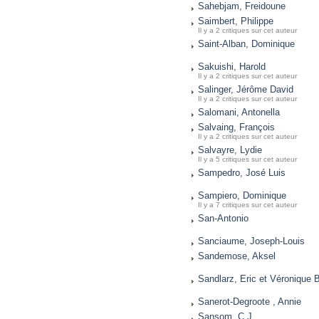
Sahebjam, Freidoune
Saimbert, Philippe
Il y a 2 critiques sur cet auteur
Saint-Alban, Dominique
Sakuishi, Harold
Il y a 2 critiques sur cet auteur
Salinger, Jérôme David
Il y a 2 critiques sur cet auteur
Salomani, Antonella
Salvaing, François
Il y a 2 critiques sur cet auteur
Salvayre, Lydie
Il y a 5 critiques sur cet auteur
Sampedro, José Luis
Sampiero, Dominique
Il y a 7 critiques sur cet auteur
San-Antonio
Sanciaume, Joseph-Louis
Sandemose, Aksel
Sandlarz, Eric et Véronique B
Sanerot-Degroote , Annie
Sansom, C.J.