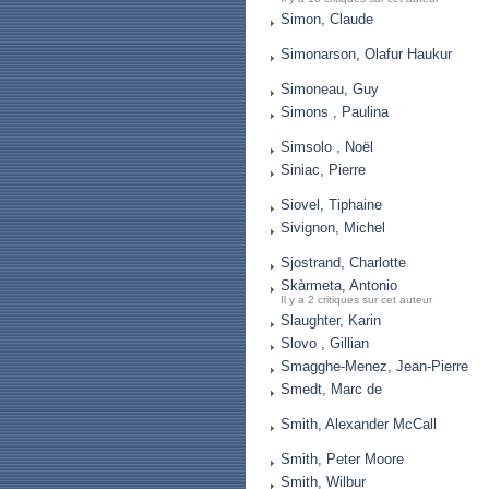
Simon, Claude
Simonarson, Olafur Haukur
Simoneau, Guy
Simons , Paulina
Simsolo , Noël
Siniac, Pierre
Siovel, Tiphaine
Sivignon, Michel
Sjostrand, Charlotte
Skàrmeta, Antonio
Il y a 2 critiques sur cet auteur
Slaughter, Karin
Slovo , Gillian
Smagghe-Menez, Jean-Pierre
Smedt, Marc de
Smith, Alexander McCall
Smith, Peter Moore
Smith, Wilbur