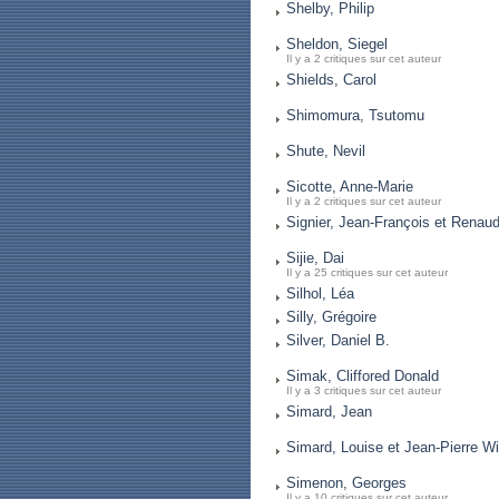
Shelby, Philip
Sheldon, Siegel
Il y a 2 critiques sur cet auteur
Shields, Carol
Shimomura, Tsutomu
Shute, Nevil
Sicotte, Anne-Marie
Il y a 2 critiques sur cet auteur
Signier, Jean-François et Rena
Sijie, Dai
Il y a 25 critiques sur cet auteur
Silhol, Léa
Silly, Grégoire
Silver, Daniel B.
Simak, Cliffored Donald
Il y a 3 critiques sur cet auteur
Simard, Jean
Simard, Louise et Jean-Pierre W
Simenon, Georges
Il y a 10 critiques sur cet auteur