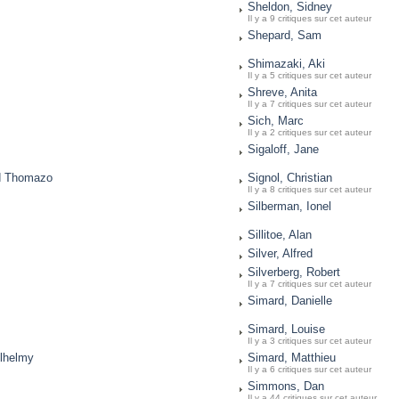
Sheldon, Sidney
Il y a 9 critiques sur cet auteur
Shepard, Sam
Shimazaki, Aki
Il y a 5 critiques sur cet auteur
Shreve, Anita
Il y a 7 critiques sur cet auteur
Sich, Marc
Il y a 2 critiques sur cet auteur
Sigaloff, Jane
ud Thomazo
Signol, Christian
Il y a 8 critiques sur cet auteur
Silberman, Ionel
Sillitoe, Alan
Silver, Alfred
Silverberg, Robert
Il y a 7 critiques sur cet auteur
Simard, Danielle
Simard, Louise
Il y a 3 critiques sur cet auteur
ilhelmy
Simard, Matthieu
Il y a 6 critiques sur cet auteur
Simmons, Dan
Il y a 44 critiques sur cet auteur