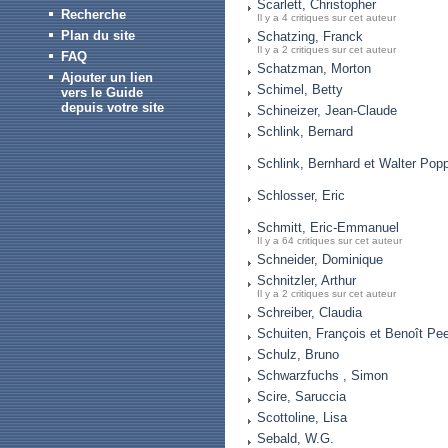
Scarlett, Christopher
Recherche
Il y a 4 critiques sur cet auteur
Plan du site
Schatzing, Franck
Il y a 2 critiques sur cet auteur
FAQ
Schatzman, Morton
Ajouter un lien
Schimel, Betty
vers le Guide
depuis votre site
Schineizer, Jean-Claude
Schlink, Bernard
Schlink, Bernhard et Walter Pop
Schlosser, Eric
Schmitt, Eric-Emmanuel
Il y a 64 critiques sur cet auteur
Schneider, Dominique
Schnitzler, Arthur
Il y a 2 critiques sur cet auteur
Schreiber, Claudia
Schuiten, François et Benoît Pee
Schulz, Bruno
Schwarzfuchs , Simon
Scire, Saruccia
Scottoline, Lisa
Sebald, W.G.