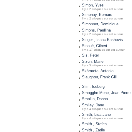
Simon, Yves
Il y a 2 critiques sur cet auteur
Simonay, Bernard
Il y a 2 critiques sur cet auteur
Simonnet, Dominique
Simons, Paullina
Il y a 2 critiques sur cet auteur
Singer , Isaac Bashevis
Sinoué, Gilbert
Il y a 17 critiques sur cet auteur
Sis, Peter
Sizun, Marie
Il y a 5 critiques sur cet auteur
Skármeta, Antonio
Slaughter, Frank Gill
Slim, Iceberg
Smagghe-Mene, Jean-Pierre
Smallin, Donna
Smiley, Jane
Il y a 4 critiques sur cet auteur
Smith, Lisa Jane
Il y a 4 critiques sur cet auteur
Smith , Stefen
Smith , Zadie