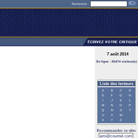
Recherche :
7 août 2014
En ligne : 26474 visiteur(s)
Liste des lecteurs
A
B
C
D
E
F
G
H
I
J
K
L
M
N
O
P
Q
R
S
T
U
V
W
X
Y
Z