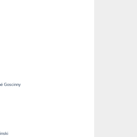
né Goscinny
inski