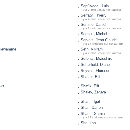
Sepùlveda , Luis
Il y a 2 critiques sur cet auteur
Serfaty, Thierry
Il y a 4 critiques sur cet auteur
Sernine, Daniel
Il y a 2 critiques sur cet auteur
Serrault, Michel
Servais, Jean-Claude
Il y a 14 critiques sur cet auteur
d Dewamme
Seth, Vikram
Il y a 2 critiques sur cet auteur
Setona , Mizushiro
Setterfield, Diane
Seyvos, Florence
Shafak, Elif
ows
Shafik, Elif
Shalev, Zeruya
Shami, Igal
Shan, Darren
Shariff, Samia
Il y a 12 critiques sur cet auteur
She, Lao