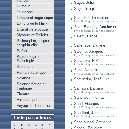
Horreur
Saget, Julie
Humour
Saijo, Shinji
Jeunesse
Langue et linguistique
Saint Pol, Thibaut de
Il y a 5 critiques sur cet auteur
Le livre ou le film?
Saint-Exupéry, Antoine de
Littérature érotique
Il y a 8 critiques sur cet auteur
Mystère et Policier
Salem, Carlos
Philosophie, religion
et spiritualité
Sallenave, Danièle
Poésie
Salomé, Jacques
Il y a 2 critiques sur cet auteur
Psychologie et
Salvatore, R.A.
Sociologie
Il y a 9 critiques sur cet auteur
Romance
Salvi, Nathalie
Roman historique
Il y a 2 critiques sur cet auteur
Science
Sampedro, José-Luis
Science fiction et
Fantaisie
Samson, Barbara
Il y a 3 critiques sur cet auteur
Théâtre
Sanchez, Thomas
Vie pratique
Sand, Georges
Voyage et Tourisme
Il y a 7 critiques sur cet auteur
Sandford, John
Il y a 2 critiques sur cet auteur
Liste par auteurs
Sanejouand, Catherine
A
B
C
D
E
F
Sansal, Boualem