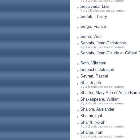
Il y a 2 critiques sur cet auteur
Sepúlveda, Luis
Il y a 18 critiques sur cet auteur
Serfati, Thierry
Serge, France
Serno, Wolf
Servais, Jean-Christophe
Il y a 4 critiques sur cet auteur
Servais, Jean-Claude et Gérar
Seth, Vikrham
Setouchi, Jakuchô
Sevran, Pascal
Sfar, Joann
Il y a 5 critiques sur cet auteur
Shaffer, Mary Ann et Annie Barr
Shakespeare, William
Il y a 4 critiques sur cet auteur
Shalom, Auslander
Shamir, Igal
Shariff, Norah
Il y a 2 critiques sur cet auteur
Sharpe, Tom
Il y a 4 critiques sur cet auteur