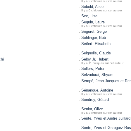
Il y a 2 critiques sur cet auteur
Sebold, Alice
Il y a 6 critiques sur cet auteur
See, Lisa
Seguin, Laure
Il y a 2 critiques sur cet auteur
Séguret, Serge
Sehlinger, Bob
Seifert, Elisabeth
Seignolle, Claude
chi
Selby Jr, Hubert
Il y a 11 critiques sur cet auteur
Sellers, Peter
Selvadurai, Shyam
Sempé, Jean-Jacques et Re
Sénanque, Antoine
Il y a 2 critiques sur cet auteur
Sendrey, Gérard
Senior, Olive
Il y a 2 critiques sur cet auteur
Sente, Yves et André Juillard
Sente, Yves et Grzegorz Ros