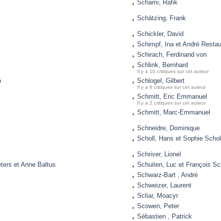
Schami, Rafik
Schätzing, Frank
Schickler, David
Schimpf, Ina et André Resta
Schirach, Ferdinand von
Schlink, Bernhard
Il y a 10 critiques sur cet auteur
p
Schlogel, Gilbert
Il y a 6 critiques sur cet auteur
Schmitt, Eric Emmanuel
Il y a 2 critiques sur cet auteur
Schmitt, Marc-Emmanuel
Schneidre, Dominique
Scholl, Hans et Sophie Schol
Schriver, Lionel
ters et Anne Baltus
Schuiten, Luc et François Sc
Schwarz-Bart , André
Schweizer, Laurent
Scliar, Moacyr
Scowen, Peter
Sébastien , Patrick