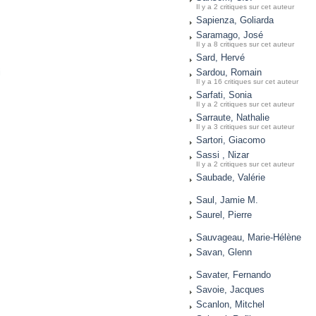
Il y a 2 critiques sur cet auteur
Sapienza, Goliarda
Saramago, José
Il y a 8 critiques sur cet auteur
Sard, Hervé
i
Sardou, Romain
Il y a 16 critiques sur cet auteur
Sarfati, Sonia
Il y a 2 critiques sur cet auteur
Sarraute, Nathalie
Il y a 3 critiques sur cet auteur
Sartori, Giacomo
Sassi , Nizar
Il y a 2 critiques sur cet auteur
Saubade, Valérie
Saul, Jamie M.
Saurel, Pierre
Sauvageau, Marie-Hélène
Savan, Glenn
Savater, Fernando
Savoie, Jacques
Scanlon, Mitchel