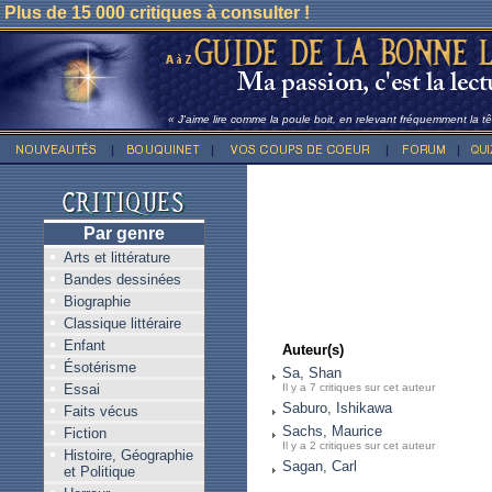
Plus de 15 000 critiques à consulter !
« J'aime lire comme la poule boit, en relevant fréquemment la têt
Par genre
Arts et littérature
Bandes dessinées
Biographie
Classique littéraire
Enfant
Auteur(s)
Ésotérisme
Sa, Shan
Essai
Il y a 7 critiques sur cet auteur
Saburo, Ishikawa
Faits vécus
Sachs, Maurice
Fiction
Il y a 2 critiques sur cet auteur
Histoire, Géographie
Sagan, Carl
et Politique