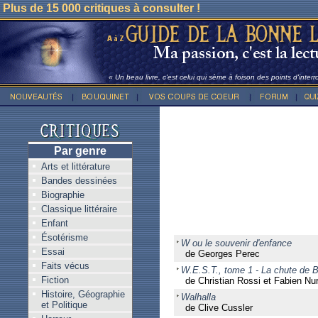
Plus de 15 000 critiques à consulter !
« Un beau livre, c'est celui qui sème à foison des points d'inter
Par genre
Arts et littérature
Bandes dessinées
Biographie
Classique littéraire
Enfant
Ésotérisme
W ou le souvenir d'enfance
Essai
de Georges Perec
Faits vécus
W.E.S.T., tome 1 - La chute de 
Fiction
de Christian Rossi et Fabien Nu
Histoire, Géographie
Walhalla
et Politique
de Clive Cussler