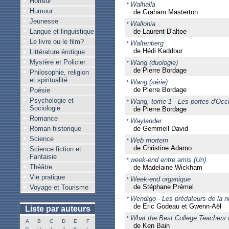
Horreur
Walhalla
Humour
de Graham Masterton
Jeunesse
Wallonia
Langue et linguistique
de Laurent D'altoe
Le livre ou le film?
Waltenberg
de Hédi Kaddour
Littérature érotique
Mystère et Policier
Wang (duologie)
de Pierre Bordage
Philosophie, religion
et spiritualité
Wang (série)
de Pierre Bordage
Poésie
Psychologie et
Wang, tome 1 - Les portes d'Occ
Sociologie
de Pierre Bordage
Romance
Waylander
Roman historique
de Gemmell David
Science
Web mortem
de Christine Adamo
Science fiction et
Fantaisie
week-end entre amis (Un)
Théâtre
de Madelaine Wickham
Vie pratique
Week-end organique
de Stéphane Prémel
Voyage et Tourisme
Wendigo - Les prédateurs de la n
de Eric Godeau et Gwenn-Aël
Liste par auteurs
What the Best College Teachers
A
B
C
D
E
F
de Ken Bain