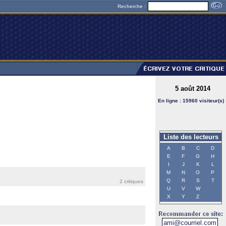
Recherche :
5 août 2014
En ligne : 15960 visiteur(s)
Liste des lecteurs
A
B
C
D
E
F
G
H
I
J
K
L
M
N
O
P
Q
R
S
T
2 critiques
U
V
W
X
Y
Z