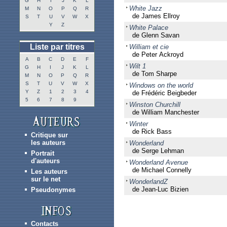
G
H
I
J
K
L
White Jazz
M
N
O
P
Q
R
de James Ellroy
S
T
U
V
W
X
Y
Z
White Palace
de Glenn Savan
Liste par titres
William et cie
de Peter Ackroyd
A
B
C
D
E
F
Wilt 1
G
H
I
J
K
L
de Tom Sharpe
M
N
O
P
Q
R
S
T
U
V
W
X
Windows on the world
Y
Z
1
2
3
4
de Frédéric Beigbeder
5
6
7
8
9
Winston Churchill
de William Manchester
Winter
de Rick Bass
Critique sur
les auteurs
Wonderland
de Serge Lehman
Portrait
d'auteurs
Wonderland Avenue
de Michael Connelly
Les auteurs
sur le net
WonderlandZ
de Jean-Luc Bizien
Pseudonymes
Contacts