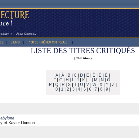
rogation » -- Jean Cocteau
LISTE DES TITRES CRITIQUÉS
(
7846 titres )
A
|
À
|
B
|
C
|
D
|
E
|
È
|
É
|
Ê
|
F
|
G
|
H
|
I
|
J
|
K
|
L
|
M
|
N
|
O
|
P
|
Q
|
R
|
S
|
T
|
U
|
V
|
W
|
X
|
Y
|
Z
|
0
|
1
|
2
|
3
|
4
|
5
|
6
|
7
|
8
|
9
|
Babylone
ry et Xavier Dorison