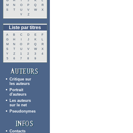
G
H
I
J
K
L
M
N
O
P
Q
R
S
T
U
V
W
X
Y
Z
Liste par titres
A
B
C
D
E
F
G
H
I
J
K
L
M
N
O
P
Q
R
S
T
U
V
W
X
Y
Z
1
2
3
4
5
6
7
8
9
Critique sur
les auteurs
Portrait
d'auteurs
Les auteurs
sur le net
Pseudonymes
Contacts