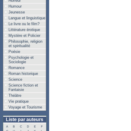
Horreur
Humour
Jeunesse
Langue et linguistique
Le livre ou le film?
Littérature érotique
Mystère et Policier
Philosophie, religion
et spiritualité
Poésie
Psychologie et
Sociologie
Romance
Roman historique
Science
Science fiction et
Fantaisie
Théâtre
Vie pratique
Voyage et Tourisme
Liste par auteurs
A
B
C
D
E
F