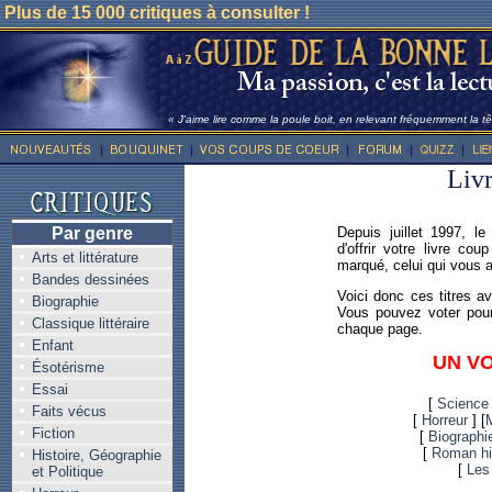
Plus de 15 000 critiques à consulter !
« J'aime lire comme la poule boit, en relevant fréquemment la têt
Livr
Par genre
Depuis juillet 1997, l
d'offrir votre livre co
Arts et littérature
marqué, celui qui vous a 
Bandes dessinées
Voici donc ces titres a
Biographie
Vous pouvez voter pour 
Classique littéraire
chaque page.
Enfant
UN V
Ésotérisme
Essai
[
Science f
Faits vécus
[
Horreur
] [
M
Fiction
[
Biographi
[
Roman hi
Histoire, Géographie
[
Les
et Politique