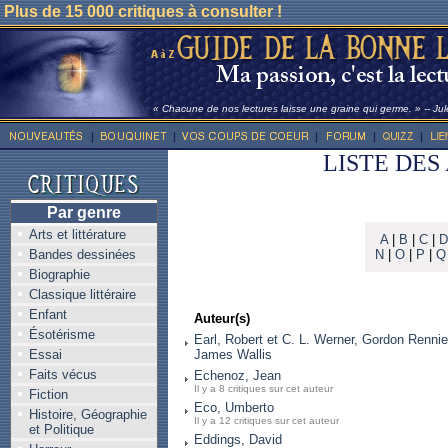
Plus de 15 000 critiques à consulter !
« Chacune de nos lectures laisse une graine qui germe. » -- Ju
LISTE DES
Par genre
Arts et littérature
A
|
B
|
C
|
D
Bandes dessinées
N
|
O
|
P
|
Q
Biographie
Classique littéraire
Enfant
Auteur(s)
Ésotérisme
Earl, Robert et C. L. Werner, Gordon Rennie
Essai
James Wallis
Faits vécus
Echenoz, Jean
Il y a 8 critiques sur cet auteur
Fiction
Eco, Umberto
Histoire, Géographie
Il y a 12 critiques sur cet auteur
et Politique
Eddings, David