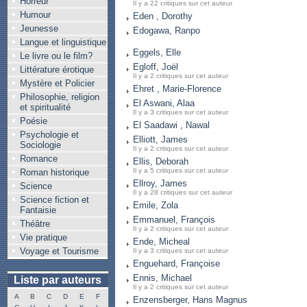
Horreur
Il y a 22 critiques sur cet auteur
Humour
Eden , Dorothy
Jeunesse
Edogawa, Ranpo
Langue et linguistique
Eggels, Elle
Le livre ou le film?
Egloff, Joël
Littérature érotique
Il y a 2 critiques sur cet auteur
Mystère et Policier
Ehret , Marie-Florence
Philosophie, religion
El Aswani, Alaa
et spiritualité
Il y a 3 critiques sur cet auteur
Poésie
El Saadawi , Nawal
Psychologie et
Elliott, James
Sociologie
Il y a 2 critiques sur cet auteur
Romance
Ellis, Deborah
Il y a 5 critiques sur cet auteur
Roman historique
Ellroy, James
Science
Il y a 28 critiques sur cet auteur
Science fiction et
Emile, Zola
Fantaisie
Emmanuel, François
Théâtre
Il y a 2 critiques sur cet auteur
Vie pratique
Ende, Micheal
Voyage et Tourisme
Il y a 3 critiques sur cet auteur
Enguehard, Françoise
Ennis, Michael
Liste par auteurs
Il y a 2 critiques sur cet auteur
A
B
C
D
E
F
Enzensberger, Hans Magnus