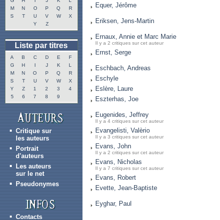
G
H
I
J
K
L
Equer, Jérôme
M
N
O
P
Q
R
S
T
U
V
W
X
Eriksen, Jens-Martin
Y
Z
Ernaux, Annie et Marc Marie
Il y a 2 critiques sur cet auteur
Liste par titres
Ernst, Serge
A
B
C
D
E
F
G
H
I
J
K
L
Eschbach, Andreas
M
N
O
P
Q
R
Eschyle
S
T
U
V
W
X
Eslère, Laure
Y
Z
1
2
3
4
5
6
7
8
9
Eszterhas, Joe
Eugenides, Jeffrey
Il y a 4 critiques sur cet auteur
Evangelisti, Valèrio
Critique sur
Il y a 3 critiques sur cet auteur
les auteurs
Evans, John
Portrait
Il y a 2 critiques sur cet auteur
d'auteurs
Evans, Nicholas
Les auteurs
Il y a 7 critiques sur cet auteur
sur le net
Evans, Robert
Pseudonymes
Evette, Jean-Baptiste
Eyghar, Paul
Contacts