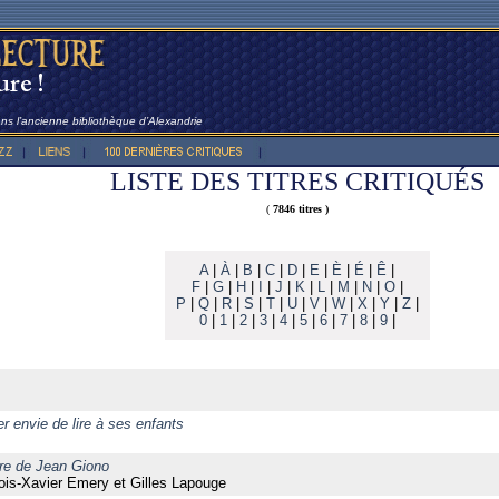
dans l’ancienne bibliothèque d’Alexandrie
LISTE DES TITRES CRITIQUÉS
(
7846 titres )
A
|
À
|
B
|
C
|
D
|
E
|
È
|
É
|
Ê
|
F
|
G
|
H
|
I
|
J
|
K
|
L
|
M
|
N
|
O
|
P
|
Q
|
R
|
S
|
T
|
U
|
V
|
W
|
X
|
Y
|
Z
|
0
|
1
|
2
|
3
|
4
|
5
|
6
|
7
|
8
|
9
|
r envie de lire à ses enfants
ntre de Jean Giono
ois-Xavier Emery et Gilles Lapouge