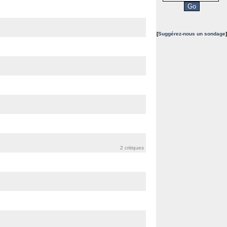
[
Suggérez-nous un sondage
]
2 critiques