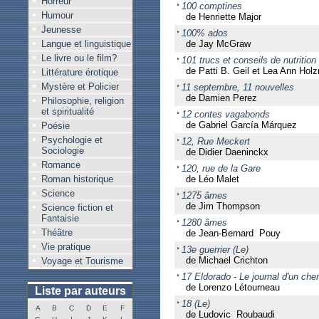
Horreur
100 comptines
Humour
de Henriette Major
Jeunesse
100% ados
Langue et linguistique
de Jay McGraw
Le livre ou le film?
101 trucs et conseils de nutrition
de Patti B. Geil et Lea Ann Hol
Littérature érotique
Mystère et Policier
11 septembre, 11 nouvelles
de Damien Perez
Philosophie, religion
et spiritualité
12 contes vagabonds
de Gabriel García Márquez
Poésie
Psychologie et
12, Rue Meckert
Sociologie
de Didier Daeninckx
Romance
120, rue de la Gare
Roman historique
de Léo Malet
Science
1275 âmes
de Jim Thompson
Science fiction et
Fantaisie
1280 âmes
Théâtre
de Jean-Bernard Pouy
Vie pratique
13e guerrier (Le)
de Michael Crichton
Voyage et Tourisme
17 Eldorado - Le journal d'un che
de Lorenzo Létourneau
Liste par auteurs
18 (Le)
A
B
C
D
E
F
de Ludovic Roubaudi