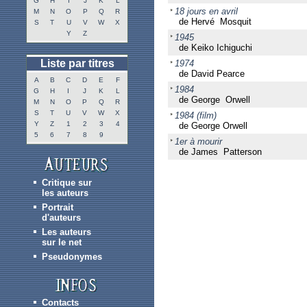
G
H
I
J
K
L
18 jours en avril
M
N
O
P
Q
R
de Hervé Mosquit
S
T
U
V
W
X
Y
Z
1945
de Keiko Ichiguchi
Liste par titres
1974
de David Pearce
A
B
C
D
E
F
1984
G
H
I
J
K
L
de George Orwell
M
N
O
P
Q
R
S
T
U
V
W
X
1984 (film)
Y
Z
1
2
3
4
de George Orwell
5
6
7
8
9
1er à mourir
de James Patterson
Critique sur
les auteurs
Portrait
d'auteurs
Les auteurs
sur le net
Pseudonymes
Contacts