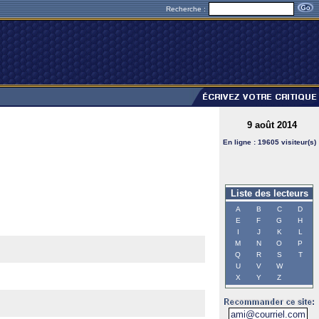
Recherche :
9 août 2014
En ligne : 19605 visiteur(s)
Liste des lecteurs
A
B
C
D
E
F
G
H
I
J
K
L
M
N
O
P
Q
R
S
T
U
V
W
X
Y
Z