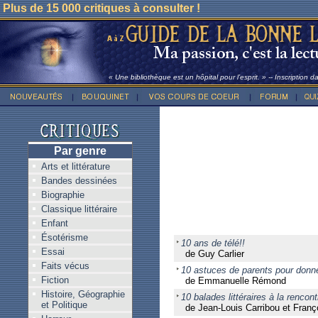
Plus de 15 000 critiques à consulter !
« Une bibliothèque est un hôpital pour l’esprit. » -- Inscription 
Par genre
Arts et littérature
Bandes dessinées
Biographie
Classique littéraire
Enfant
Ésotérisme
10 ans de télé!!
Essai
de Guy Carlier
Faits vécus
10 astuces de parents pour donne
Fiction
de Emmanuelle Rémond
Histoire, Géographie
10 balades littéraires à la renco
et Politique
de Jean-Louis Carribou et Franç