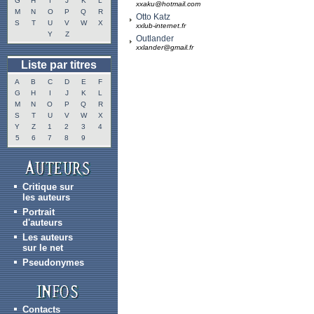
G
H
I
J
K
L
xxaku@hotmail.com
M
N
O
P
Q
R
Otto Katz
S
T
U
V
W
X
xxlub-internet.fr
Y
Z
Outlander
xxlander@gmail.fr
Liste par titres
A
B
C
D
E
F
G
H
I
J
K
L
M
N
O
P
Q
R
S
T
U
V
W
X
Y
Z
1
2
3
4
5
6
7
8
9
Critique sur
les auteurs
Portrait
d'auteurs
Les auteurs
sur le net
Pseudonymes
Contacts