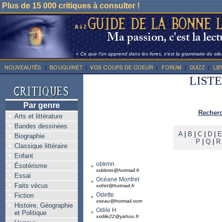
Plus de 15 000 critiques à consulter !
« Ce que l'on apprend dans les livres, c'est la grammaire du sile
LIST
Par genre
Recherc
Arts et littérature
Bandes dessinées
A
|
B
|
C
|
D
|
E
Biographie
P
|
Q
|
R
Classique littéraire
Enfant
obkmn
Ésotérisme
xxbkmn@hotmail.fr
Essai
Océane Monfret
Faits vécus
xxfret@hotmail.fr
Odette
Fiction
xxeau@hotmail.com
Histoire, Géographie
Odile H
et Politique
xxdile22@yahoo.fr