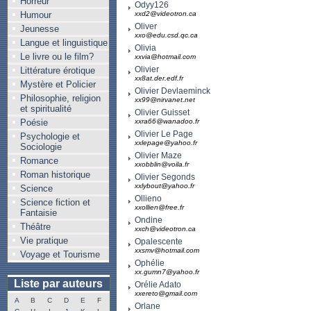
Horreur
Odyy126
Humour
xxd2@videotron.ca
Oliver
Jeunesse
xxo@edu.csd.qc.ca
Langue et linguistique
Olivia
Le livre ou le film?
xxvia@hotmail.com
Olivier
Littérature érotique
xx8at.der.edf.fr
Mystère et Policier
Olivier Devlaeminck
Philosophie, religion
xx99@nirvanet.net
et spiritualité
Olivier Guisset
Poésie
xxra66@wanadoo.fr
Olivier Le Page
Psychologie et
xxlepage@yahoo.fr
Sociologie
Olivier Maze
Romance
xxobblin@voila.fr
Roman historique
Olivier Segonds
xxlybout@yahoo.fr
Science
Ollieno
Science fiction et
xxollien@free.fr
Fantaisie
Ondine
Théâtre
xxch@videotron.ca
Vie pratique
Opalescente
xxsmv@hotmail.com
Voyage et Tourisme
Ophélie
xx.gumn7@yahoo.fr
Liste par auteurs
Orélie Adato
xxereto@gmail.com
A
B
C
D
E
F
Orlane