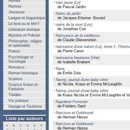
Horreur
nain jaune (Le)
Humour
de Pascal Jardin
Jeunesse
Nains de jardin
Langue et linguistique
de Jacques-Etienne Bovard
Le livre ou le film?
nains de la mort (Les)
de Jonathan Coe
Littérature érotique
Mystère et Policier
Naissance de la vieillesse
de Claude Olievenstein
Philosophie, religion
et spiritualité
naissance d'une nation (La), tome 1 -Thérès
de Pierre Caron
Poésie
Psychologie et
naissance heureuse (Une)
Sociologie
de Isabelle Brabant
Romance
Nana
Roman historique
de Émile Zola
Science
Nanny, journal d'une baby sitter
de Nicola Kraus et Emma McLaughlin
Science fiction et
Fantaisie
Nanny, journal d'une baby sitter
Théâtre
de Kraus Nicola et Emma McLaughlin et Va
Vie pratique
Napoléon Pommier
de Frédéric Dard
Voyage et Tourisme
Narcisse et Goldmund
de Herman Hesse
Liste par auteurs
Narcisse et Goldmund
A
B
C
D
E
F
de Herman Hesse