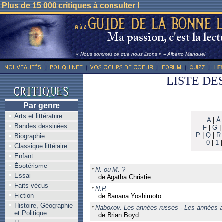
Plus de 15 000 critiques à consulter !
« Nous sommes ce que nous lisons » -- Alberto Manguel
LISTE DE
Par genre
Arts et littérature
A
|
À
Bandes dessinées
F
|
G
P
|
Q
|
R
Biographie
0
|
1
Classique littéraire
Enfant
Ésotérisme
N. ou M. ?
Essai
de Agatha Christie
Faits vécus
N.P.
Fiction
de Banana Yoshimoto
Histoire, Géographie
Nabokov. Les années russes - Les années 
et Politique
de Brian Boyd