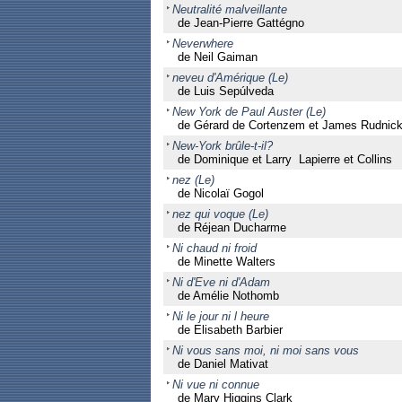
Neutralité malveillante
de Jean-Pierre Gattégno
Neverwhere
de Neil Gaiman
neveu d'Amérique (Le)
de Luis Sepúlveda
New York de Paul Auster (Le)
de Gérard de Cortenzem et James Rudnic
New-York brûle-t-il?
de Dominique et Larry Lapierre et Collins
nez (Le)
de Nicolaï Gogol
nez qui voque (Le)
de Réjean Ducharme
Ni chaud ni froid
de Minette Walters
Ni d'Eve ni d'Adam
de Amélie Nothomb
Ni le jour ni l heure
de Elisabeth Barbier
Ni vous sans moi, ni moi sans vous
de Daniel Mativat
Ni vue ni connue
de Mary Higgins Clark