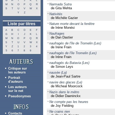
G
H
I
J
K
L
Narmada Sutra
M
N
O
P
Q
R
de Gita Mehta
S
T
U
V
W
X
Y
Z
Nativités
de Michèle Gazier
Liste par titres
Nature morte devant la fenêtre
de Irène Monési
A
B
C
D
E
F
Naufrages
G
H
I
J
K
L
de Dan Dastier
M
N
O
P
Q
R
S
T
U
V
W
X
naufragés de l'île de Tromelin (Les)
Y
Z
1
2
3
4
de Irene Frain
5
6
7
8
9
naufragés de l'île Tromelin (Les)
de Irène Frain
naufragés du Batavia (Les)
de Simon Leys
Critique sur
les auteurs
nausée (La)
de Jean-Paul Sartre
Portrait
d'auteurs
navire des glaces (Le)
de Micheal Moorcock
Les auteurs
sur le net
Nazis dans le métro
de Didier Daeninckx
Pseudonymes
Ne compte pas les heures
de Joy Fielding
Ne crains rien
Contacts