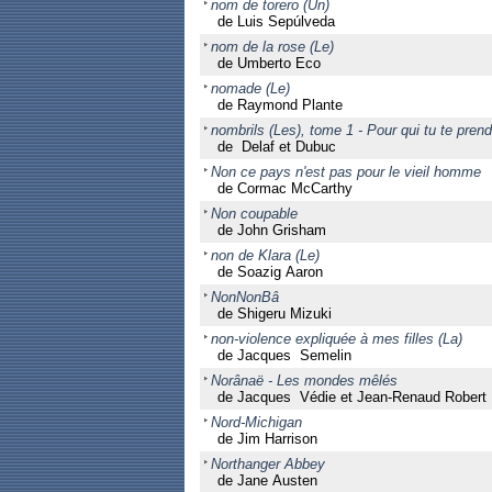
nom de torero (Un)
de Luis Sepúlveda
nom de la rose (Le)
de Umberto Eco
nomade (Le)
de Raymond Plante
nombrils (Les), tome 1 - Pour qui tu te pren
de Delaf et Dubuc
Non ce pays n'est pas pour le vieil homme
de Cormac McCarthy
Non coupable
de John Grisham
non de Klara (Le)
de Soazig Aaron
NonNonBâ
de Shigeru Mizuki
non-violence expliquée à mes filles (La)
de Jacques Semelin
Norânaë - Les mondes mêlés
de Jacques Védie et Jean-Renaud Robert
Nord-Michigan
de Jim Harrison
Northanger Abbey
de Jane Austen