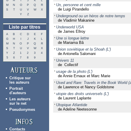
G
H
I
J
K
L
Un, personne et cent mille
M
N
O
P
Q
R
de Luigi Pirandello
S
T
U
V
W
X
Y
Z
Underground ou un héros de notre temps
de Vladimir Makanine
Liste par titres
Underworld USA
de James Ellroy
A
B
C
D
E
F
Une si longue lettre
G
H
I
J
K
L
de Mariama Bâ
M
N
O
P
Q
R
S
T
U
V
W
X
Union soviétique et la Shoah (L')
Y
Z
1
2
3
4
de Antonella Salomani
5
6
7
8
9
Univers 11
de Collectif
usage de la photo (L')
de Annie Ernaux et Marc Marie
Critique sur
les auteurs
Used and Rare: Travels in the Book World (a
de Lawrence et Nancy Goldstone
Portrait
d'auteurs
utopie des droits universels (L')
de Laurent Laplante
Les auteurs
sur le net
Utopique Atlantide
de Adeline Neetesonne
Pseudonymes
Contacts