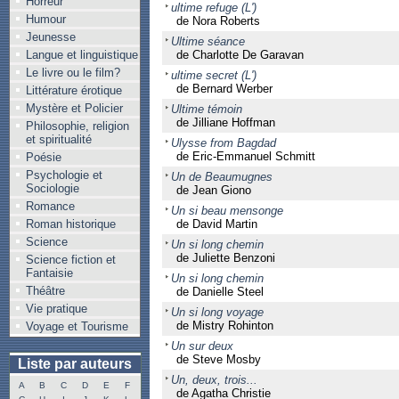
Horreur
ultime refuge (L')
Humour
de Nora Roberts
Jeunesse
Ultime séance
Langue et linguistique
de Charlotte De Garavan
Le livre ou le film?
ultime secret (L')
de Bernard Werber
Littérature érotique
Mystère et Policier
Ultime témoin
de Jilliane Hoffman
Philosophie, religion
et spiritualité
Ulysse from Bagdad
de Eric-Emmanuel Schmitt
Poésie
Psychologie et
Un de Beaumugnes
Sociologie
de Jean Giono
Romance
Un si beau mensonge
Roman historique
de David Martin
Science
Un si long chemin
de Juliette Benzoni
Science fiction et
Fantaisie
Un si long chemin
Théâtre
de Danielle Steel
Vie pratique
Un si long voyage
de Mistry Rohinton
Voyage et Tourisme
Un sur deux
de Steve Mosby
Liste par auteurs
Un, deux, trois...
A
B
C
D
E
F
de Agatha Christie