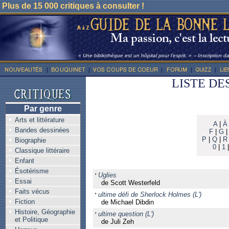
Plus de 15 000 critiques à consulter !
« Une bibliothèque est un hôpital pour l’esprit. » -- Inscription 
LISTE DE
Par genre
Arts et littérature
A
|
À
Bandes dessinées
F
|
G
P
|
Q
|
R
Biographie
0
|
1
Classique littéraire
Enfant
Ésotérisme
Uglies
Essai
de Scott Westerfeld
Faits vécus
ultime défi de Sherlock Holmes (L')
Fiction
de Michael Dibdin
Histoire, Géographie
ultime question (L')
et Politique
de Juli Zeh