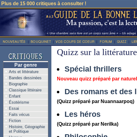
Plus de 15 000 critiques à consulter !
« Une chambre sans livre est un corps sans âme » -- Un adage l
Quizz sur la littérature
Par genre
Spécial thrillers
Arts et littérature
Bandes dessinées
Nouveau quizz préparé par naturel
Biographie
Des romans et des l
Classique littéraire
Enfant
(Quizz préparé par Nuannaarpoq)
Ésotérisme
Essai
Les héros
Faits vécus
Fiction
(Quizz préparé par Nerilka)
Histoire, Géographie
et Politique
Philosophie