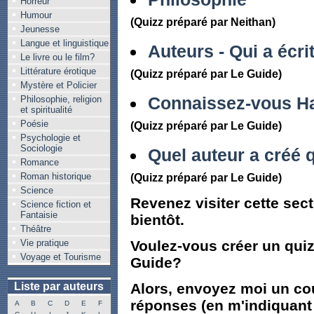
Horreur
Humour
(Quizz préparé par Neithan)
Jeunesse
Langue et linguistique
Auteurs - Qui a écri
Le livre ou le film?
Littérature érotique
(Quizz préparé par Le Guide)
Mystère et Policier
Connaissez-vous Ha
Philosophie, religion
et spiritualité
Poésie
(Quizz préparé par Le Guide)
Psychologie et
Sociologie
Quel auteur a créé
Romance
Roman historique
(Quizz préparé par Le Guide)
Science
Revenez visiter cette sect
Science fiction et
Fantaisie
bientôt.
Théâtre
Vie pratique
Voulez-vous créer un quiz
Voyage et Tourisme
Guide?
Liste par auteurs
Alors, envoyez moi un cou
réponses (en m'indiquant 
A
B
C
D
E
F