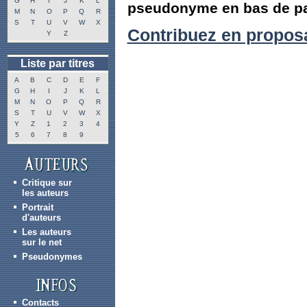
G
H
I
J
K
L
pseudonyme en bas de pa
M
N
O
P
Q
R
S
T
U
V
W
X
Contribuez en propos
Y
Z
Liste par titres
A
B
C
D
E
F
G
H
I
J
K
L
M
N
O
P
Q
R
S
T
U
V
W
X
Y
Z
1
2
3
4
5
6
7
8
9
Critique sur
les auteurs
Portrait
d'auteurs
Les auteurs
sur le net
Pseudonymes
Contacts