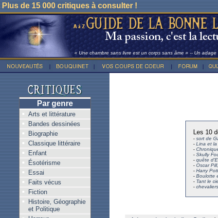
Plus de 15 000 critiques à consulter !
« Une chambre sans livre est un corps sans âme » -- Un adage l
Par genre
Arts et littérature
Bandes dessinées
Les 10 d
Biographie
-
sort de G
Classique littéraire
-
Lina et la
-
Chronique
Enfant
-
Skully Fo
-
quête d'E
Ésotérisme
-
Oscar Pil
-
Harry Pott
Essai
-
Boulotte 
Faits vécus
-
Tant le ci
-
chevalier
Fiction
Histoire, Géographie
et Politique