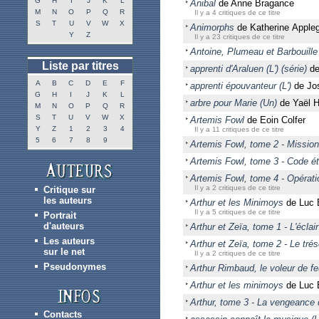
G
H
I
J
K
L
Anibal
de Anne Bragance
M
N
O
P
Q
R
Il y a 4 critiques de ce titre
S
T
U
V
W
X
Animorphs
de Katherine Apple
Y
Z
Il y a 23 critiques de ce titre
Antoine, Plumeau et Barbouille
Liste par titres
apprenti d'Araluen (L') (série)
de
A
B
C
D
E
F
apprenti épouvanteur (L')
de Jo
G
H
I
J
K
L
arbre pour Marie (Un)
de Yaël 
M
N
O
P
Q
R
S
T
U
V
W
X
Artemis Fowl
de Eoin Colfer
Y
Z
1
2
3
4
Il y a 11 critiques de ce titre
5
6
7
8
9
Artemis Fowl, tome 2 - Mission
Artemis Fowl, tome 3 - Code ét
Artemis Fowl, tome 4 - Opérat
Il y a 2 critiques de ce titre
Critique sur
les auteurs
Arthur et les Minimoys
de Luc 
Il y a 5 critiques de ce titre
Portrait
d'auteurs
Arthur et Zeïa, tome 1 - L'éclai
Les auteurs
Arthur et Zeïa, tome 2 - Le tré
sur le net
Il y a 2 critiques de ce titre
Pseudonymes
Arthur Rimbaud, le voleur de fe
Arthur et les minimoys
de Luc 
Arthur, tome 3 - La vengeance 
Contacts