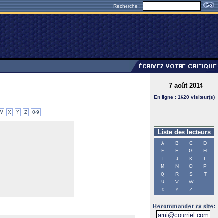
Recherche :
7 août 2014
En ligne : 1620 visiteur(s)
W
X
Y
Z
0-9
Liste des lecteurs
A
B
C
D
E
F
G
H
I
J
K
L
M
N
O
P
Q
R
S
T
U
V
W
X
Y
Z