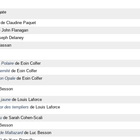
gate
de Claudine Paquet
 John Flanagan
seph Delaney
Hassan
 Polaire
de Eoin Colfer
ernité
de Eoin Colfer
ion Opale
de Eoin Colfer
Besson
r jaune
de Louis Laforce
sor des templiers
de Louis Laforce
u
de Sarah Cohen-Scali
Besson
de Maltazard
de Luc Besson