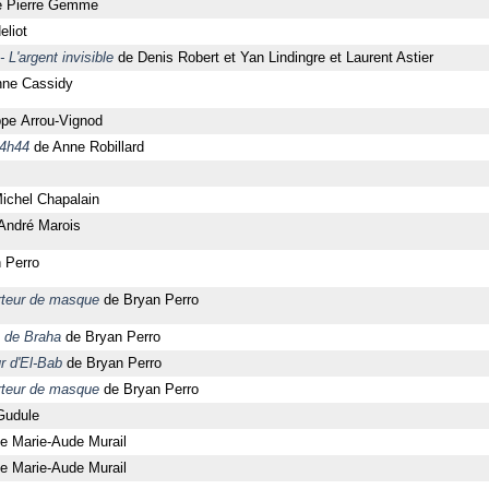
 Pierre Gemme
liot
- L'argent invisible
de Denis Robert et Yan Lindingre et Laurent Astier
ne Cassidy
ppe Arrou-Vignod
 4h44
de Anne Robillard
ichel Chapalain
André Marois
 Perro
rteur de masque
de Bryan Perro
 de Braha
de Bryan Perro
r d'El-Bab
de Bryan Perro
rteur de masque
de Bryan Perro
udule
e Marie-Aude Murail
e Marie-Aude Murail