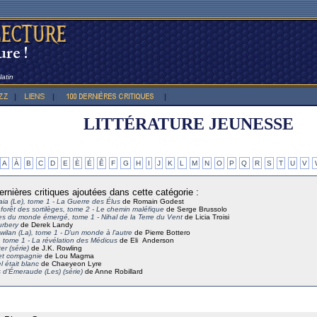
atin
LITTÉRATURE JEUNESSE
A
À
B
C
D
E
È
É
Ê
F
G
H
I
J
K
L
M
N
O
P
Q
R
S
T
U
V
ernières critiques ajoutées dans cette catégorie :
aia (Le), tome 1 - La Guerre des Élus
de Romain Godest
 forêt des sortilèges, tome 2 - Le chemin maléfique
de Serge Brussolo
s du monde émergé, tome 1 - Nihal de la Terre du Vent
de Licia Troisi
urbery
de Derek Landy
wilan (La), tome 1 - D'un monde à l'autre
de Pierre Bottero
l, tome 1 - La révélation des Médicus
de Eli Anderson
er (série)
de J.K. Rowling
et compagnie
de Lou Magma
el était blanc
de Chaeyeon Lyre
s d'Émeraude (Les) (série)
de Anne Robillard