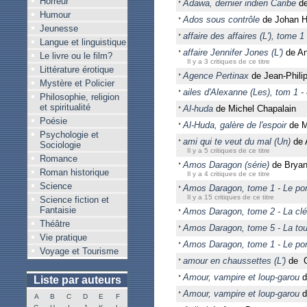
Horreur
Adawa, dernier indien Caribe
de
Humour
Ados sous contrôle
de Johan He
Jeunesse
affaire des affaires (L'), tome 1 
Langue et linguistique
affaire Jennifer Jones (L')
de An
Le livre ou le film?
Il y a 3 critiques de ce titre
Littérature érotique
Agence Pertinax
de Jean-Phili
Mystère et Policier
ailes d'Alexanne (Les), tom 1 -
Philosophie, religion
et spiritualité
Al-huda
de Michel Chapalain
Poésie
Al-Huda, galère de l'espoir
de M
Psychologie et
ami qui te veut du mal (Un)
de 
Sociologie
Il y a 5 critiques de ce titre
Romance
Amos Daragon (série)
de Bryan
Roman historique
Il y a 4 critiques de ce titre
Science
Amos Daragon, tome 1 - Le po
Il y a 15 critiques de ce titre
Science fiction et
Fantaisie
Amos Daragon, tome 2 - La clé
Théâtre
Amos Daragon, tome 5 - La tou
Vie pratique
Amos Daragon, tome 1 - Le po
Voyage et Tourisme
amour en chaussettes (L')
de G
Amour, vampire et loup-garou
d
Liste par auteurs
Amour, vampire et loup-garou
d
A
B
C
D
E
F