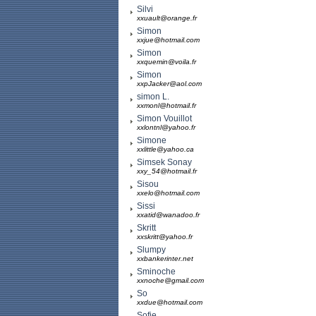
Silvi
xxuault@orange.fr
Simon
xxjue@hotmail.com
Simon
xxquemin@voila.fr
Simon
xxpJacker@aol.com
simon L.
xxmonl@hotmail.fr
Simon Vouillot
xxlontnl@yahoo.fr
Simone
xxlittle@yahoo.ca
Simsek Sonay
xxy_54@hotmail.fr
Sisou
xxelo@hotmail.com
Sissi
xxatid@wanadoo.fr
Skritt
xxskritt@yahoo.fr
Slumpy
xxbankerinter.net
Sminoche
xxnoche@gmail.com
So
xxdue@hotmail.com
Sofie