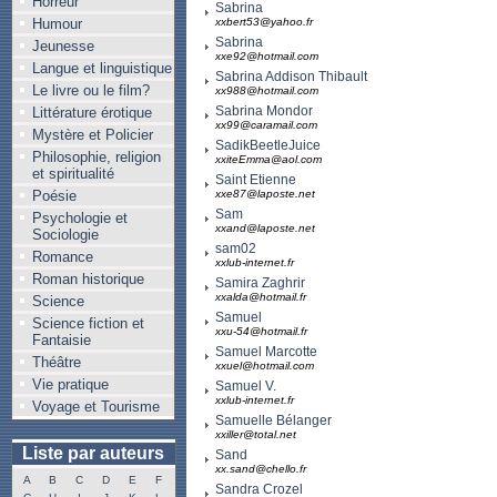
Horreur
Sabrina
Humour
xxbert53@yahoo.fr
Sabrina
Jeunesse
xxe92@hotmail.com
Langue et linguistique
Sabrina Addison Thibault
Le livre ou le film?
xx988@hotmail.com
Sabrina Mondor
Littérature érotique
xx99@caramail.com
Mystère et Policier
SadikBeetleJuice
Philosophie, religion
xxiteEmma@aol.com
et spiritualité
Saint Etienne
Poésie
xxe87@laposte.net
Sam
Psychologie et
xxand@laposte.net
Sociologie
sam02
Romance
xxlub-internet.fr
Roman historique
Samira Zaghrir
xxalda@hotmail.fr
Science
Samuel
Science fiction et
xxu-54@hotmail.fr
Fantaisie
Samuel Marcotte
Théâtre
xxuel@hotmail.com
Vie pratique
Samuel V.
xxlub-internet.fr
Voyage et Tourisme
Samuelle Bélanger
xxiller@total.net
Liste par auteurs
Sand
xx.sand@chello.fr
A
B
C
D
E
F
Sandra Crozel