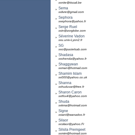
xxnite@tiscali.be
Sema
xxlivre@gmail.com
Sephora
xxephora@yahoo.fr
Serge Ruel
xxin@zorglobe.com
Séverine Vadon
xxu.univ-Lyon2.fr
SG
xxo@pastelsab.com
Shadasa
xxchenda@yahoo.fr
Shaggywan
xxman@hotmail.com
Shamim Islam
xx000@yahoo.co.uk
Shanna
xxhuduvar@free.fr
Sharon Caron
xxtfox4@yahoo.com
Shuda
xxkma@hotmail.com
Signe
xxiani@wanadoo.fr
Silaor
xxsilaor@yahoo.Fr
Silsila Premgeet
xxmim@hotmail.com