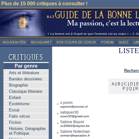
Plus de 15 000 critiques à consulter !
« La lecture est à l’esprit ce que l’exercice est au corps » -- J. 
LIST
Par genre
Recherc
Arts et littérature
Bandes dessinées
A
|
B
|
C
|
D
|
E
Biographie
P
|
Q
|
R
Classique littéraire
Enfant
s jorem
Ésotérisme
xxjorem@zonnet.nl
Essai
sabguer30
Faits vécus
xxuer30@gmail.com
Sabine Biazot
Fiction
xx39964@skynet.be
Histoire, Géographie
Sabine Noterman
et Politique
xxrman@wanadoo.fr