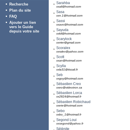
Sarahba
Recherche
xxali@hotmail.com
Plan du site
Sasa
xxn.1@hotmail.com
FAQ
Sassi
Ajouter un lien
xxavo@hotmail.com
vers le Guide
Sayuda
depuis votre site
xxkil@hotmail.com
Scarylock
xxrrier@gmail.com
Scoralex
xxralex@yahoo.com
Scott
xxan@hotmail.com
Scylla
xxla31@tiscali.fr
Seb
xxgoy@hotmail.com
Sébastien Creo
xxeo@videotron.ca
Sébastien Lorca
xx2824@hotmail.fr
Sébastien Robichaud
xxete@hotmail.com
Sebo
xxbo_1@hotmail.fr
Segond Loui
xxsegond@yahoo.fr
Sélénite