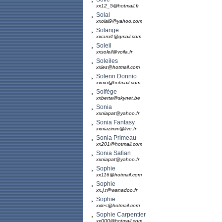
xx12_5@hotmail.fr
Solal
xxolal9@yahoo.com
Solange
xxrami1@gmail.com
Soleil
xxsoleil@voila.fr
Soleiles
xxles@hotmail.com
Solenn Donnio
xxnio@hotmail.com
Solfège
xxberta@skynet.be
Sonia
xxniapat@yahoo.fr
Sonia Fantasy
xxniazimm@live.fr
Sonia Primeau
xx201@hotmail.com
Sonia Safian
xxniapat@yahoo.fr
Sophie
xx116@hotmail.com
Sophie
xx.j.t@wanadoo.fr
Sophie
xxles@hotmail.com
Sophie Carpentier
xx000@hotmail.com