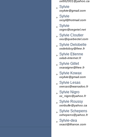
xx662001@yahoo.ca
Sylvie
xxylvie@gmail.com
Sylvie
xxsyl@hotmail.com
Sylvie
xxgro@cegetel.net
Sylvie Cloutier
xxu@quebectel.com
Sylvie Delobelle
xxdelobsy@free.fr
Sylvie Etienne
xxlub-internet.fr
Sylvie Gillet
xxaraigne@free.fr
Sylvie Kowax
xxylvie@gmail.com
Sylvie Lesas
xxesas@wanadoo.fr
Sylvie Nigro
xx_nigro@yahoo.fr
Sylvie Roussy
xxnbulle@yahoo.ca
Sylvie Schepens
xxhepens@yahoo.fr
Sylvie-dea
xxact@ifrance.com