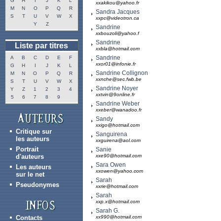
G
H
I
J
K
L
xxakikou@yahoo.fr
M
N
O
P
Q
R
Sandra Jacques
S
T
U
V
W
X
xxpc@videotron.ca
Y
Z
Sandrine
xxbouzoli@yahoo.f
Sandrine
Liste par titres
xxbla@hotmail.com
Sandrine
A
B
C
D
E
F
xxor01@infonie.fr
G
H
I
J
K
L
Sandrine Collignon
M
N
O
P
Q
R
xxnche@sec.fwb.be
S
T
U
V
W
X
Sandrine Noyer
Y
Z
1
2
3
4
xxtvin@9online.fr
5
6
7
8
9
Sandrine Weber
xxeber@wanadoo.fr
Sandy
xxigo@hotmail.com
Critique sur
Sanguirena
les auteurs
xxguirena@aol.com
Portrait
Sanie
d'auteurs
xxe90@hotmail.com
Sara Owen
Les auteurs
xxowen@yahoo.com
sur le net
Sarah
Pseudonymes
xxrie@hotmail.com
Sarah
xxp.x@hotmail.com
Sarah G.
Contacts
xx990@hotmail.com