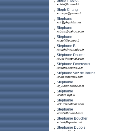
Stelle Theviot
xxlish@hotmail.fr
Steph Chang
xxuvcys@yahoo.fr
Stephane
xx4@physicist.net
Stéphane
xxizets@yahoo.com
Stéphane
xxstefj@yahoo.fr
Stephane B
xxteph@wanadoo.fr
Stéphane Doucet
xxuce@hotmail.com
Stéphane Favereaux
xxtephane@neuf.fr
Stéphane Vaz de Barros
xxvaz@hotmail.com
Stephanie
xx_24@hotmail.com
Stéphanie
xxlabra@pt.lu
Stéphanie
xx113@hotmail.com
Stéphanie
xxrd2@hotmail.com
Stéphanie Boucher
xxher@laposte.net
Stéphanie Dubois