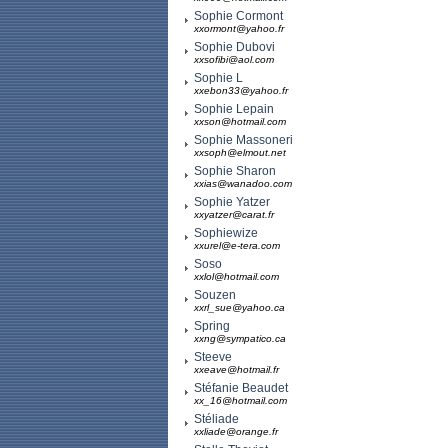
Sophie Cormont
xxormont@yahoo.fr
Sophie Dubovi
xxsofibi@aol.com
Sophie L
xxebon33@yahoo.fr
Sophie Lepain
xxson@hotmail.com
Sophie Massoneri
xxsoph@elmout.net
Sophie Sharon
xxias@wanadoo.com
Sophie Yatzer
xxyatzer@carat.fr
Sophiewize
xxurel@e-tera.com
Soso
xxlol@hotmail.com
Souzen
xxrl_sue@yahoo.ca
Spring
xxng@sympatico.ca
Steeve
xxeave@hotmail.fr
Stéfanie Beaudet
xx_16@hotmail.com
Stéliade
xxliade@orange.fr