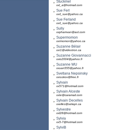
Stuckmel
xxl_a@hotmail.com
Sue Ferl
xxrl_sue@yahoo.ca
Sue Ferland
xxrl_sue@yahoo.ca
Sully
xxphamvan@aol.com
Supermomon
xxrmomon@yahoo.ca
Suzanne Bélair
xxr1@videotron.ca
Suzanne Giovannacci
xxio2004@yahoo.fr
Suzanne WU
xxuan555@yahoo.fr
Svetlana Nepsinsky
xxruskov@free.fr
Sylvain
xx571@hotmail.com
Sylvain Alceste
xxte@caramail.com
Sylvain Decelles
xxelles@selwyn.ca
Sylvestre
xxl28@hotmail.com
Sylvia
xx5-7@hotmail.com
SylviB