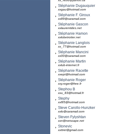
xx_ricou@yahoo.ca
Stéphanie Dugauquier
xxgau@hotmail.com
Stéphanie F. Giroux
xx89@caramail.com
Stéphanie Gascon
xxlaurentides.net
Stéphanie Hamon
xxlobetrotter.net
Stéphanie Langlois
xx_77@hotmail.com
Stéphanie Mancini
xx00@caramail.com
Stéphanie Martin
xxlub-internet.fr
Stéphanie Racette
xxept@hotmail.com
Stéphanie Roger
xxy.roger@free.fr
Stephou B
xxu_83@hotmail.fr
Stephy
xxl95@hotmail.com
Steve Carollo-Hunzker
xxlo@caramail.com
Steven Fylyshtan
xxn@netscape.net
Stonevic
xxttret@gmail.com