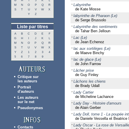
G
H
I
J
K
L
Labyrinthe
M
N
O
P
Q
R
de Kate Mosse
S
T
U
V
W
X
Y
Z
labyrinthe de Pharaon (Le)
de Serge Brussolo
Liste par titres
Labyrinthe des sentiments
de Tahar Ben Jelloun
A
B
C
D
E
F
Lac (Le)
G
H
I
J
K
L
de Jean Echenoz
M
N
O
P
Q
R
S
T
U
V
W
X
lac aux sortilèges (Le)
Y
Z
1
2
3
4
de Maeve Binchy
5
6
7
8
9
lac de glace (Le)
de John Farrow
Lâcher prise
de Guy Finley
Critique sur
les auteurs
Lâchons les chiens
de Brady Udall
Portrait
d'auteurs
Lady Cartier
de Micheline Lachance
Les auteurs
sur le net
Lady Day - Histoire d'amours
de Alain Gerber
Pseudonymes
Lady Doll, tome 1 - La poupée in
de Daniele Vessella et Beatrice
Lady Oscar - La rose de Versaill
Contacts