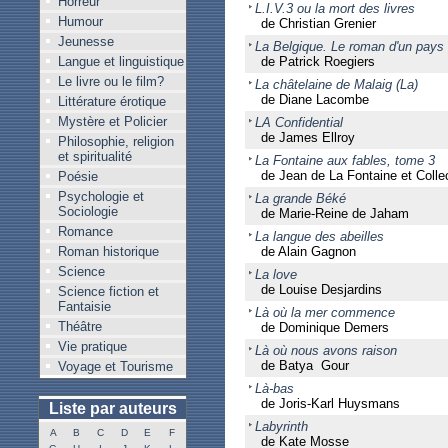
Horreur
L.I.V.3 ou la mort des livres
Humour
de Christian Grenier
Jeunesse
La Belgique. Le roman d'un pays
Langue et linguistique
de Patrick Roegiers
Le livre ou le film?
La châtelaine de Malaig (La)
de Diane Lacombe
Littérature érotique
Mystère et Policier
LA Confidential
de James Ellroy
Philosophie, religion
et spiritualité
La Fontaine aux fables, tome 3
de Jean de La Fontaine et Collec
Poésie
Psychologie et
La grande Béké
Sociologie
de Marie-Reine de Jaham
Romance
La langue des abeilles
Roman historique
de Alain Gagnon
Science
La love
de Louise Desjardins
Science fiction et
Fantaisie
Là où la mer commence
Théâtre
de Dominique Demers
Vie pratique
Là où nous avons raison
de Batya Gour
Voyage et Tourisme
Là-bas
de Joris-Karl Huysmans
Liste par auteurs
Labyrinth
A
B
C
D
E
F
de Kate Mosse