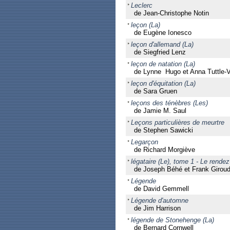
Leclerc
de Jean-Christophe Notin
leçon (La)
de Eugène Ionesco
leçon d'allemand (La)
de Siegfried Lenz
leçon de natation (La)
de Lynne Hugo et Anna Tuttle-V
leçon d'équitation (La)
de Sara Gruen
leçons des ténèbres (Les)
de Jamie M. Saul
Leçons particulières de meurtre
de Stephen Sawicki
Legarçon
de Richard Morgiève
légataire (Le), tome 1 - Le rend
de Joseph Béhé et Frank Giroud
Légende
de David Gemmell
Légende d'automne
de Jim Harrison
légende de Stonehenge (La)
de Bernard Cornwell