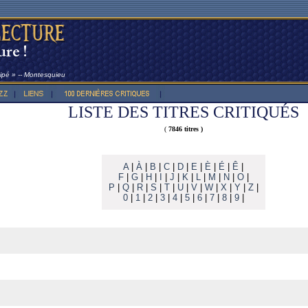
sipé » -- Montesquieu
LISTE DES TITRES CRITIQUÉS
(
7846 titres )
A
|
À
|
B
|
C
|
D
|
E
|
È
|
É
|
Ê
|
F
|
G
|
H
|
I
|
J
|
K
|
L
|
M
|
N
|
O
|
P
|
Q
|
R
|
S
|
T
|
U
|
V
|
W
|
X
|
Y
|
Z
|
0
|
1
|
2
|
3
|
4
|
5
|
6
|
7
|
8
|
9
|