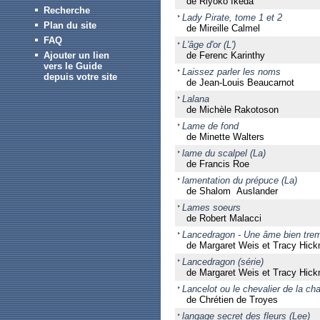
de Riyoko Ikeda
Recherche
Lady Pirate, tome 1 et 2
Plan du site
de Mireille Calmel
FAQ
L'âge d'or (L')
Ajouter un lien
de Ferenc Karinthy
vers le Guide
Laissez parler les noms
depuis votre site
de Jean-Louis Beaucarnot
Lalana
de Michèle Rakotoson
Lame de fond
de Minette Walters
lame du scalpel (La)
de Francis Roe
lamentation du prépuce (La)
de Shalom Auslander
Lames soeurs
de Robert Malacci
Lancedragon - Une âme bien tre
de Margaret Weis et Tracy Hic
Lancedragon (série)
de Margaret Weis et Tracy Hic
Lancelot ou le chevalier de la cha
de Chrétien de Troyes
langage secret des fleurs (Lee)