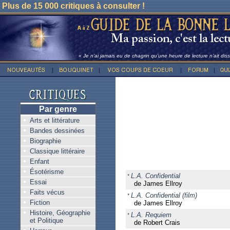
Plus de 15 000 critiques à consulter !
« Je n’ai jamais eu de chagrin qu’une heure de lecture n’ait dis
Par genre
Arts et littérature
Bandes dessinées
Biographie
Classique littéraire
Enfant
Ésotérisme
L.A. Confidential
Essai
de James Ellroy
Faits vécus
L.A. Confidential (film)
Fiction
de James Ellroy
Histoire, Géographie
L.A. Requiem
et Politique
de Robert Crais