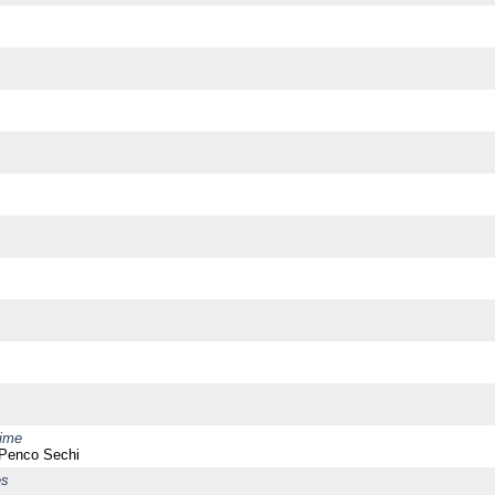
time
 Penco Sechi
es