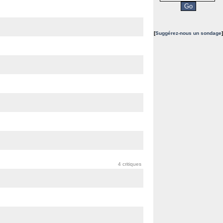
[
Suggérez-nous un sondage
]
4 critiques