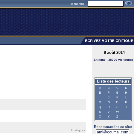
Recherche :
8 août 2014
En ligne : 38700 visiteur(s)
Liste des lecteurs
A
B
C
D
E
F
G
H
I
J
K
L
M
N
O
P
Q
R
S
T
U
V
W
X
Y
Z
2 critiques