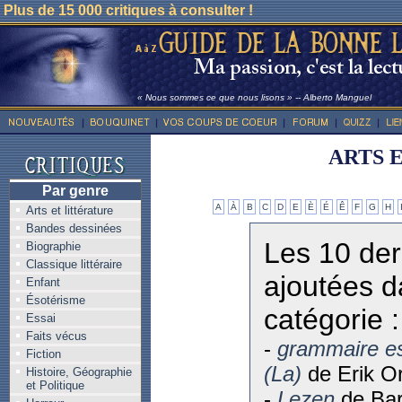
Plus de 15 000 critiques à consulter !
« Nous sommes ce que nous lisons » -- Alberto Manguel
ARTS 
Par genre
A
À
B
C
D
E
È
É
Ê
F
G
H
Arts et littérature
Bandes dessinées
Les 10 der
Biographie
Classique littéraire
ajoutées d
Enfant
Ésotérisme
catégorie :
Essai
Faits vécus
-
grammaire e
Fiction
(La)
de Erik O
Histoire, Géographie
et Politique
-
Lezen
de Bar