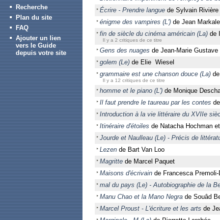
Recherche
Écrire - Prendre langue
de Sylvain Rivière
Plan du site
énigme des vampires (L')
de Jean Markale
FAQ
fin de siècle du cinéma américain (La)
de I
Ajouter un lien
Il y a 2 critiques de ce titre
vers le Guide
Gens des nuages
de Jean-Marie Gustave 
depuis votre site
golem (Le)
de Elie Wiesel
grammaire est une chanson douce (La)
de
Il y a 12 critiques de ce titre
homme et le piano (L')
de Monique Desch
Il faut prendre le taureau par les contes
de 
Introduction à la vie littéraire du XVIIe siè
Itinéraire d'étoiles
de Natacha Hochman et 
Jourde et Naulleau (Le) - Précis de littéra
Lezen
de Bart Van Loo
Magritte
de Marcel Paquet
Maisons d'écrivain
de Francesca Premoli-D
mal du pays (Le) - Autobiographie de la B
Manu Chao et la Mano Negra
de Souâd Be
Marcel Proust - L'écriture et les arts
de Je