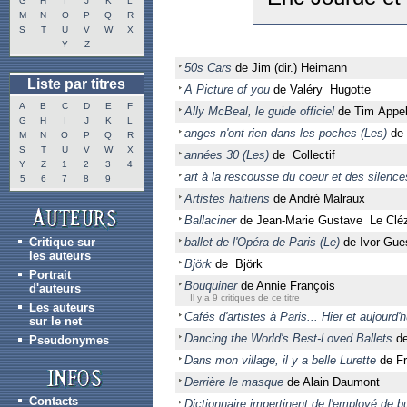
G
H
I
J
K
L
M
N
O
P
Q
R
S
T
U
V
W
X
Y
Z
50s Cars
de Jim (dir.) Heimann
Liste par titres
A Picture of you
de Valéry Hugotte
A
B
C
D
E
F
Ally McBeal, le guide officiel
de Tim Appe
G
H
I
J
K
L
anges n'ont rien dans les poches (Les)
de 
M
N
O
P
Q
R
S
T
U
V
W
X
années 30 (Les)
de Collectif
Y
Z
1
2
3
4
art à la rescousse du coeur et des silences
5
6
7
8
9
Artistes haitiens
de André Malraux
Ballaciner
de Jean-Marie Gustave Le Clé
Critique sur
ballet de l'Opéra de Paris (Le)
de Ivor Gue
les auteurs
Björk
de Björk
Portrait
Bouquiner
de Annie François
d'auteurs
Il y a 9 critiques de ce titre
Les auteurs
Cafés d'artistes à Paris... Hier et aujourd'h
sur le net
Dancing the World's Best-Loved Ballets
de
Pseudonymes
Dans mon village, il y a belle Lurette
de Fr
Derrière le masque
de Alain Daumont
Contacts
Dictionnaire impertinent de l'employé de b