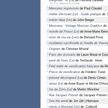
Marginale...M (La)
de Pierrette Larabée
Il y a 3 critiques de ce titre
Mémoires improvisés
de Paul Claudel
métier d'écrivain (Le) - Guide pratique
de 
métier idéal (Un)
de John Berger
Mexicana - Vintage Mexican Graphics
de 
monde de Proust (Le)
de Anne-Marie Bern
mots de ma vie (Les)
de Bernard Pivot
mutilation sacrificielle et l'oreille de Vinc
Origines
de Christian Mistral
Paris des écrivains
de Laure Murat et Ge
pavé de l'ours (Le)
de Toshiyuki Horie
Petit traité de versification française
de M
Précis de versification
de Frédéric Turiel
présent décomposé (Le)
de Denis Cohen
retour (Le)
de Anne Boyer et Michel D'Ast
rire de Zorro (Le)
de Martin Winckler
Rue Jacques Prévert
de Jacques Prévert 
See the world
de Jim (dir.) Heimann
siècle à Montréal (Un)
de Collectif