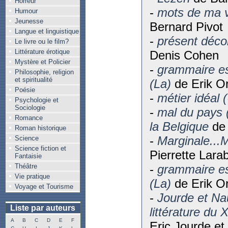
Horreur
-
mots de ma v
Humour
Jeunesse
Bernard Pivot
Langue et linguistique
-
présent déc
Le livre ou le film?
Littérature érotique
Denis Cohen
Mystère et Policier
-
grammaire e
Philosophie, religion
et spiritualité
(La)
de Erik O
Poésie
-
métier idéal 
Psychologie et
Sociologie
-
mal du pays 
Romance
la Belgique
de 
Roman historique
-
Marginale...M
Science
Science fiction et
Pierrette Lara
Fantaisie
Théâtre
-
grammaire e
Vie pratique
(La)
de Erik O
Voyage et Tourisme
-
Jourde et Nau
Liste par auteurs
littérature du 
A
B
C
D
E
F
Eric Jourde et