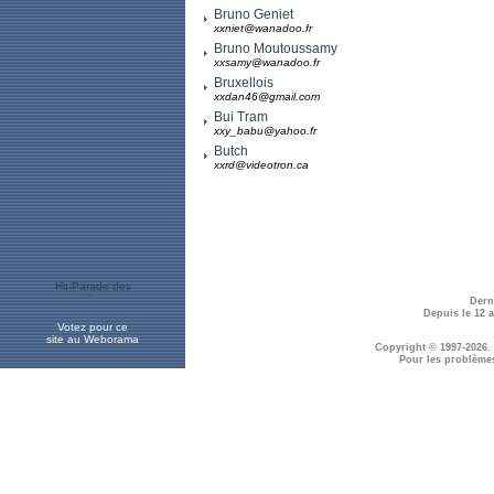
Bruno Geniet
xxniet@wanadoo.fr
Bruno Moutoussamy
xxsamy@wanadoo.fr
Bruxellois
xxdan46@gmail.com
Bui Tram
xxy_babu@yahoo.fr
Butch
xxrd@videotron.ca
Dern
Depuis le 12 
Votez pour ce
site au Weborama
Copyright © 1997-2026.
Pour les problème