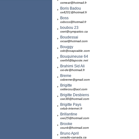
xxmeat@hotmail.fr
Boris Badou
xx4201@hotmail.fr
Boss
xxboss@hotmail.fr
boubou 23
xxet@sympatico.ca
Boudessai
xxsai@hotmail.com
Bouggy
xxb@ccapcable.com
Bouquineuse 64
xxe64@laposte.net
Brahimi Sid Ali
xxi-de@hotmail.fr
Breme
xxbreme@gmail.com
Brigitte
xxittecou@aol.com
Brigitte Desbiens
xxe38@hotmail.com
Brigitte Pays
xxlub-internet.fr
Brillantine
xxe25@hotmail.com
Brooke
xxunk@hotmail.com
Bruno April
xxradio-canada.ca