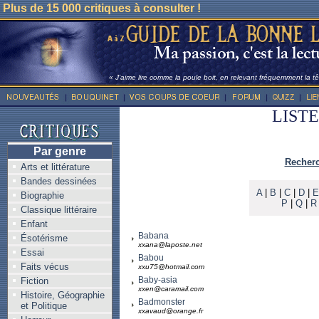
Plus de 15 000 critiques à consulter !
« J'aime lire comme la poule boit, en relevant fréquemment la têt
LIST
Par genre
Recherc
Arts et littérature
Bandes dessinées
A
|
B
|
C
|
D
|
E
Biographie
P
|
Q
|
R
Classique littéraire
Enfant
Babana
Ésotérisme
xxana@laposte.net
Essai
Babou
Faits vécus
xxu75@hotmail.com
Baby-asia
Fiction
xxen@caramail.com
Histoire, Géographie
Badmonster
et Politique
xxavaud@orange.fr