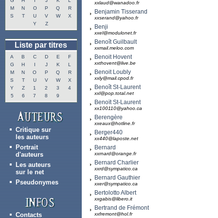
G
H
I
J
K
L
xxlaud@wanadoo.fr
M
N
O
P
Q
R
Benjamin Tisserand
S
T
U
V
W
X
xxserand@yahoo.fr
Y
Z
Benji
xxel@modulonet.fr
Benoît Guilbault
Liste par titres
xxmail.meloo.com
Benoit Hovent
A
B
C
D
E
F
xxthovent@live.be
G
H
I
J
K
L
Benoit Loubly
M
N
O
P
Q
R
xxly@mail.cpod.fr
S
T
U
V
W
X
Benoît St-Laurent
Y
Z
1
2
3
4
xxl@pop.total.net
5
6
7
8
9
Benoït St-Laurent
xx100110@yahoo.ca
Berengère
xxeaux@hotline.fr
Critique sur
Berger440
les auteurs
xx440@laposte.net
Portrait
Bernard
d'auteurs
xxrnard@orange.fr
Bernard Charlier
Les auteurs
xxrd@sympatico.ca
sur le net
Bernard Gauthier
Pseudonymes
xxer@sympatico.ca
Bertolotto Albert
xxgabis@libero.it
Bertrand de Frémont
Contacts
xxfremont@hol.fr