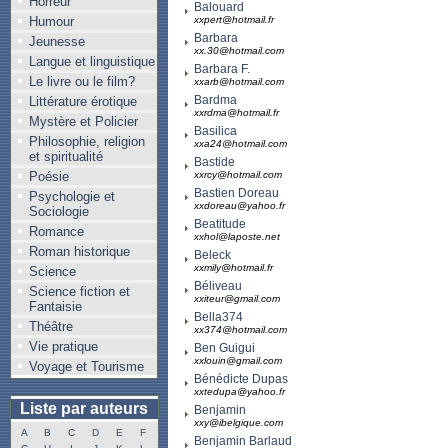
Horreur
Balouard
Humour
xxpert@hotmail.fr
Barbara
Jeunesse
xx.30@hotmail.com
Langue et linguistique
Barbara F.
Le livre ou le film?
xxarb@hotmail.com
Bardma
Littérature érotique
xxrdma@hotmail.fr
Mystère et Policier
Basilica
Philosophie, religion
xxa24@hotmail.com
et spiritualité
Bastide
Poésie
xxrcy@hotmail.com
Bastien Doreau
Psychologie et
xxdoreau@yahoo.fr
Sociologie
Beatitude
Romance
xxhol@laposte.net
Roman historique
Beleck
xxmily@hotmail.fr
Science
Béliveau
Science fiction et
xxiteur@gmail.com
Fantaisie
Bella374
Théâtre
xx374@hotmail.com
Vie pratique
Ben Guigui
xxlouin@gmail.com
Voyage et Tourisme
Bénédicte Dupas
xxtedupa@yahoo.fr
Liste par auteurs
Benjamin
xxy@ibelgique.com
A
B
C
D
E
F
Benjamin Barlaud