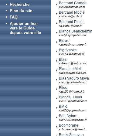
Bertrand Gardair
Recherche
xxair@hotmail.com
Plan du site
Bertrand Nicole
xxrtrand@voila.fr
FAQ
Bertrand Pinlet
Ajouter un lien
xx.pinlet@free.fr
vers le Guide
Bianca Beauchemin
depuis votre site
xxa@.sympatico.ca
Bièvre
xxsing@wanadoo.fr
Big Smoke
xxu.54@hotmail.fr
Blaa
xxlidooh@yahoo.ca
Blandine Meil
xxze@sympatico.ca
Blas Vaquro Moya
xxero@hotmail.com
Bliss
xxss52@hotmail.fr
Blonde_Lover
xxe93@hotmail.com
BMR
xxAZ@yopmail.com
Bob Dylan
xxer2001@yahoo.fr
Bobmorane
xxbmorane@free.fr
Books2heaven