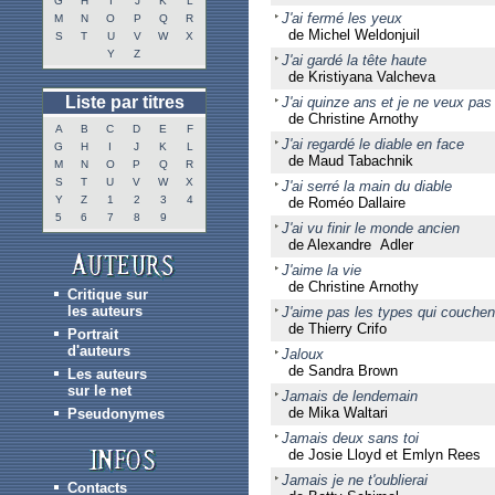
G
H
I
J
K
L
J'ai fermé les yeux
M
N
O
P
Q
R
de Michel Weldonjuil
S
T
U
V
W
X
Y
Z
J'ai gardé la tête haute
de Kristiyana Valcheva
Liste par titres
J'ai quinze ans et je ne veux pas
de Christine Arnothy
A
B
C
D
E
F
J'ai regardé le diable en face
G
H
I
J
K
L
de Maud Tabachnik
M
N
O
P
Q
R
S
T
U
V
W
X
J'ai serré la main du diable
Y
Z
1
2
3
4
de Roméo Dallaire
5
6
7
8
9
J'ai vu finir le monde ancien
de Alexandre Adler
J'aime la vie
de Christine Arnothy
Critique sur
les auteurs
J'aime pas les types qui couch
de Thierry Crifo
Portrait
d'auteurs
Jaloux
de Sandra Brown
Les auteurs
sur le net
Jamais de lendemain
de Mika Waltari
Pseudonymes
Jamais deux sans toi
de Josie Lloyd et Emlyn Rees
Jamais je ne t'oublierai
Contacts