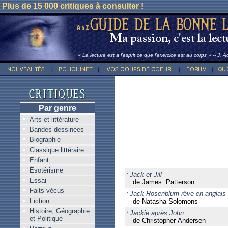
Plus de 15 000 critiques à consulter !
« La lecture est à l’esprit ce que l’exercice est au corps » -- J. 
Par genre
Arts et littérature
Bandes dessinées
Biographie
Classique littéraire
Enfant
Ésotérisme
Jack et Jill
Essai
de James Patterson
Faits vécus
Jack Rosenblum rêve en anglais
Fiction
de Natasha Solomons
Histoire, Géographie
Jackie après John
et Politique
de Christopher Andersen