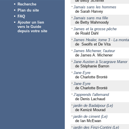
de Betty Schimel
Recherche
Jamais sans les hommes
Plan du site
de Sarah Harvey
FAQ
Jamais sans ma fille
Ajouter un lien
de Betty Mahmoody
vers le Guide
James et la grosse pêche
depuis votre site
de Roald Dahl
James Healer, tome 3 - La mont
de Swolfs et De Vita
James Michener, l'auteur
de James A. Michener
Jane Austen à Scargrave Manor
de Stéphanie Barron
Jane Eyre
de Charlotte Brontë
Jane Eyre
de Charlotte Brontë
J'apprends l'allemand
de Denis Lachaud
jardin de Badalpour (Le)
de Kenizé Mourad
jardin de ciment (Le)
de Ian McEwan
jardin des Finzi-Contini (Le)