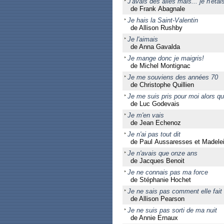
J'avais des ailes mais... je n'éta
de Frank Abagnale
Je hais la Saint-Valentin
de Allison Rushby
Je l'aimais
de Anna Gavalda
Je mange donc je maigris!
de Michel Montignac
Je me souviens des années 70
de Christophe Quillien
Je me suis pris pour moi alors que
de Luc Godevais
Je m'en vais
de Jean Echenoz
Je n'ai pas tout dit
de Paul Aussaresses et Madelei
Je n'avais que onze ans
de Jacques Benoit
Je ne connais pas ma force
de Stéphanie Hochet
Je ne sais pas comment elle fait
de Allison Pearson
Je ne suis pas sorti de ma nuit
de Annie Ernaux