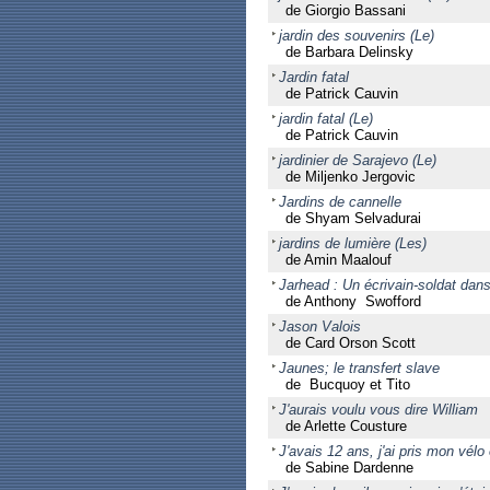
de Giorgio Bassani
jardin des souvenirs (Le)
de Barbara Delinsky
Jardin fatal
de Patrick Cauvin
jardin fatal (Le)
de Patrick Cauvin
jardinier de Sarajevo (Le)
de Miljenko Jergovic
Jardins de cannelle
de Shyam Selvadurai
jardins de lumière (Les)
de Amin Maalouf
Jarhead : Un écrivain-soldat dans
de Anthony Swofford
Jason Valois
de Card Orson Scott
Jaunes; le transfert slave
de Bucquoy et Tito
J'aurais voulu vous dire William
de Arlette Cousture
J'avais 12 ans, j'ai pris mon vélo e
de Sabine Dardenne