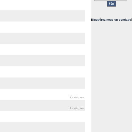
[
Suggérez-nous un sondage
]
2 critiques
2 critiques