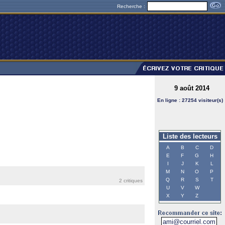
Recherche :
9 août 2014
En ligne : 27254 visiteur(s)
Liste des lecteurs
A
B
C
D
E
F
G
H
I
J
K
L
M
N
O
P
Q
R
S
T
2 critiques
U
V
W
X
Y
Z