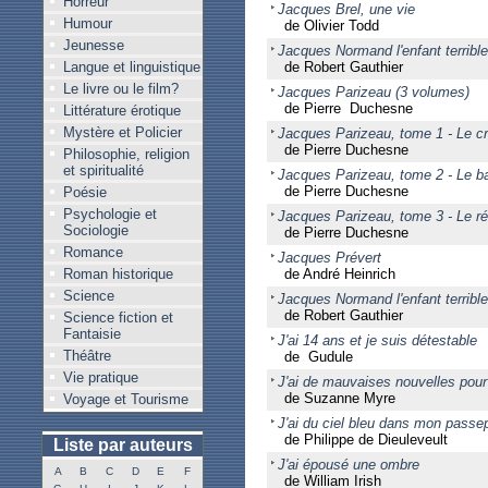
Horreur
Jacques Brel, une vie
Humour
de Olivier Todd
Jeunesse
Jacques Normand l'enfant terrible
Langue et linguistique
de Robert Gauthier
Le livre ou le film?
Jacques Parizeau (3 volumes)
de Pierre Duchesne
Littérature érotique
Mystère et Policier
Jacques Parizeau, tome 1 - Le cr
de Pierre Duchesne
Philosophie, religion
et spiritualité
Jacques Parizeau, tome 2 - Le b
de Pierre Duchesne
Poésie
Psychologie et
Jacques Parizeau, tome 3 - Le r
Sociologie
de Pierre Duchesne
Romance
Jacques Prévert
Roman historique
de André Heinrich
Science
Jacques Normand l'enfant terrible
de Robert Gauthier
Science fiction et
Fantaisie
J'ai 14 ans et je suis détestable
Théâtre
de Gudule
Vie pratique
J'ai de mauvaises nouvelles pou
de Suzanne Myre
Voyage et Tourisme
J'ai du ciel bleu dans mon passe
de Philippe de Dieuleveult
Liste par auteurs
J'ai épousé une ombre
A
B
C
D
E
F
de William Irish