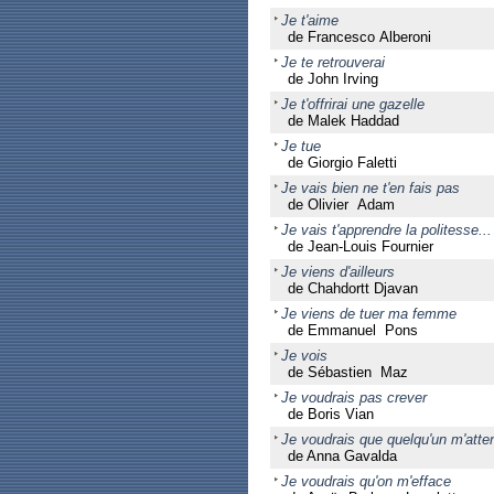
Je t'aime
de Francesco Alberoni
Je te retrouverai
de John Irving
Je t'offrirai une gazelle
de Malek Haddad
Je tue
de Giorgio Faletti
Je vais bien ne t'en fais pas
de Olivier Adam
Je vais t'apprendre la politesse... 
de Jean-Louis Fournier
Je viens d'ailleurs
de Chahdortt Djavan
Je viens de tuer ma femme
de Emmanuel Pons
Je vois
de Sébastien Maz
Je voudrais pas crever
de Boris Vian
Je voudrais que quelqu'un m'atte
de Anna Gavalda
Je voudrais qu'on m'efface