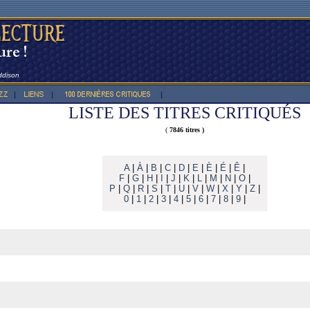
Addison
LISTE DES TITRES CRITIQUÉS
(
7846 titres )
A
|
À
|
B
|
C
|
D
|
E
|
È
|
É
|
Ê
|
F
|
G
|
H
|
I
|
J
|
K
|
L
|
M
|
N
|
O
|
P
|
Q
|
R
|
S
|
T
|
U
|
V
|
W
|
X
|
Y
|
Z
|
0
|
1
|
2
|
3
|
4
|
5
|
6
|
7
|
8
|
9
|