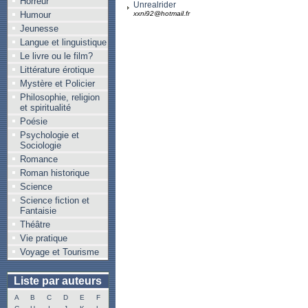
Horreur
Unrealrider
Humour
xxni92@hotmail.fr
Jeunesse
Langue et linguistique
Le livre ou le film?
Littérature érotique
Mystère et Policier
Philosophie, religion
et spiritualité
Poésie
Psychologie et
Sociologie
Romance
Roman historique
Science
Science fiction et
Fantaisie
Théâtre
Vie pratique
Voyage et Tourisme
Liste par auteurs
A
B
C
D
E
F