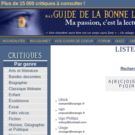
Plus de 15 000 critiques à consulter !
« Une chambre sans livre est un corps sans âme » -- Un adage l
LIST
Par genre
Recherc
Arts et littérature
Bandes dessinées
A
|
B
|
C
|
D
|
E
Biographie
P
|
Q
|
R
Classique littéraire
Enfant
Ubick
Ésotérisme
xxetard@orange.fr
Essai
ugo
Faits vécus
xxquais@orange.fr
Ugo Phillips
Fiction
xxboy@hotmail.com
Histoire, Géographie
Uisge
et Politique
xxuisge@orange.fr