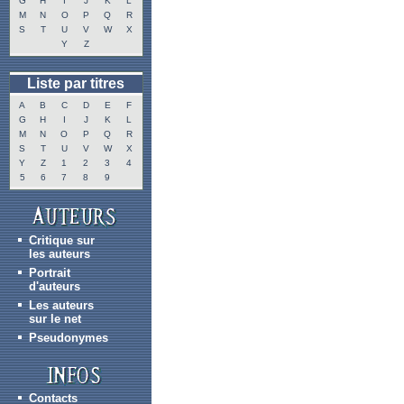
G
H
I
J
K
L
M
N
O
P
Q
R
S
T
U
V
W
X
Y
Z
Liste par titres
A
B
C
D
E
F
G
H
I
J
K
L
M
N
O
P
Q
R
S
T
U
V
W
X
Y
Z
1
2
3
4
5
6
7
8
9
Critique sur
les auteurs
Portrait
d'auteurs
Les auteurs
sur le net
Pseudonymes
Contacts