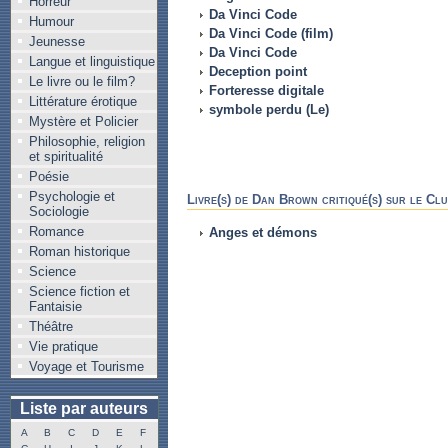
Horreur
Da Vinci Code
Humour
Da Vinci Code (film)
Jeunesse
Da Vinci Code
Langue et linguistique
Deception point
Le livre ou le film?
Forteresse digitale
Littérature érotique
symbole perdu (Le)
Mystère et Policier
Philosophie, religion
et spiritualité
Poésie
Psychologie et
Livre(s) de Dan Brown critiqué(s) sur le Cl
Sociologie
Romance
Anges et démons
Roman historique
Science
Science fiction et
Fantaisie
Théâtre
Vie pratique
Voyage et Tourisme
Liste par auteurs
A
B
C
D
E
F