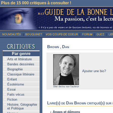
Plus de 15 000 critiques à consulter !
« Il n'y a pas de vraies et de fausses lectures, ou de bonnes e
Brown , Dan
Par genre
Arts et littérature
Bandes dessinées
Biographie
Ajouter une bio?
Classique littéraire
Enfant
Ésotérisme
Site de/ou sur l'auteur
Essai
Faits vécus
Fiction
Livre(s) de Dan Brown critiqué(s) sur 
Histoire, Géographie
et Politique
Anges et démons