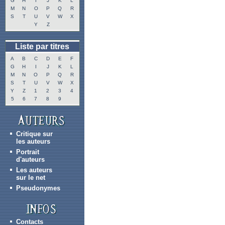
G
H
I
J
K
L
M
N
O
P
Q
R
S
T
U
V
W
X
Y
Z
Liste par titres
A
B
C
D
E
F
G
H
I
J
K
L
M
N
O
P
Q
R
S
T
U
V
W
X
Y
Z
1
2
3
4
5
6
7
8
9
Critique sur
les auteurs
Portrait
d'auteurs
Les auteurs
sur le net
Pseudonymes
Contacts