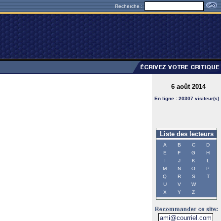
Recherche :
6 août 2014
En ligne : 20307 visiteur(s)
Liste des lecteurs
A
B
C
D
E
F
G
H
I
J
K
L
M
N
O
P
Q
R
S
T
U
V
W
X
Y
Z