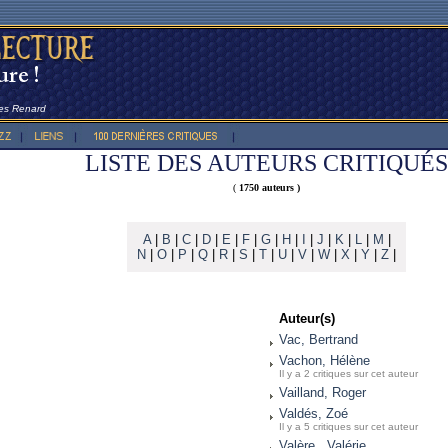
les Renard
LISTE DES AUTEURS CRITIQUÉS
(
1750 auteurs )
A
|
B
|
C
|
D
|
E
|
F
|
G
|
H
|
I
|
J
|
K
|
L
|
M
|
N
|
O
|
P
|
Q
|
R
|
S
|
T
|
U
|
V
|
W
|
X
|
Y
|
Z
|
Auteur(s)
Vac, Bertrand
Vachon, Hélène
Il y a 2 critiques sur cet auteur
Vailland, Roger
Valdés, Zoé
Il y a 5 critiques sur cet auteur
Valère , Valérie