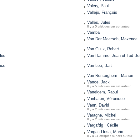
Valéry, Paul
Vallejo, François
s
Vallès, Jules
Il y a 5 critiques sur cet auteur
Vamba
Van Der Meersch, Maxence
Van Gulik, Robert
lès
Van Hamme, Jean et Ted Be
nce
Van Loo, Bart
Van Renterghem , Marion
Vance, Jack
Il y a 5 critiques sur cet auteur
Vaneigem, Raoul
Vanharen, Véronique
Vann, David
Il y a 2 critiques sur cet auteur
Varagne, Michel
Il y a 2 critiques sur cet auteur
Vargaftig , Cécile
Vargas Llosa, Mario
Il y a 11 critiques sur cet auteur