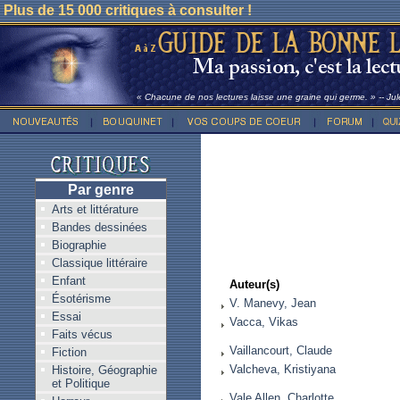
Plus de 15 000 critiques à consulter !
« Chacune de nos lectures laisse une graine qui germe. » -- Ju
Par genre
Arts et littérature
Bandes dessinées
Biographie
Classique littéraire
Enfant
Auteur(s)
Ésotérisme
V. Manevy, Jean
Essai
Vacca, Vikas
Faits vécus
Vaillancourt, Claude
Fiction
Valcheva, Kristiyana
Histoire, Géographie
et Politique
Vale Allen, Charlotte