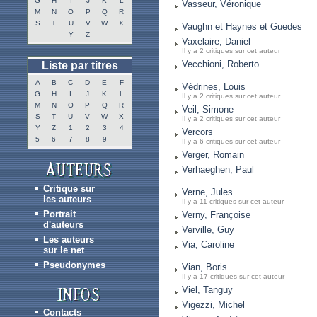
G
H
I
J
K
L
Vasseur, Véronique
M
N
O
P
Q
R
S
T
U
V
W
X
Vaughn et Haynes et Guedes
Y
Z
Vaxelaire, Daniel
Il y a 2 critiques sur cet auteur
Vecchioni, Roberto
Liste par titres
A
B
C
D
E
F
Védrines, Louis
G
H
I
J
K
L
Il y a 2 critiques sur cet auteur
M
N
O
P
Q
R
Veil, Simone
S
T
U
V
W
X
Il y a 2 critiques sur cet auteur
Y
Z
1
2
3
4
Vercors
5
6
7
8
9
Il y a 6 critiques sur cet auteur
Verger, Romain
Verhaeghen, Paul
Critique sur
Verne, Jules
les auteurs
Il y a 11 critiques sur cet auteur
Portrait
Verny, Françoise
d'auteurs
Verville, Guy
Les auteurs
Via, Caroline
sur le net
Pseudonymes
Vian, Boris
Il y a 17 critiques sur cet auteur
Viel, Tanguy
Vigezzi, Michel
Contacts