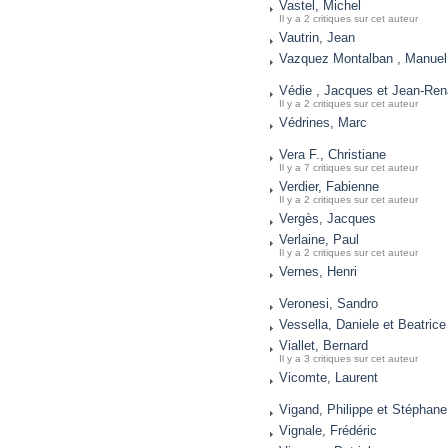
Vastel, Michel
Il y a 2 critiques sur cet auteur
Vautrin, Jean
Vazquez Montalban , Manuel
Védie , Jacques et Jean-Ren
Il y a 2 critiques sur cet auteur
Védrines, Marc
Vera F., Christiane
Il y a 7 critiques sur cet auteur
Verdier, Fabienne
Il y a 2 critiques sur cet auteur
Vergès, Jacques
Verlaine, Paul
Il y a 2 critiques sur cet auteur
Vernes, Henri
Veronesi, Sandro
Vessella, Daniele et Beatric
Viallet, Bernard
Il y a 3 critiques sur cet auteur
Vicomte, Laurent
Vigand, Philippe et Stéphane
Vignale, Frédéric