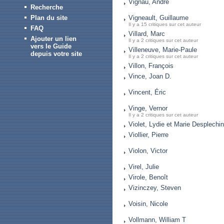
Vignau, André
Recherche
Plan du site
Vigneault, Guillaume
Il y a 15 critiques sur cet auteur
FAQ
Villard, Marc
Ajouter un lien
Il y a 2 critiques sur cet auteur
vers le Guide
Villeneuve, Marie-Paule
depuis votre site
Il y a 2 critiques sur cet auteur
Villon, François
Vince, Joan D.
Vincent, Éric
Vinge, Vernor
Il y a 2 critiques sur cet auteur
Violet, Lydie et Marie Desplechin
Viollier, Pierre
Violon, Victor
Virel, Julie
Virole, Benoît
Vizinczey, Steven
Voisin, Nicole
Vollmann, William T