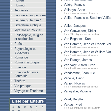
Horreur
Valéry, Francis
Humour
Vallaeys, Anne
Jeunesse
Il y a 2 critiques sur cet auteur
Langue et linguistique
Vallès, Francis et Stephen Vallè
Le livre ou le film?
Littérature érotique
Vallet, Jacques
Mystère et Policier
Van Cauwelaert, Didier
Il y a 59 critiques sur cet auteur
Philosophie, religion
et spiritualité
Van Eeghem , Kurt
Poésie
Van Hamme, Jean et Francis Val
Il y a 2 critiques sur cet auteur
Psychologie et
Van Hamme, Jean et William Va
Sociologie
Il y a 5 critiques sur cet auteur
Romance
Van Praagh, James
Roman historique
Van Vogt, Alfred Elton
Science
Il y a 2 critiques sur cet auteur
Science fiction et
Vandamme, Jean-Luc
Fantaisie
Vanelle, David
Théâtre
Vanier, Nicolas
Vie pratique
Il y a 4 critiques sur cet auteur
Voyage et Tourisme
Vanoyeke, Violaine
Varel, Brigitte
Liste par auteurs
Vargas, Fred
A
B
C
D
E
F
Il y a 32 critiques sur cet auteur