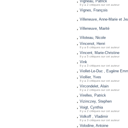
Vigneau, Patrick
Il y a 2 critiques sur cet auteur
Vignes, François
Villeneuve, Anne-Marie et J
Villeneuve, Marité
Viloteau, Nicole
Vincenot, Henri
Il y a 6 critiques sur cet auteur
Vincent, Marie-Christine
Il y a 5 critiques sur cet auteur
Vink
Il y a 3 critiques sur cet auteur
Viollet-Le-Duc , Eugène Em
Viollier, Yves
Il y a 3 critiques sur cet auteur
Vircondelet, Alain
Il y a 2 critiques sur cet auteur
Virelles, Patrick
Vizinczey, Stephen
Voigt, Cynthia
Il y a 2 critiques sur cet auteur
Volkoff , Vladimir
Il y a 3 critiques sur cet auteur
Volodine, Antoine