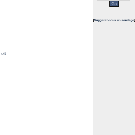
[
Suggérez-nous un sondage
]
noît