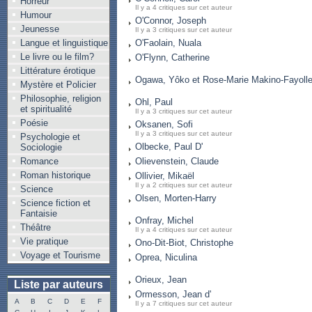
Horreur
Il y a 4 critiques sur cet auteur
Humour
O'Connor, Joseph
Jeunesse
Il y a 3 critiques sur cet auteur
Langue et linguistique
O'Faolain, Nuala
Le livre ou le film?
O'Flynn, Catherine
Littérature érotique
Ogawa, Yôko et Rose-Marie Makino-Fayoll
Mystère et Policier
Philosophie, religion
Ohl, Paul
et spiritualité
Il y a 3 critiques sur cet auteur
Poésie
Oksanen, Sofi
Il y a 3 critiques sur cet auteur
Psychologie et
Olbecke, Paul D'
Sociologie
Romance
Olievenstein, Claude
Roman historique
Ollivier, Mikaël
Il y a 2 critiques sur cet auteur
Science
Olsen, Morten-Harry
Science fiction et
Fantaisie
Onfray, Michel
Théâtre
Il y a 4 critiques sur cet auteur
Vie pratique
Ono-Dit-Biot, Christophe
Voyage et Tourisme
Oprea, Niculina
Orieux, Jean
Liste par auteurs
Ormesson, Jean d'
A
B
C
D
E
F
Il y a 7 critiques sur cet auteur