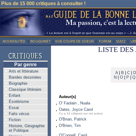
Plus de 15 000 critiques à consulter !
« La lecture est à l’esprit ce que l’exercice est au corps » -- J. 
LISTE DES
Par genre
Arts et littérature
A
|
B
|
C
|
D
Bandes dessinées
N
|
O
|
P
|
Q
Biographie
Classique littéraire
Enfant
Auteur(s)
Ésotérisme
O' Faolain , Nuala
Essai
Oates, Joyce Carol
Faits vécus
Il y a 14 critiques sur cet auteur
O'Brian, Patrick
Fiction
O'Brien, Tim
Histoire, Géographie
et Politique
O'Connell, Carol