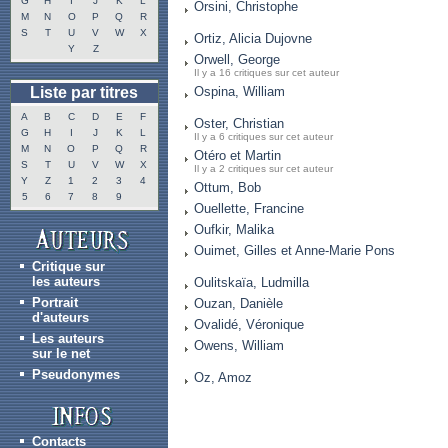
G
H
I
J
K
L
Orsini, Christophe
M
N
O
P
Q
R
S
T
U
V
W
X
Ortiz, Alicia Dujovne
Y
Z
Orwell, George
Il y a 16 critiques sur cet auteur
Liste par titres
Ospina, William
A
B
C
D
E
F
Oster, Christian
G
H
I
J
K
L
Il y a 6 critiques sur cet auteur
M
N
O
P
Q
R
Otéro et Martin
S
T
U
V
W
X
Il y a 2 critiques sur cet auteur
Y
Z
1
2
3
4
Ottum, Bob
5
6
7
8
9
Ouellette, Francine
Oufkir, Malika
Ouimet, Gilles et Anne-Marie Pons
Critique sur
les auteurs
Oulitskaïa, Ludmilla
Portrait
Ouzan, Danièle
d'auteurs
Ovalidé, Véronique
Les auteurs
Owens, William
sur le net
Pseudonymes
Oz, Amoz
Contacts