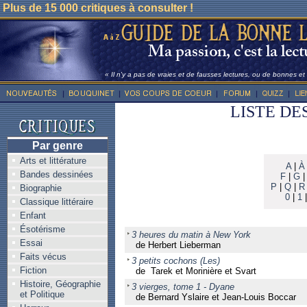
Plus de 15 000 critiques à consulter !
« Il n'y a pas de vraies et de fausses lectures, ou de bonnes e
LISTE DE
Par genre
Arts et littérature
A
|
À
Bandes dessinées
F
|
G
P
|
Q
|
R
Biographie
0
|
1
Classique littéraire
Enfant
Ésotérisme
3 heures du matin à New York
Essai
de Herbert Lieberman
Faits vécus
3 petits cochons (Les)
Fiction
de Tarek et Morinière et Svart
Histoire, Géographie
3 vierges, tome 1 - Dyane
et Politique
de Bernard Yslaire et Jean-Louis Boccar