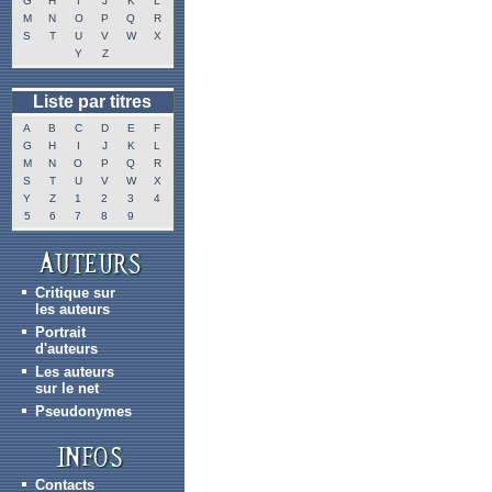
G
H
I
J
K
L
M
N
O
P
Q
R
S
T
U
V
W
X
Y
Z
Liste par titres
A
B
C
D
E
F
G
H
I
J
K
L
M
N
O
P
Q
R
S
T
U
V
W
X
Y
Z
1
2
3
4
5
6
7
8
9
Critique sur
les auteurs
Portrait
d'auteurs
Les auteurs
sur le net
Pseudonymes
Contacts