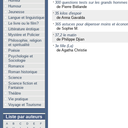
Horreur
300 questions tests sur les grands hommes
Humour
de Pierre Biélande
Jeunesse
35 kilos d'espoir
Langue et linguistique
de Anna Gavalda
Le livre ou le film?
365 astuces pour dépenser moins et économ
de Sophie M.
Littérature érotique
Mystère et Policier
37,2 le matin
de Philippe Djian
Philosophie, religion
et spiritualité
3e fille (La)
de Agatha Christie
Poésie
Psychologie et
Sociologie
Romance
Roman historique
Science
Science fiction et
Fantaisie
Théâtre
Vie pratique
Voyage et Tourisme
Liste par auteurs
A
B
C
D
E
F